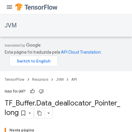
JVM
Esta página foi traduzida pela
API Cloud Translation
.
TensorFlow
Recursos
JVM
API
Isso foi útil?
TF
_
Buffer
.
Data
_
deallocator
_
Pointer
_
long
Nesta página