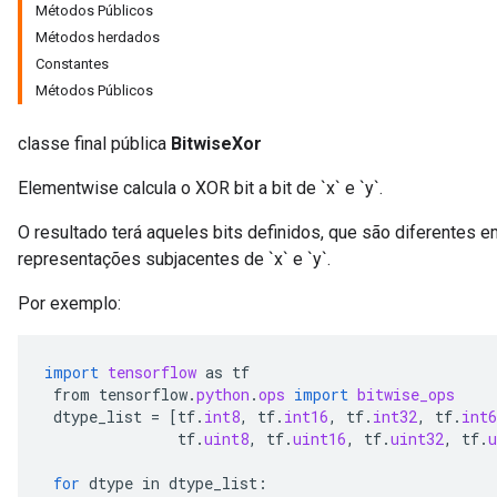
Métodos Públicos
Métodos herdados
Constantes
Métodos Públicos
classe final pública
BitwiseXor
Elementwise calcula o XOR bit a bit de `x` e `y`.
O resultado terá aqueles bits definidos, que são diferentes em 
representações subjacentes de `x` e `y`.
Por exemplo:
r
import
tensorflow
as
tf
from
tensorflow
.
python
.
ops
import
bitwise_ops
dtype_list
=
[
tf
.
int8
,
tf
.
int16
,
tf
.
int32
,
tf
.
int6
tf
.
uint8
,
tf
.
uint16
,
tf
.
uint32
,
tf
.
u
for
dtype
in
dtype_list
: