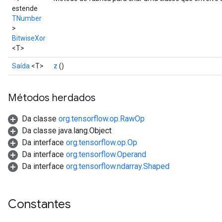
estende
TNumber
>
BitwiseXor
<T>
Saída
<T>
z
()
Métodos herdados
Da classe
org.tensorflow.op.RawOp
Da classe java.lang.Object
Da interface
org.tensorflow.op.Op
Da interface
org.tensorflow.Operand
Da interface
org.tensorflow.ndarray.Shaped
Constantes