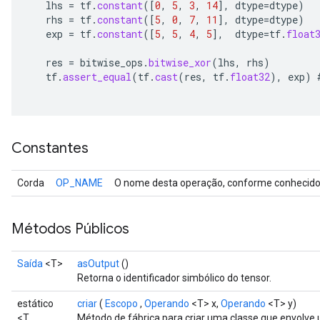
lhs
=
tf
.
constant
(
[
0
,
5
,
3
,
14
]
,
dtype
=
dtype
)
rhs
=
tf
.
constant
(
[
5
,
0
,
7
,
11
]
,
dtype
=
dtype
)
exp
=
tf
.
constant
(
[
5
,
5
,
4
,
5
]
,
dtype
=
tf
.
float
res
=
bitwise_ops
.
bitwise_xor
(
lhs
,
rhs
)
tf
.
assert_equal
(
tf
.
cast
(
res
,
tf
.
float32
),
exp
)
Constantes
Corda
OP_NAME
O nome desta operação, conforme conhecido 
Métodos Públicos
Saída
<T>
asOutput
()
Retorna o identificador simbólico do tensor.
estático
criar
(
Escopo
,
Operando
<T> x,
Operando
<T> y)
<T
Método de fábrica para criar uma classe que envolve