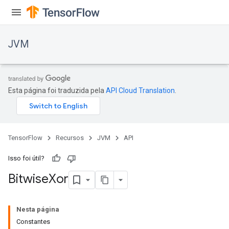
JVM
Esta página foi traduzida pela
API Cloud Translation
.
TensorFlow
Recursos
JVM
API
Isso foi útil?
Bitwise
Xor
ions
Nesta página
Constantes