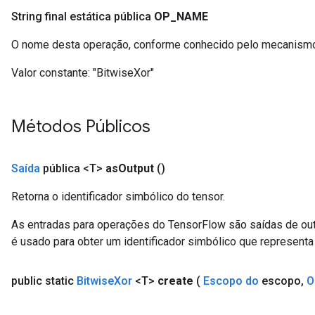
String final estática pública
OP
_
NAME
O nome desta operação, conforme conhecido pelo mecanismo
Valor constante:
"BitwiseXor"
Métodos Públicos
Saída
pública <T>
as
Output
()
Retorna o identificador simbólico do tensor.
As entradas para operações do TensorFlow são saídas de ou
é usado para obter um identificador simbólico que representa 
public static
Bitwise
Xor
<T>
create
(
Escopo do
escopo
,
O