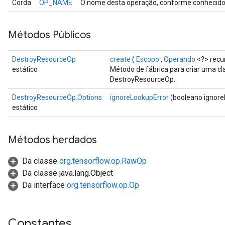
Corda
OP_NAME
O nome desta operação, conforme conhecido 
Métodos Públicos
DestroyResourceOp
create
(
Escopo
,
Operando
<?> recu
estático
Método de fábrica para criar uma c
DestroyResourceOp.
DestroyResourceOp.Options
ignoreLookupError
(booleano ignore
estático
Métodos herdados
Da classe
org.tensorflow.op.RawOp
Da classe java.lang.Object
Da interface
org.tensorflow.op.Op
Constantes