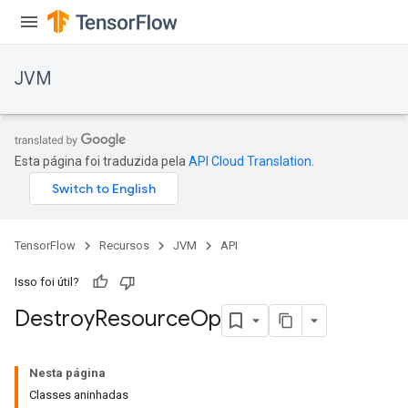
JVM
Esta página foi traduzida pela
API Cloud Translation
.
TensorFlow
Recursos
JVM
API
Isso foi útil?
Destroy
Resource
Op
Nesta página
Classes aninhadas