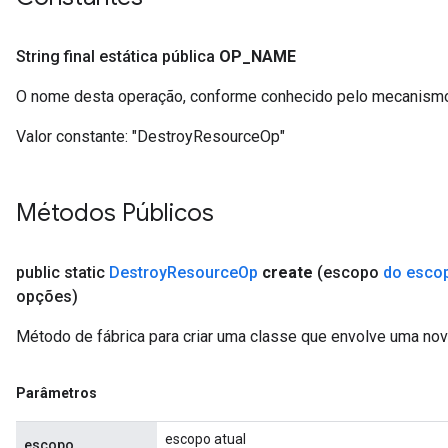
String final estática pública
OP
_
NAME
O nome desta operação, conforme conhecido pelo mecanismo
Valor constante:
"DestroyResourceOp"
Métodos Públicos
public static
Destroy
Resource
Op
create
(escopo
do esco
opções)
Método de fábrica para criar uma classe que envolve uma n
Parâmetros
escopo atual
escopo