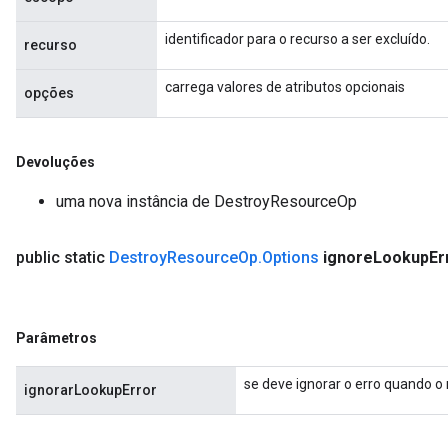
identificador para o recurso a ser excluído.
recurso
carrega valores de atributos opcionais
opções
Devoluções
uma nova instância de DestroyResourceOp
public static
Destroy
Resource
Op
.
Options
ignore
Lookup
Er
Parâmetros
se deve ignorar o erro quando o 
ignorarLookupError