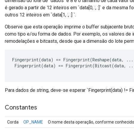
dimensão do lote de `dados` e 8 é o tamanho de cada valor de 
é gerado a partir de 12 inteiros em `data[0, :, :]` e da mesma fo
outros 12 inteiros em `data[1, :, :] `.
Observe que esta operação imprime o buffer subjacente brut
como tipo e/ou forma de dados. Por exemplo, os valores de i
remodelações e bitcasts, desde que a dimensão do lote pe
Fingerprint
(
data
)
==
Fingerprint
(
Reshape
(
data
,
...
Fingerprint
(
data
)
==
Fingerprint
(
Bitcast
(
data
,
..
Para dados de string, deve-se esperar `Fingerprint(data) != F
Constantes
Corda
OP_NAME
O nome desta operação, conforme conhecido 