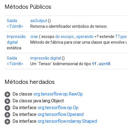
Métodos Públicos
Saída
asOutput
()
<TUint8>
Retorna o identificador simbólico do tensor.
Impressão
criar
( escopo
do escopo
,
operando
<? estende
TType
digital
Método de fábrica para criar uma classe que envolve 
estática
Saída
impressão digital
()
tf.uint8
<TUint8>
Um `Tensor` bidimensional do tipo
.
Métodos herdados
Da classe
org.tensorflow.op.RawOp
Da classe java.lang.Object
Da interface
org.tensorflow.op.Op
Da interface
org.tensorflow.Operand
Da interface
org.tensorflow.ndarray.Shaped