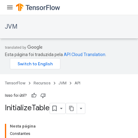
JVM
Esta página foi traduzida pela
API Cloud Translation
.
TensorFlow
Recursos
JVM
API
Isso foi útil?
Initialize
Table
Nesta página
Constantes