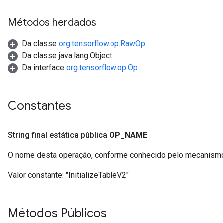
Métodos herdados
Da classe
org.tensorflow.op.RawOp
Da classe java.lang.Object
Da interface
org.tensorflow.op.Op
Constantes
String final estática pública
OP
_
NAME
O nome desta operação, conforme conhecido pelo mecanismo
Valor constante:
"InitializeTableV2"
Métodos Públicos