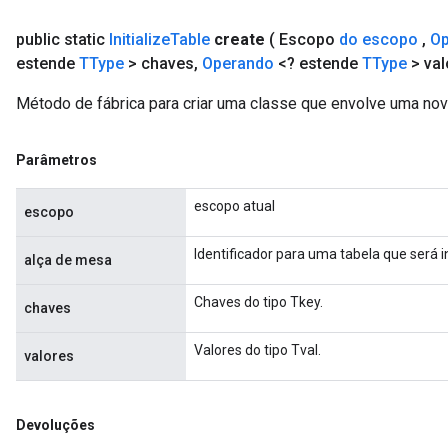
public static
Initialize
Table
create
( Escopo
do escopo
,
Op
estende
TType
> chaves
,
Operando
<? estende
TType
> val
Método de fábrica para criar uma classe que envolve uma nova
Parâmetros
escopo atual
escopo
Identificador para uma tabela que será in
alça de mesa
Chaves do tipo Tkey.
chaves
Valores do tipo Tval.
valores
Devoluções