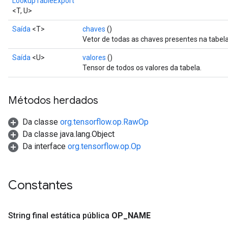
LookupTableExport
<T, U>
Saída
<T>
chaves
()
Vetor de todas as chaves presentes na tabela
Saída
<U>
valores
()
Tensor de todos os valores da tabela.
Métodos herdados
Da classe
org.tensorflow.op.RawOp
Da classe java.lang.Object
Da interface
org.tensorflow.op.Op
Constantes
String final estática pública
OP
_
NAME