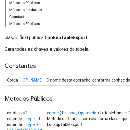
Métodos Públicos
Métodos herdados
Constantes
Métodos Públicos
classe final pública
LookupTableExport
Gera todas as chaves e valores da tabela.
Constantes
Corda
OP_NAME
O nome desta operação, conforme conhecido 
Métodos Públicos
estático <T
create
(
Escopo
,
Operando
<?> tableHandle, 
estende
TType
, U
Método de fábrica para criar uma classe qu
estende
TType
>
LookupTableExport.