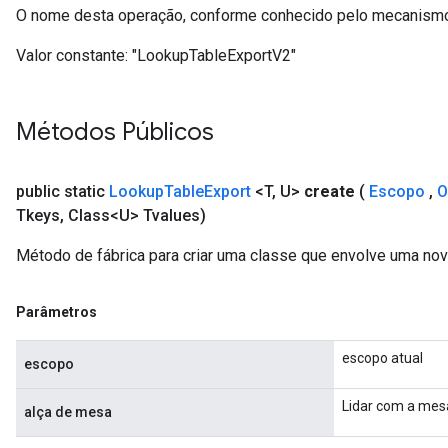
O nome desta operação, conforme conhecido pelo mecanismo
Valor constante:
"LookupTableExportV2"
Métodos Públicos
public static
Lookup
Table
Export
<T
,
U>
create
(
Escopo
,
O
Tkeys
,
Class<U> Tvalues)
Método de fábrica para criar uma classe que envolve uma no
Parâmetros
escopo atual
escopo
Lidar com a mes
alça de mesa