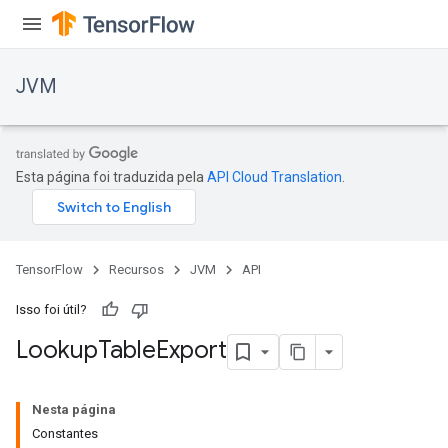
JVM
Esta página foi traduzida pela
API Cloud Translation
.
TensorFlow
Recursos
JVM
API
Isso foi útil?
Lookup
Table
Export
Nesta página
Constantes