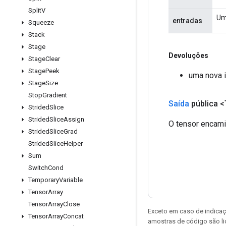
Split
V
Um
entradas
Squeeze
Stack
Stage
Devoluções
Stage
Clear
Stage
Peek
uma nova i
Stage
Size
Stop
Gradient
Saída
pública <
Strided
Slice
Strided
Slice
Assign
O tensor encami
Strided
Slice
Grad
Strided
Slice
Helper
Sum
Switch
Cond
Temporary
Variable
Tensor
Array
Tensor
Array
Close
Exceto em caso de indicaç
Tensor
Array
Concat
amostras de código são l