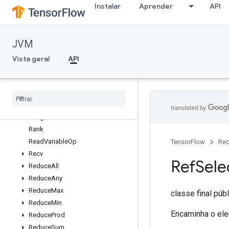
Instalar
Aprender
API
OrderedMapUnstageNoKey
Pad
ParallelConcat
JVM
ParallelDynamicStitch
Placeholder
Vista geral
API
PlaceholderWithDefault
Print
Prod
Quantized
Reshape
Range
Rank
Read
Variable
Op
TensorFlow
Rec
Recv
Ref
Sele
Reduce
All
Reduce
Any
Reduce
Max
classe final púb
Reduce
Min
Encaminha o elem
Reduce
Prod
Reduce
Sum