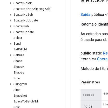
Métodos 
Scatter
Nd
Min
Scatter
Nd
Non
Aliasing
Add
Saída
pública <
Scatter
Nd
Sub
Scatter
Nd
Update
Retorna o identi
Scatter
Sub
Scatter
Update
As entradas par
Select
é usado para obt
Send
Set
Diff1d
public static
Re
Set
Size
Iterable<
Opera
Shape
Shape
N
Método de fábri
Shapes
Size
Parâmetros
Skipgram
Slice
es
escopo
Snapshot
Space
To
Batch
Nd
Um
índice
Split