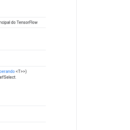
cipal do TensorFlow
perando
<T>>)
efSelect.