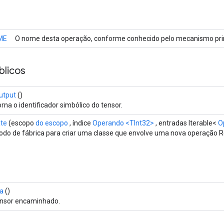
ME
O nome desta operação, conforme conhecido pelo mecanismo prin
licos
utput
()
rna o identificador simbólico do tensor.
ate
(escopo
do escopo
, índice
Operando
<TInt32>
, entradas Iterable<
O
do de fábrica para criar uma classe que envolve uma nova operação R
da
()
ensor encaminhado.