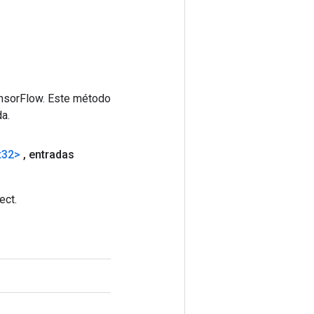
ensorFlow. Este método
a.
t32>
,
entradas
ect.