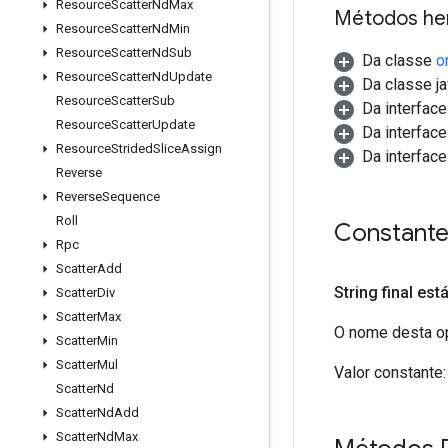
Resource
Scatter
Nd
Max
Métodos he
Resource
Scatter
Nd
Min
Resource
Scatter
Nd
Sub
Da classe
o
Resource
Scatter
Nd
Update
Da classe ja
Resource
Scatter
Sub
Da interfac
Resource
Scatter
Update
Da interfac
Resource
Strided
Slice
Assign
Da interfac
Reverse
Reverse
Sequence
Roll
Constant
Rpc
Scatter
Add
String final est
Scatter
Div
Scatter
Max
O nome desta op
Scatter
Min
Scatter
Mul
Valor constante:
Scatter
Nd
Scatter
Nd
Add
Scatter
Nd
Max