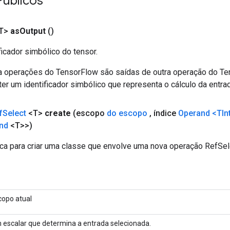
Públicos
T>
as
Output
()
ficador simbólico do tensor.
a operações do TensorFlow são saídas de outra operação do T
er um identificador simbólico que representa o cálculo da entrad
f
Select
<T>
create
(escopo
do escopo
,
índice
Operand
<TIn
nd
<T>>)
ca para criar uma classe que envolve uma nova operação RefSel
copo atual
 escalar que determina a entrada selecionada.