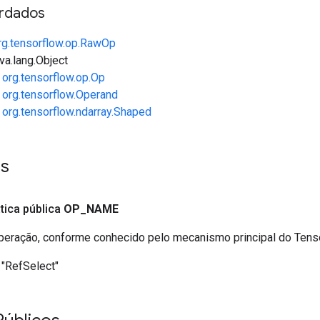
rdados
rg.tensorflow.op.RawOp
va.lang.Object
e
org.tensorflow.op.Op
e
org.tensorflow.Operand
e
org.tensorflow.ndarray.Shaped
es
ática pública
OP
_
NAME
eração, conforme conhecido pelo mecanismo principal do Ten
"RefSelect"