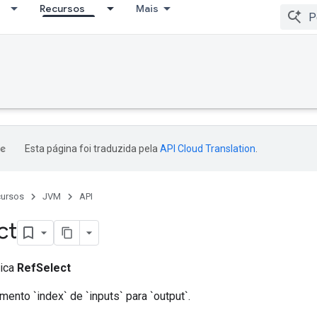
Recursos
Mais
Esta página foi traduzida pela
API Cloud Translation
.
ursos
JVM
API
ct
lica
RefSelect
ento `index` de `inputs` para `output`.