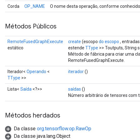
Corda
OP_NAME
O nome desta operação, conforme conhecido 
Métodos Públicos
RemoteFusedGraphExecute
create
(escopo
do escopo
, entradas
estático
estende
TType
>> Toutputs, String
Método de fábrica para criar uma c
RemoteFusedGraphExecute.
Iterador<
Operando
<
iterador
()
TType
>>
Lista<
Saída
<?>>
saídas
()
Número arbitrário de tensores com t
Métodos herdados
Da classe
org.tensorflow.op.RawOp
Da classe java.lang.Object