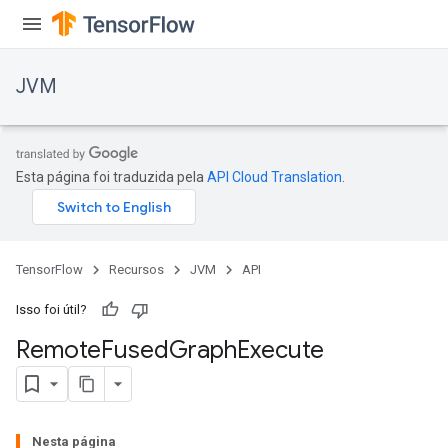
JVM
Esta página foi traduzida pela
API Cloud Translation
.
TensorFlow
Recursos
JVM
API
Isso foi útil?
Remote
Fused
Graph
Execute
Nesta página