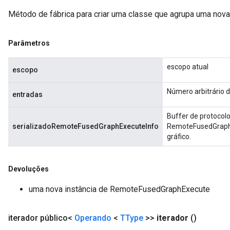
Método de fábrica para criar uma classe que agrupa uma no
Parâmetros
escopo atual
escopo
Número arbitrário d
entradas
Buffer de protocolo
serializadoRemoteFusedGraphExecuteInfo
RemoteFusedGraphE
gráfico.
Devoluções
uma nova instância de RemoteFusedGraphExecute
iterador público<
Operando
<
TType
>>
iterador
()