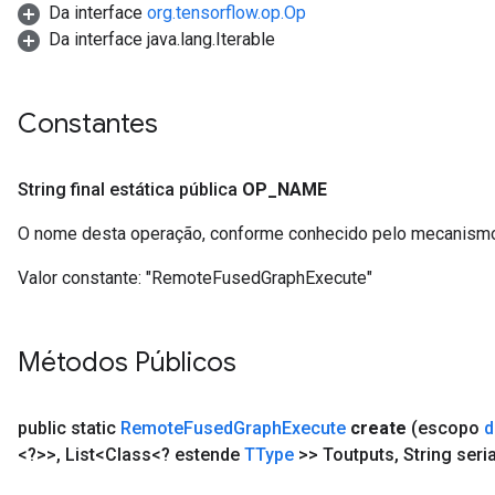
Da interface
org.tensorflow.op.Op
Da interface java.lang.Iterable
Constantes
String final estática pública
OP
_
NAME
O nome desta operação, conforme conhecido pelo mecanismo
Valor constante:
"RemoteFusedGraphExecute"
Métodos Públicos
public static
Remote
Fused
Graph
Execute
create
(escopo
d
<?>>
,
List<Class<? estende
TType
>> Toutputs
,
String seri