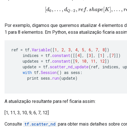
[
d
0
,
.
.
.
,
d
Q
−
2
,
r
e
f
.
s
h
a
p
e
[
K
]
,
.
.
.
,
r
e
f
.
s
Por exemplo, digamos que queremos atualizar 4 elementos di
1 para 8 elementos. Em Python, essa atualização ficaria assim
ref
=
tf
.
Variable
(
[
1
,
2
,
3
,
4
,
5
,
6
,
7
,
8
]
)
indices
=
tf
.
constant
(
[[
4
]
,
[
3
]
,
[
1
]
,
[
7
]]
)
updates
=
tf
.
constant
(
[
9
,
10
,
11
,
12
]
)
update
=
tf
.
scatter_nd_update
(
ref
,
indices
,
u
with
tf
.
Session
()
as
sess
:
print
sess
.
run
(
update
)
A atualização resultante para ref ficaria assim:
[1, 11, 3, 10, 9, 6, 7, 12]
Consulte
tf.scatter_nd
para obter mais detalhes sobre com