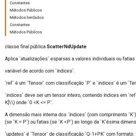
Constantes
Métodos Públicos
Métodos herdados
Constantes
Métodos Públicos
classe final pública
ScatterNdUpdate
Aplica `atualizações` esparsas a valores individuais ou fatia
variável de acordo com `índices`.
`ref` é um `Tensor` com classificação `P` e `indices` é um `Ten
`indices` deve ser um tensor inteiro, contendo índices em `ref`.
K]\\) onde `0 <K <= P`.
A dimensão mais interna dos `índices` (com comprimento `K`
(se `K = P`) ou fatias (se `K <P`) ao longo da `K`ésima dimens
`updates` é `Tensor` de classificação `Q-1+PK` com formato: