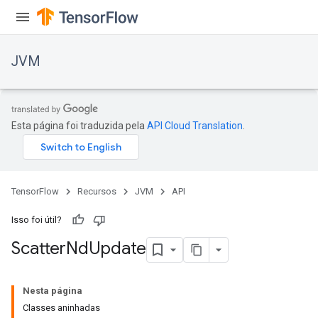
JVM
Esta página foi traduzida pela
API Cloud Translation
.
TensorFlow
Recursos
JVM
API
Isso foi útil?
Scatter
Nd
Update
Nesta página
Classes aninhadas