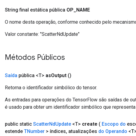
String final estática pública
OP
_
NAME
O nome desta operação, conforme conhecido pelo mecanismo
Valor constante:
"ScatterNdUpdate"
Métodos Públicos
Saída
pública <T>
as
Output
()
Retorna o identificador simbólico do tensor.
As entradas para operações do TensorFlow são saídas de ou
é usado para obter um identificador simbólico que representa 
public static
Scatter
Nd
Update
<T>
create
(
Escopo do
esc
estende
TNumber
> índices
,
atualizações
do Operando
<T