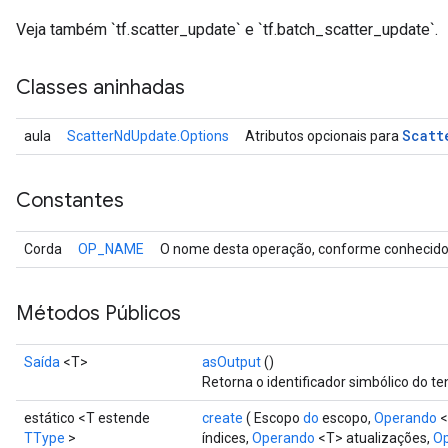
Veja também `tf.scatter_update` e `tf.batch_scatter_update`.
Classes aninhadas
Scatt
aula
ScatterNdUpdate.Options
Atributos opcionais para
Constantes
Corda
OP_NAME
O nome desta operação, conforme conhecido 
Métodos Públicos
Saída
<T>
asOutput
()
Retorna o identificador simbólico do te
estático <T estende
create
( Escopo
do
escopo,
Operando
<
TType
>
índices,
Operando
<T> atualizações,
Op