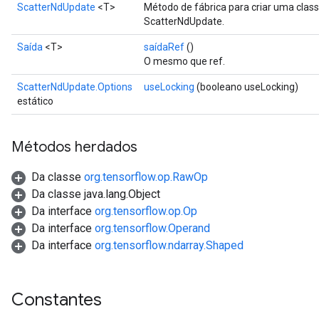
ScatterNdUpdate
<T>
Método de fábrica para criar uma cla
ScatterNdUpdate.
Saída
<T>
saídaRef
()
O mesmo que ref.
ScatterNdUpdate.Options
useLocking
(booleano useLocking)
estático
Métodos herdados
Da classe
org.tensorflow.op.RawOp
Da classe java.lang.Object
Da interface
org.tensorflow.op.Op
Da interface
org.tensorflow.Operand
Da interface
org.tensorflow.ndarray.Shaped
Constantes