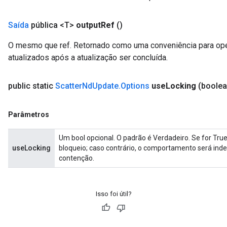
Saída
pública <T>
output
Ref
()
O mesmo que ref. Retornado como uma conveniência para op
atualizados após a atualização ser concluída.
public static
Scatter
Nd
Update
.
Options
use
Locking
(boole
Parâmetros
Um bool opcional. O padrão é Verdadeiro. Se for True
useLocking
bloqueio; caso contrário, o comportamento será ind
contenção.
Isso foi útil?