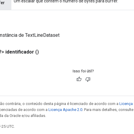
Um escalar que contém o número de bytes para buffer.
fer
nstância de TextLineDataset
?>
identificador
()
Isso foi útil?
ão contrária, o conteúdo desta página é licenciado de acordo com a
Licença 
icenciadas de acordo com a
Licença Apache 2.0
. Para mais detalhes, consult
a da Oracle e/ou afiliadas.
7-25 UTC.