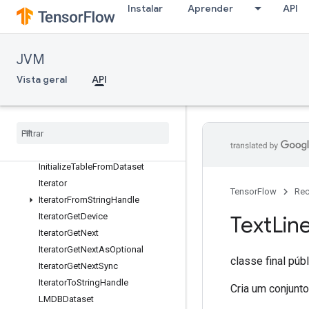
DatasetToTfRecord
Instalar
Aprender
API
DeleteIterator
DeleteMemoryCache
DeleteMultiDeviceIterator
JVM
DenseToSparseBatchDataset
Vista geral
API
DeserializeIterator
Directed
Interleave
Dataset
Filter
By
Last
Component
Dataset
Fixed
Length
Record
Dataset
Ignore
Errors
Dataset
Initialize
Table
From
Dataset
Iterator
TensorFlow
Rec
Iterator
From
String
Handle
Iterator
Get
Device
Text
Lin
Iterator
Get
Next
Iterator
Get
Next
As
Optional
classe final púb
Iterator
Get
Next
Sync
Iterator
To
String
Handle
Cria um conjunt
LMDBDataset