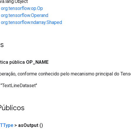
va.lang.Object
e
org.tensorflow.op.Op
e
org.tensorflow.Operand
e
org.tensorflow.ndarray.Shaped
es
ática pública
OP
_
NAME
eração, conforme conhecido pelo mecanismo principal do Ten
"TextLineDataset"
Públicos
TType
>
as
Output
()