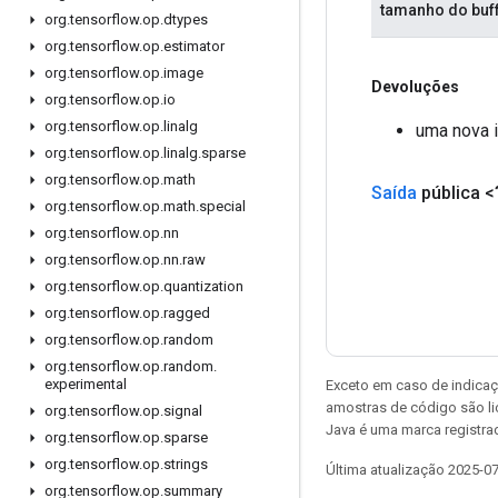
tamanho do buf
org
.
tensorflow
.
op
.
dtypes
org
.
tensorflow
.
op
.
estimator
org
.
tensorflow
.
op
.
image
Devoluções
org
.
tensorflow
.
op
.
io
org
.
tensorflow
.
op
.
linalg
uma nova i
org
.
tensorflow
.
op
.
linalg
.
sparse
org
.
tensorflow
.
op
.
math
Saída
pública <
org
.
tensorflow
.
op
.
math
.
special
org
.
tensorflow
.
op
.
nn
org
.
tensorflow
.
op
.
nn
.
raw
org
.
tensorflow
.
op
.
quantization
org
.
tensorflow
.
op
.
ragged
org
.
tensorflow
.
op
.
random
org
.
tensorflow
.
op
.
random
.
experimental
Exceto em caso de indicaç
amostras de código são l
org
.
tensorflow
.
op
.
signal
Java é uma marca registrad
org
.
tensorflow
.
op
.
sparse
org
.
tensorflow
.
op
.
strings
Última atualização 2025-0
org
.
tensorflow
.
op
.
summary