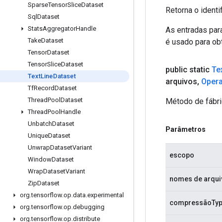
Sparse
Tensor
Slice
Dataset
Retorna o identi
Sql
Dataset
Stats
Aggregator
Handle
As entradas par
Take
Dataset
é usado para obt
Tensor
Dataset
Tensor
Slice
Dataset
public static
Te
Text
Line
Dataset
arquivos
,
Oper
Tf
Record
Dataset
Thread
Pool
Dataset
Método de fábri
Thread
Pool
Handle
Unbatch
Dataset
Parâmetros
Unique
Dataset
Unwrap
Dataset
Variant
escopo
Window
Dataset
Wrap
Dataset
Variant
nomes de arqui
Zip
Dataset
org
.
tensorflow
.
op
.
data
.
experimental
compressãoTy
org
.
tensorflow
.
op
.
debugging
org
.
tensorflow
.
op
.
distribute