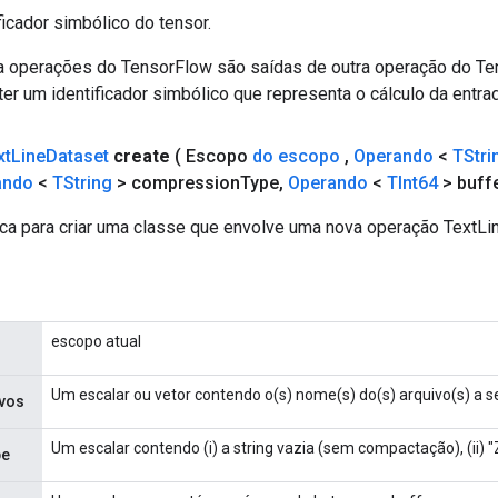
ficador simbólico do tensor.
a operações do TensorFlow são saídas de outra operação do T
er um identificador simbólico que representa o cálculo da entrad
xt
Line
Dataset
create
( Escopo
do escopo
,
Operando
<
TStri
ando
<
TString
> compression
Type
,
Operando
<
TInt64
> buff
ca para criar uma classe que envolve uma nova operação TextLi
escopo atual
Um escalar ou vetor contendo o(s) nome(s) do(s) arquivo(s) a se
vos
Um escalar contendo (i) a string vazia (sem compactação), (ii) "ZL
pe