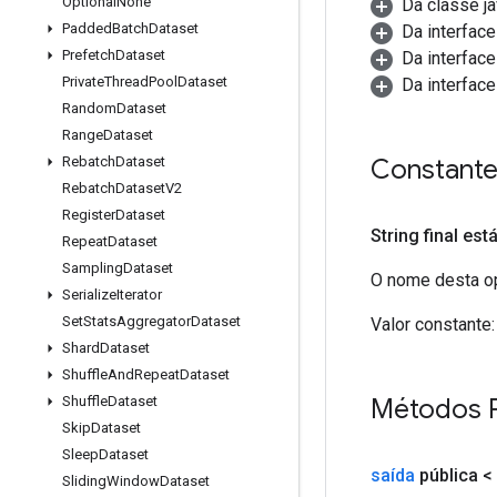
Optional
None
Da classe ja
Padded
Batch
Dataset
Da interfac
Prefetch
Dataset
Da interfac
Private
Thread
Pool
Dataset
Da interfac
Random
Dataset
Range
Dataset
Constant
Rebatch
Dataset
Rebatch
Dataset
V2
Register
Dataset
String final est
Repeat
Dataset
Sampling
Dataset
O nome desta op
Serialize
Iterator
Set
Stats
Aggregator
Dataset
Valor constante:
Shard
Dataset
Shuffle
And
Repeat
Dataset
Métodos 
Shuffle
Dataset
Skip
Dataset
Sleep
Dataset
saída
pública <
Sliding
Window
Dataset