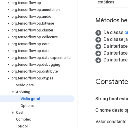
estáticas
org
.
tensorflow
.
op
org
.
tensorflow
.
op
.
annotation
org
.
tensorflow
.
op
.
audio
Métodos he
org
.
tensorflow
.
op
.
bitwise
org
.
tensorflow
.
op
.
cluster
Da classe
o
org
.
tensorflow
.
op
.
collective
Da classe ja
org
.
tensorflow
.
op
.
core
Da interfac
org
.
tensorflow
.
op
.
data
Da interfac
org
.
tensorflow
.
op
.
data
.
experimental
Da interfac
org
.
tensorflow
.
op
.
debugging
org
.
tensorflow
.
op
.
distribute
org
.
tensorflow
.
op
.
dtypes
Constant
Visão geral
As
String
String final est
Visão geral
Options
O nome desta op
Cast
Complex
Valor constante:
To
Bool