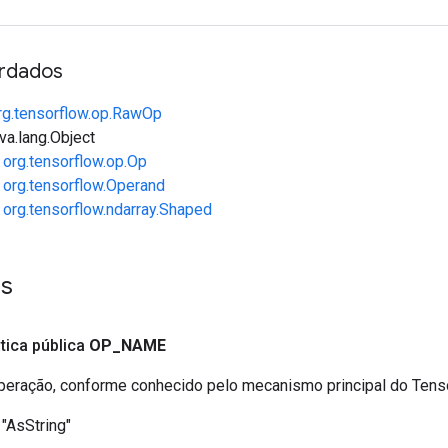
rdados
rg.tensorflow.op.RawOp
va.lang.Object
e
org.tensorflow.op.Op
e
org.tensorflow.Operand
e
org.tensorflow.ndarray.Shaped
es
ática pública
OP
_
NAME
eração, conforme conhecido pelo mecanismo principal do Ten
"AsString"