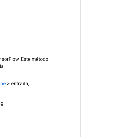
ensorFlow. Este método
a.
ype
> entrada
,
g.