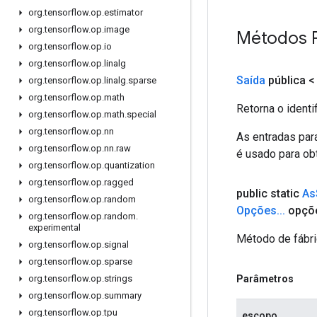
org
.
tensorflow
.
op
.
estimator
org
.
tensorflow
.
op
.
image
Métodos 
org
.
tensorflow
.
op
.
io
org
.
tensorflow
.
op
.
linalg
Saída
pública 
org
.
tensorflow
.
op
.
linalg
.
sparse
org
.
tensorflow
.
op
.
math
Retorna o identi
org
.
tensorflow
.
op
.
math
.
special
org
.
tensorflow
.
op
.
nn
As entradas par
org
.
tensorflow
.
op
.
nn
.
raw
é usado para obt
org
.
tensorflow
.
op
.
quantization
org
.
tensorflow
.
op
.
ragged
public static
As
org
.
tensorflow
.
op
.
random
Opções
.
.
.
opçõ
org
.
tensorflow
.
op
.
random
.
experimental
Método de fábri
org
.
tensorflow
.
op
.
signal
org
.
tensorflow
.
op
.
sparse
Parâmetros
org
.
tensorflow
.
op
.
strings
org
.
tensorflow
.
op
.
summary
org
.
tensorflow
.
op
.
tpu
escopo