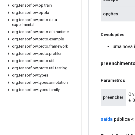
org
.
tensorflow
.
op
.
train
org
.
tensorflow
.
op
.
xla
opções
org
.
tensorflow
.
proto
.
data
.
experimental
org
.
tensorflow
.
proto
.
distruntime
Devoluções
org
.
tensorflow
.
proto
.
example
uma nova i
org
.
tensorflow
.
proto
.
framework
org
.
tensorflow
.
proto
.
profiler
org
.
tensorflow
.
proto
.
util
preenchiment
org
.
tensorflow
.
proto
.
util
.
testlog
org
.
tensorflow
.
types
Parâmetros
org
.
tensorflow
.
types
.
annotation
org
.
tensorflow
.
types
.
family
O v
preencher
é '
saída
pública <