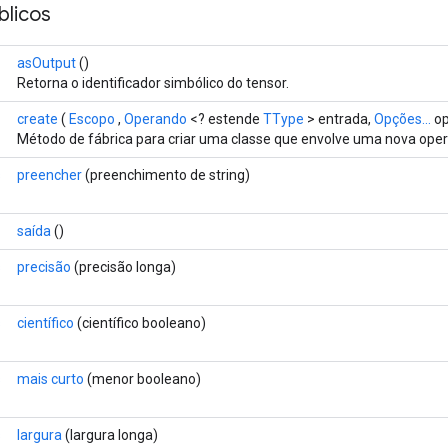
licos
asOutput
()
Retorna o identificador simbólico do tensor.
create
(
Escopo
,
Operando
<? estende
TType
> entrada,
Opções...
op
Método de fábrica para criar uma classe que envolve uma nova oper
s
preencher
(preenchimento de string)
saída
()
s
precisão
(precisão longa)
s
científico
(científico booleano)
s
mais curto
(menor booleano)
s
largura
(largura longa)