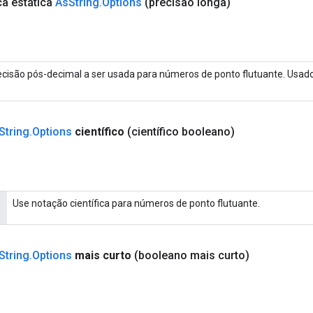
ca estática
As
String
.
Options
(precisão longa)
ecisão pós-decimal a ser usada para números de ponto flutuante. Usad
String
.
Options
científico
(científico booleano)
Use notação científica para números de ponto flutuante.
String
.
Options
mais curto
(booleano mais curto)