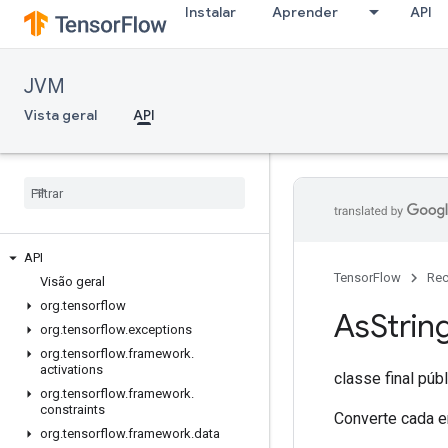
Instalar
Aprender
API
JVM
Vista geral
API
API
TensorFlow
Rec
Visão geral
org
.
tensorflow
As
Strin
org
.
tensorflow
.
exceptions
org
.
tensorflow
.
framework
.
activations
classe final púb
org
.
tensorflow
.
framework
.
constraints
Converte cada e
org
.
tensorflow
.
framework
.
data