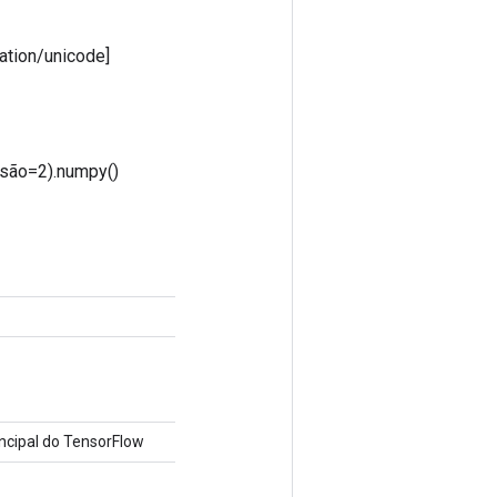
tation/unicode]
cisão=2).numpy()
cipal do TensorFlow