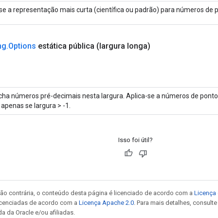
se a representação mais curta (científica ou padrão) para números de p
ng
.
Options
estática pública
(largura longa)
ha números pré-decimais nesta largura. Aplica-se a números de ponto f
apenas se largura > -1.
Isso foi útil?
ão contrária, o conteúdo desta página é licenciado de acordo com a
Licença 
icenciadas de acordo com a
Licença Apache 2.0
. Para mais detalhes, consult
a da Oracle e/ou afiliadas.