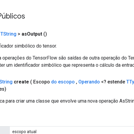
Públicos
<
TString
>
as
Output
()
ficador simbólico do tensor.
a operações do TensorFlow são saídas de outra operação do T
er um identificador simbólico que representa o cálculo da entrad
String
create
( Escopo
do escopo
,
Operando
<? estende
TT
es)
ca para criar uma classe que envolve uma nova operação AsStrin
escopo atual