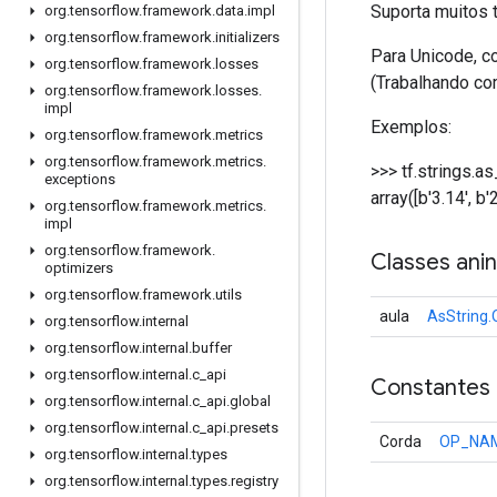
Suporta muitos 
org
.
tensorflow
.
framework
.
data
.
impl
org
.
tensorflow
.
framework
.
initializers
Para Unicode, co
org
.
tensorflow
.
framework
.
losses
(Trabalhando co
org
.
tensorflow
.
framework
.
losses
.
impl
Exemplos:
org
.
tensorflow
.
framework
.
metrics
org
.
tensorflow
.
framework
.
metrics
.
>>> tf.strings.as
exceptions
array([b'3.14', b
org
.
tensorflow
.
framework
.
metrics
.
impl
org
.
tensorflow
.
framework
.
Classes ani
optimizers
org
.
tensorflow
.
framework
.
utils
aula
AsString.
org
.
tensorflow
.
internal
org
.
tensorflow
.
internal
.
buffer
org
.
tensorflow
.
internal
.
c
_
api
Constantes
org
.
tensorflow
.
internal
.
c
_
api
.
global
org
.
tensorflow
.
internal
.
c
_
api
.
presets
Corda
OP_NA
org
.
tensorflow
.
internal
.
types
org
.
tensorflow
.
internal
.
types
.
registry