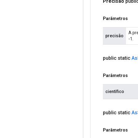
Precisão
públi
Parâmetros
A pr
precisão
-1.
public static
As
Parâmetros
científico
public static
As
Parâmetros