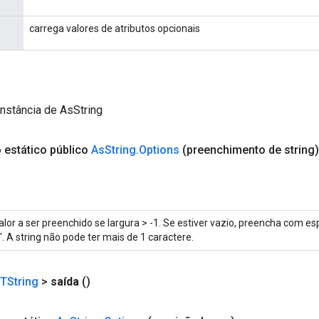
carrega valores de atributos opcionais
nstância de AsString
o
estático público
As
String
.
Options
(preenchimento de string)
alor a ser preenchido se largura > -1. Se estiver vazio, preencha com esp
0'. A string não pode ter mais de 1 caractere.
TString
>
saída
()