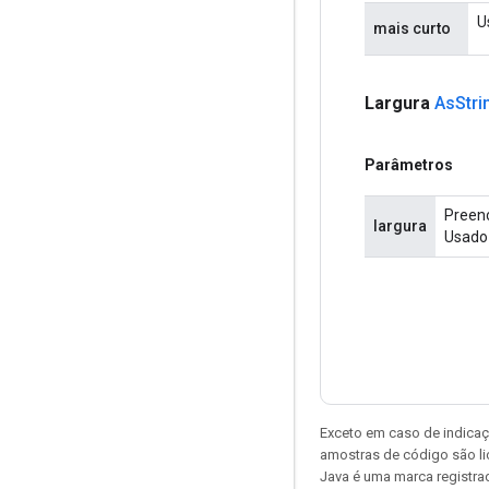
U
mais curto
Largura
As
Stri
Parâmetros
Preenc
largura
Usado 
Exceto em caso de indicaç
amostras de código são l
Java é uma marca registrad