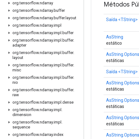
Métodos Púb
org
.
tensorflow
.
ndarray
org
.
tensorflow
.
ndarray
.
buffer
org
.
tensorflow
.
ndarray
.
buffer
.
layout
Saída
<TString>
org
.
tensorflow
.
ndarray
.
impl
org
.
tensorflow
.
ndarray
.
impl
.
buffer
AsString
org
.
tensorflow
.
ndarray
.
impl
.
buffer
.
estático
adapter
org
.
tensorflow
.
ndarray
.
impl
.
buffer
.
AsString.Option
layout
estáticas
org
.
tensorflow
.
ndarray
.
impl
.
buffer
.
misc
Saída
<TString>
org
.
tensorflow
.
ndarray
.
impl
.
buffer
.
nio
AsString.Option
estáticas
org
.
tensorflow
.
ndarray
.
impl
.
buffer
.
raw
AsString.Option
org
.
tensorflow
.
ndarray
.
impl
.
dense
estáticas
org
.
tensorflow
.
ndarray
.
impl
.
dimension
AsString.Option
org
.
tensorflow
.
ndarray
.
impl
.
estáticas
sequence
org
.
tensorflow
.
ndarray
.
index
AsString.Option