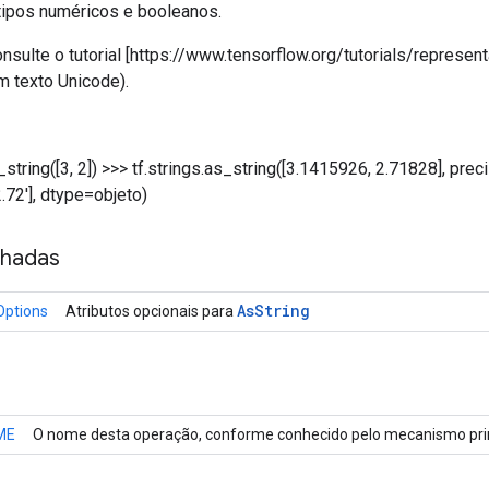
tipos numéricos e booleanos.
nsulte o tutorial [https://www.tensorflow.org/tutorials/represen
m texto Unicode).
_string([3, 2])
>>> tf.strings.as_string([3.1415926, 2.71828], pre
'2.72'], dtype=objeto)
nhadas
As
String
Options
Atributos opcionais para
ME
O nome desta operação, conforme conhecido pelo mecanismo prin