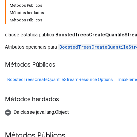
Métodos Públicos
source
Métodos herdados
Métodos Públicos
classe estática pública
BoostedTreesCreateQuantileStre
leOp
Atributos opcionais para
BoostedTreesCreateQuantileStr
Métodos Públicos
BoostedTreesCreateQuantileStreamResource.Options
maxElem
Métodos herdados
Da classe java.lang.Object
Métodos Públicos
Flush