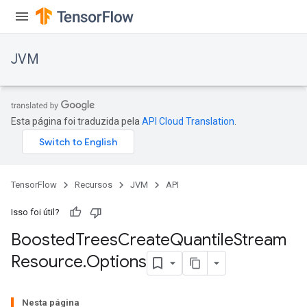
JVM
Esta página foi traduzida pela
API Cloud Translation
.
TensorFlow
Recursos
JVM
API
Isso foi útil?
t
Boosted
Trees
Create
Quantile
Stream
Resource
.
Options
Nesta página