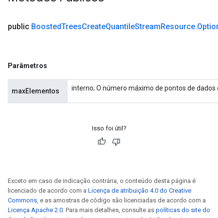
public
Boosted
Trees
Create
Quantile
Stream
Resource
.
Optio
eHandleOp
Parâmetros
ureSplit
interno; O número máximo de pontos de dados 
maxElementos
Isso foi útil?
Exceto em caso de indicação contrária, o conteúdo desta página é
licenciado de acordo com a
Licença de atribuição 4.0 do Creative
Commons
, e as amostras de código são licenciadas de acordo com a
Licença Apache 2.0
. Para mais detalhes, consulte as
políticas do site do