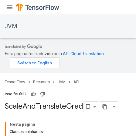
JVM
Esta página foi traduzida pela
API Cloud Translation
.
TensorFlow
Recursos
JVM
API
Isso foi útil?
Scale
And
Translate
Grad
ions
Nesta página
Classes aninhadas