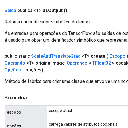
Saída
pública <T>
as
Output
()
Retorna o identificador simbólico do tensor.
As entradas para operações do TensorFlow são saídas de ou
é usado para obter um identificador simbólico que representa 
public static
Scale
And
Translate
Grad
<T>
create
(
Escopo
Operando
<T> original
Image
,
Operando
<
TFloat32
> escal
Opções
.
.
.
opções)
Método de fábrica para criar uma classe que envolve uma no
Parâmetros
escopo atual
escopo
carrega valores de atributos opcionais
opções