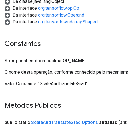
Da classe java.lang.Object
Da interface
org.tensorflow.op.Op
Da interface
org.tensorflow.Operand
Da interface
org.tensorflow.ndarray.Shaped
Constantes
String final estática pública
OP
_
NAME
O nome desta operação, conforme conhecido pelo mecanismo
Valor Constante:
"ScaleAndTranslateGrad"
Métodos Públicos
public static
Scale
And
Translate
Grad
.
Options
antialias
(ant