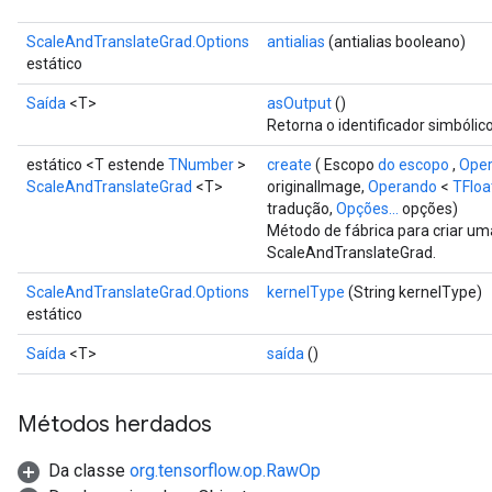
ScaleAndTranslateGrad.Options
antialias
(antialias booleano)
estático
Saída
<T>
asOutput
()
Retorna o identificador simbólico
estático <T estende
TNumber
>
create
( Escopo
do escopo
,
Ope
ScaleAndTranslateGrad
<T>
originalImage,
Operando
<
TFloa
tradução,
Opções...
opções)
Método de fábrica para criar u
ScaleAndTranslateGrad.
ScaleAndTranslateGrad.Options
kernelType
(String kernelType)
estático
Saída
<T>
saída
()
Métodos herdados
Da classe
org.tensorflow.op.RawOp