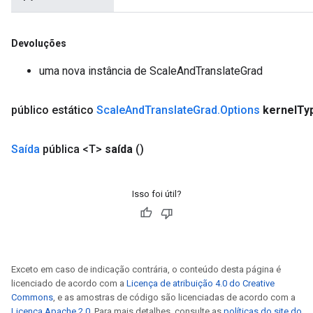
Devoluções
x
uma nova instância de ScaleAndTranslateGrad
público estático
Scale
And
Translate
Grad
.
Options
kernel
Ty
Saída
pública <T>
saída
()
Isso foi útil?
Exceto em caso de indicação contrária, o conteúdo desta página é
licenciado de acordo com a
Licença de atribuição 4.0 do Creative
Commons
, e as amostras de código são licenciadas de acordo com a
Licença Apache 2.0
. Para mais detalhes, consulte as
políticas do site do