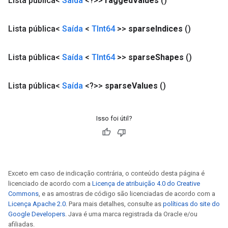
Lista pública<
Saída
<?>>
ragged
Values
()
Lista pública<
Saída
<
TInt64
>>
sparse
Indices
()
Lista pública<
Saída
<
TInt64
>>
sparse
Shapes
()
Lista pública<
Saída
<?>>
sparse
Values
()
Isso foi útil?
Exceto em caso de indicação contrária, o conteúdo desta página é
licenciado de acordo com a
Licença de atribuição 4.0 do Creative
Commons
, e as amostras de código são licenciadas de acordo com a
Licença Apache 2.0
. Para mais detalhes, consulte as
políticas do site do
Google Developers
. Java é uma marca registrada da Oracle e/ou
afiliadas.