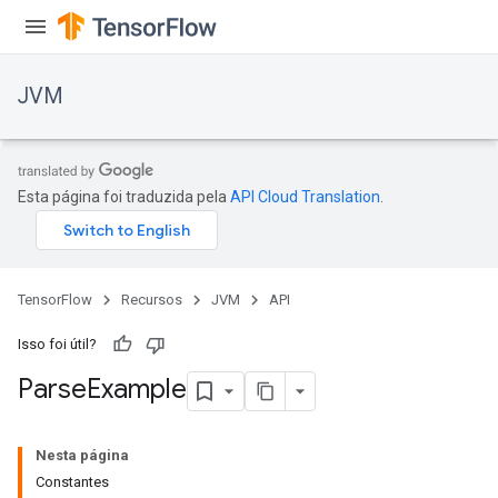
JVM
Esta página foi traduzida pela
API Cloud Translation
.
TensorFlow
Recursos
JVM
API
Isso foi útil?
Parse
Example
ions
Nesta página
Constantes