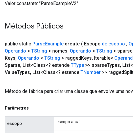
Valor constante:
"ParseExampleV2"
Métodos Públicos
public static
Parse
Example
create
( Escopo
de escopo
,
O
Operando
<
TString
> nomes
,
Operando
<
TString
> sparse
Keys
,
Operando
<
TString
> ragged
Keys
,
Iterable<
Operand
Sparse
,
List<Class<? estende
TType
>> sparse
Types
,
List
Value
Types
,
List<Class<? estende
TNumber
>> ragged
Spli
Método de fábrica para criar uma classe que envolve uma no
Parâmetros
escopo atual
escopo