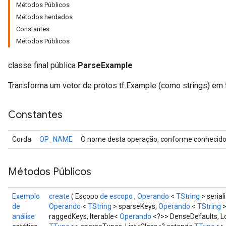
Métodos Públicos
Métodos herdados
Constantes
Métodos Públicos
classe final pública
ParseExample
Transforma um vetor de protos tf.Example (como strings) em 
Constantes
Corda
OP_NAME
O nome desta operação, conforme conhecido 
r
Métodos Públicos
Exemplo
create
( Escopo
de escopo
,
Operando
<
TString
> serial
de
Operando
<
TString
> sparseKeys,
Operando
<
TString
>
análise
raggedKeys, Iterable<
Operando
<?>> DenseDefaults, L