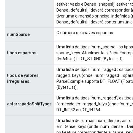
estiver vazio e Dense_shapes[j] estiver 
Dense_defaults[j] deverá corresponder 
tiver uma dimensão principal indefinida 
Dense_defaults[j] deverá conter um úni
O número de chaves esparsas.
numSparse
Uma lista de tipos `num_sparse`; os tip
tipos esparsos
sparse_keys. Atualmente o ParseExampl
(Int64List) e DT_STRING (BytesList).
Uma lista de tipos `num_ragged`; os tip
tipos de valores
ragged_keys (onde `num_ragged = sparse
irregulares
ParseExample suporta DT_FLOAT (FloatLi
(BytesList).
Uma lista de tipos `num_ragged`; os tip
esfarrapadoSplitTypes
fornecido em ragged_keys (onde `num_ra
DT_INT32 ou DT_INT64.
Uma lista de formas `num_dense`; as fo
em Dense_keys (onde `num_dense = Dens
no Feature correspondente a Dense_key[j