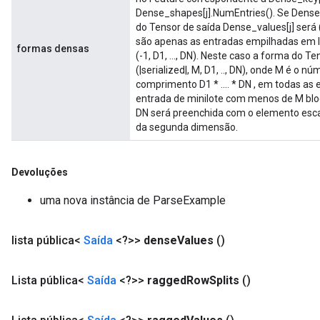
Dense_shapes[j].NumEntries(). Se Dense_s
do Tensor de saída Dense_values[j] será (|s
são apenas as entradas empilhadas em lo
formas densas
(-1, D1, ..., DN). Neste caso a forma do T
(|serialized|, M, D1, .., DN), onde M é o
comprimento D1 * .... * DN , em todas as
entrada de minilote com menos de M bloc
DN será preenchida com o elemento esca
da segunda dimensão.
Devoluções
uma nova instância de ParseExample
lista pública<
Saída
<?>>
dense
Values
()
Lista pública<
Saída
<?>>
ragged
Row
Splits
()