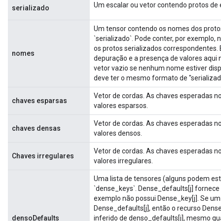
Um escalar ou vetor contendo protos de e
serializado
Um tensor contendo os nomes dos protos 
`serializado`. Pode conter, por exemplo,
os protos serializados correspondentes. 
nomes
depuração e a presença de valores aqui
vetor vazio se nenhum nome estiver dispo
deve ter o mesmo formato de "serializad
Vetor de cordas. As chaves esperadas n
chaves esparsas
valores esparsos.
Vetor de cordas. As chaves esperadas n
chaves densas
valores densos.
Vetor de cordas. As chaves esperadas n
Chaves irregulares
valores irregulares.
Uma lista de tensores (alguns podem est
`dense_keys`. Dense_defaults[j] fornec
exemplo não possui Dense_key[j]. Se um 
Dense_defaults[j], então o recurso Dense
densoDefaults
inferido de denso_defaults[j], mesmo qu