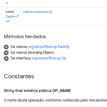
>
Lista<
valores esparsos
()
Saída
<?
>>
Métodos herdados
Da classe
org.tensorflow.op.RawOp
Da classe java.lang.Object
Da interface
org.tensorflow.op.Op
Constantes
String final estática pública
OP
_
NAME
O nome desta operação, conforme conhecido pelo mecanismo