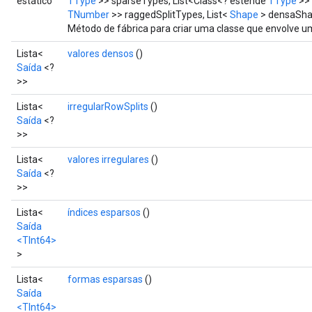
estático
TType
>> sparseTypes, List<Class<? estende
TType
>> 
TNumber
>> raggedSplitTypes, List<
Shape
> densaSha
Método de fábrica para criar uma classe que envolve 
Lista<
valores densos
()
Saída
<?
>>
Lista<
irregularRowSplits
()
Saída
<?
>>
Lista<
valores irregulares
()
Saída
<?
>>
Lista<
índices esparsos
()
Saída
<TInt64>
>
Lista<
formas esparsas
()
Saída
<TInt64>