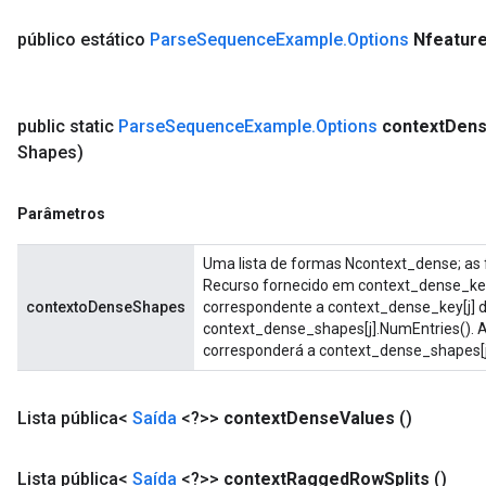
público estático
Parse
Sequence
Example
.
Options
Nfeatur
public static
Parse
Sequence
Example
.
Options
context
Den
Shapes)
Parâmetros
Uma lista de formas Ncontext_dense; as
Recurso fornecido em context_dense_ke
contextoDenseShapes
correspondente a context_dense_key[j] d
context_dense_shapes[j].NumEntries(). 
corresponderá a context_dense_shapes[j
Lista pública<
Saída
<?>>
context
Dense
Values
()
Lista pública<
Saída
<?>>
context
Ragged
Row
Splits
()