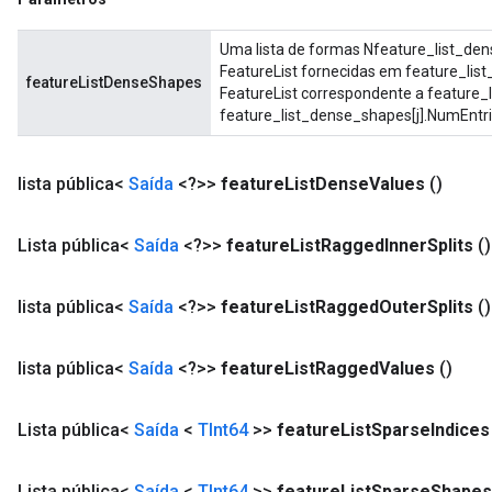
Uma lista de formas Nfeature_list_de
FeatureList fornecidas em feature_lis
featureListDenseShapes
FeatureList correspondente a feature_l
feature_list_dense_shapes[j].NumEntri
lista pública<
Saída
<?>>
feature
List
Dense
Values
​​()
Lista pública<
Saída
<?>>
feature
List
Ragged
Inner
Splits
()
lista pública<
Saída
<?>>
feature
List
Ragged
Outer
Splits
()
lista pública<
Saída
<?>>
feature
List
Ragged
Values
​​()
Lista pública<
Saída
<
TInt64
>>
feature
List
Sparse
Indices
Lista pública<
Saída
<
TInt64
>>
feature
List
Sparse
Shapes