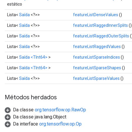
estático
Lista<
Saída
<?>>
featureListDenseValues
()
Lista<
Saída
<?>>
featureListRaggedInnerSplits
()
Lista<
Saída
<?>>
featureListRaggedOuterSplits
(
Lista<
Saída
<?>>
featureListRaggedValues
()
Lista<
Saída
<TInt64>
>
featureListSparseIndices
()
Lista<
Saída
<TInt64>
>
featureListSparseShapes
()
Lista<
Saída
<?>>
featureListSparseValues
()
Métodos herdados
Da classe
org.tensorflow.op.RawOp
Da classe java.lang.Object
Da interface
org.tensorflow.op.Op