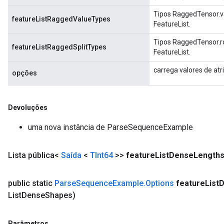
Tipos RaggedTensor.va
featureListRaggedValueTypes
FeatureList.
Tipos RaggedTensor.ro
featureListRaggedSplitTypes
FeatureList.
carrega valores de atr
opções
Devoluções
uma nova instância de ParseSequenceExample
Lista pública<
Saída
<
TInt64
>>
feature
List
Dense
Length
public static
Parse
Sequence
Example
.
Options
feature
List
D
List
Dense
Shapes)
Parâmetros