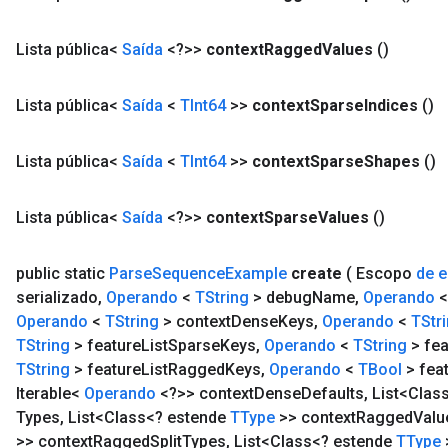
Lista pública<
Saída
<?>>
context
Ragged
Values
​​()
Lista pública<
Saída
<
TInt64
>>
context
Sparse
Indices
()
Lista pública<
Saída
<
TInt64
>>
context
Sparse
Shapes
()
Lista pública<
Saída
<?>>
context
Sparse
Values
()
public static
Parse
Sequence
Example
create
( Escopo
de 
serializado
,
Operando
<
TString
> debug
Name
,
Operando
Operando
<
TString
> context
Dense
Keys
,
Operando
<
TStr
TString
> feature
List
Sparse
Keys
,
Operando
<
TString
> fea
TString
> feature
List
Ragged
Keys
,
Operando
<
TBool
> fea
Iterable<
Operando
<?>> context
Dense
Defaults
,
List<Clas
Types
,
List<Class<? estende
TType
>> context
Ragged
Valu
>> context
Ragged
Split
Types
,
List<Class<? estende
TType