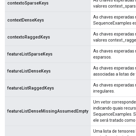
As chaves esperadas 
contextoSparseKeys
valores context_spars
As chaves esperadas 
contextDenseKeys
SequenceExamples est
As chaves esperadas 
contextoRaggedKeys
valores context_ragge
As chaves esperadas n
featureListSparseKeys
esparsos.
As chaves esperadas 
featureListDenseKeys
associadas a listas de
As chaves esperadas n
featureListRaggedKeys
irregulares.
Um vetor corresponde
indicando quais recur
featureListDenseMissingAssumedEmpty
SequenceExamples. Se 
ele será tratado como 
Uma lista de tensore