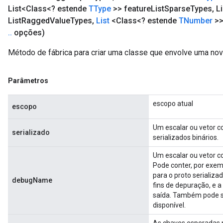
List<Class<? estende
TType
>> feature
List
Sparse
Types
,
Li
List
Ragged
Value
Types
,
List
<Class<? estende
TNumber
>>
.
.
opções)
Método de fábrica para criar uma classe que envolve uma n
Parâmetros
escopo atual
escopo
Um escalar ou vetor 
serializado
serializados binários.
Um escalar ou vetor c
Pode conter, por exem
para o proto serializa
debugName
fins de depuração, e a
saída. Também pode s
disponível.