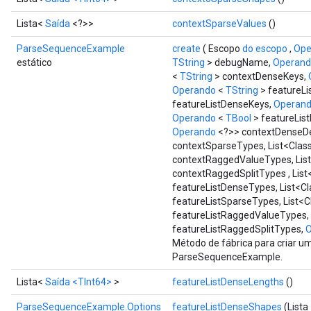
Lista<
Saída
<?>>
contextSparseValues
()
ParseSequenceExample
create
( Escopo
do escopo
,
Ope
estático
TString
> debugName,
Operan
<
TString
> contextDenseKeys,
Operando
<
TString
> featureLi
featureListDenseKeys,
Operan
Operando
<
TBool
> featureLis
Operando
<?>> contextDenseDe
contextSparseTypes, List<Clas
contextRaggedValueTypes, Lis
contextRaggedSplitTypes , Lis
featureListDenseTypes, List<C
featureListSparseTypes, List<
featureListRaggedValueTypes, 
featureListRaggedSplitTypes,
O
Método de fábrica para criar 
ParseSequenceExample.
Lista<
Saída
<TInt64>
>
featureListDenseLengths
()
ParseSequenceExample.Options
featureListDenseShapes
(Lista