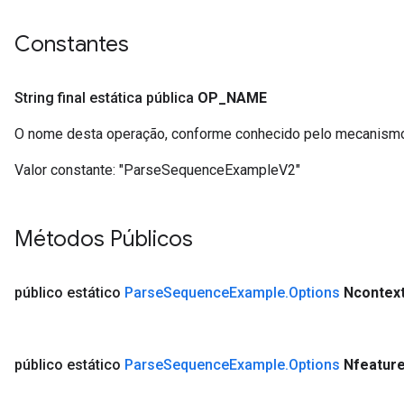
Constantes
String final estática pública
OP
_
NAME
O nome desta operação, conforme conhecido pelo mecanismo
Valor constante:
"ParseSequenceExampleV2"
Métodos Públicos
público estático
Parse
Sequence
Example
.
Options
Ncontex
público estático
Parse
Sequence
Example
.
Options
Nfeatur