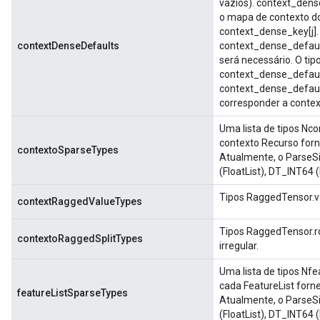
vazios). context_dens
o mapa de contexto d
context_dense_key[j].
contextDenseDefaults
context_dense_default
será necessário. O tip
context_dense_defaul
context_dense_default
corresponder a conte
Uma lista de tipos Nc
contexto Recurso for
contextoSparseTypes
Atualmente, o Parse
(FloatList), DT_INT64 
Tipos RaggedTensor.va
contextRaggedValueTypes
Tipos RaggedTensor.ro
contextoRaggedSplitTypes
irregular.
Uma lista de tipos Nfe
cada FeatureList forn
featureListSparseTypes
Atualmente, o Parse
(FloatList), DT_INT64 