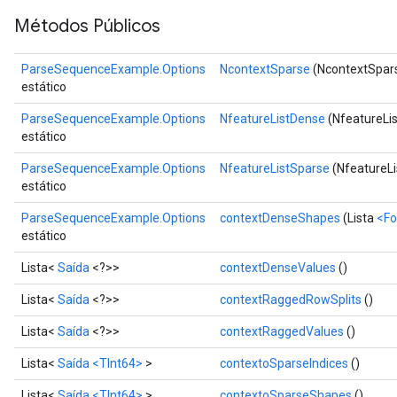
Métodos Públicos
ParseSequenceExample.Options
NcontextSparse
(NcontextSpars
estático
ParseSequenceExample.Options
NfeatureListDense
(NfeatureLi
estático
ParseSequenceExample.Options
NfeatureListSparse
(NfeatureLi
estático
ParseSequenceExample.Options
contextDenseShapes
(Lista
<F
estático
Lista<
Saída
<?>>
contextDenseValues
()
Lista<
Saída
<?>>
contextRaggedRowSplits
()
Lista<
Saída
<?>>
contextRaggedValues
()
Lista<
Saída
<TInt64>
>
contextoSparseIndices
()
Lista<
Saída
<TInt64>
>
contextoSparseShapes
()