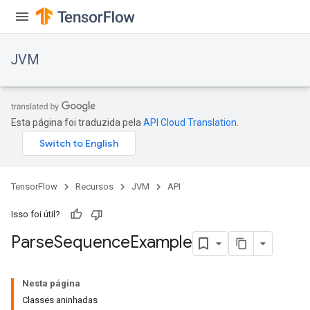
JVM
Esta página foi traduzida pela
API Cloud Translation
.
TensorFlow
Recursos
JVM
API
Isso foi útil?
Parse
Sequence
Example
ions
Nesta página
Classes aninhadas