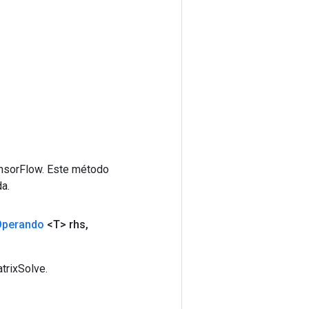
ensorFlow. Este método
a.
Operando
<T> rhs
,
trixSolve.