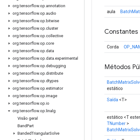
org
.
tensorflow
.
op
.
annotation
aula
BatchMatr
org
.
tensorflow
.
op
.
audio
org
.
tensorflow
.
op
.
bitwise
org
.
tensorflow
.
op
.
cluster
Constantes
org
.
tensorflow
.
op
.
collective
org
.
tensorflow
.
op
.
core
Corda
OP_NA
org
.
tensorflow
.
op
.
data
org
.
tensorflow
.
op
.
data
.
experimental
Métodos Púb
org
.
tensorflow
.
op
.
debugging
org
.
tensorflow
.
op
.
distribute
org
.
tensorflow
.
op
.
dtypes
BatchMatrixSolv
estático
org
.
tensorflow
.
op
.
estimator
org
.
tensorflow
.
op
.
image
Saída
<T>
org
.
tensorflow
.
op
.
io
org
.
tensorflow
.
op
.
linalg
estático <T est
Visão geral
TNumber
>
Band
Part
BatchMatrixSolv
Banded
Triangular
Solve