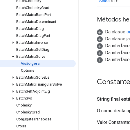
Saída
<T>
Batch
Cholesky
Batch
Cholesky
Grad
Batch
Matrix
Band
Part
Métodos he
Batch
Matrix
Determinant
Batch
Matrix
Diag
Da classe
o
Batch
Matrix
Diag
Part
Da classe ja
Batch
Matrix
Inverse
Da interfac
Batch
Matrix
Set
Diag
Da interfac
Batch
Matrix
Solve
Da interfac
Visão geral
Options
Batch
Matrix
Solve
Ls
Constant
Batch
Matrix
Triangular
Solve
Batch
Self
Adjoint
Eig
Batch
Svd
String final est
Cholesky
O nome desta op
Cholesky
Grad
Conjugate
Transpose
Valor Constante:
Cross