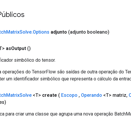
Públicos
tch
Matrix
Solve
.
Options
adjunto
(adjunto booleano)
T>
as
Output
()
ficador simbólico do tensor.
a operações do TensorFlow são saídas de outra operação do T
er um identificador simbólico que representa o cálculo da entrad
tch
Matrix
Solve
<T>
create
(
Escopo
,
Operando
<T> matriz
,
es)
ca para criar uma classe que agrupa uma nova operação BatchMa