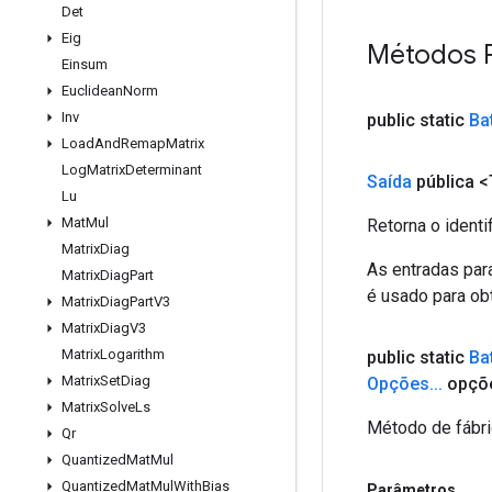
Det
Eig
Métodos 
Einsum
Euclidean
Norm
Inv
public static
Ba
Load
And
Remap
Matrix
Log
Matrix
Determinant
Saída
pública <
Lu
Mat
Mul
Retorna o identi
Matrix
Diag
As entradas par
Matrix
Diag
Part
é usado para obt
Matrix
Diag
Part
V3
Matrix
Diag
V3
Matrix
Logarithm
public static
Ba
Matrix
Set
Diag
Opções
.
.
.
opçõ
Matrix
Solve
Ls
Método de fábri
Qr
Quantized
Mat
Mul
Quantized
Mat
Mul
With
Bias
Parâmetros