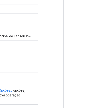
cipal do TensorFlow
Opções...
opções)
nova operação