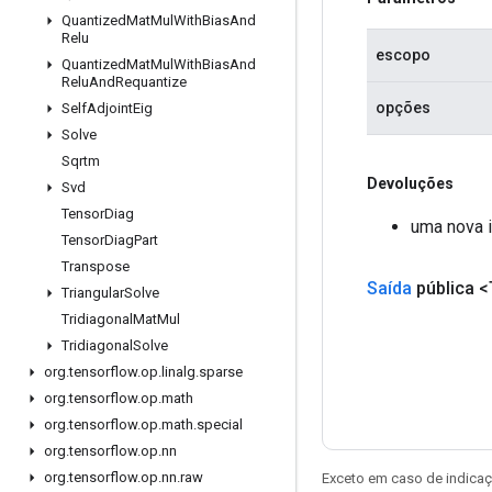
Quantized
Mat
Mul
With
Bias
And
Relu
escopo
Quantized
Mat
Mul
With
Bias
And
Relu
And
Requantize
opções
Self
Adjoint
Eig
Solve
Sqrtm
Devoluções
Svd
Tensor
Diag
uma nova i
Tensor
Diag
Part
Transpose
Saída
pública <
Triangular
Solve
Tridiagonal
Mat
Mul
Tridiagonal
Solve
org
.
tensorflow
.
op
.
linalg
.
sparse
org
.
tensorflow
.
op
.
math
org
.
tensorflow
.
op
.
math
.
special
org
.
tensorflow
.
op
.
nn
org
.
tensorflow
.
op
.
nn
.
raw
Exceto em caso de indicaç