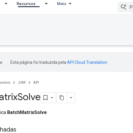
Recursos
Mais
Esta página foi traduzida pela
API Cloud Translation
.
ursos
JVM
API
trix
Solve
lica
BatchMatrixSolve
nhadas