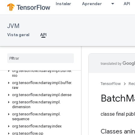
org.tensorflow.ndarray
Instalar
Aprender
API
org.tensorflow.ndarray.buffer
org.tensorflow.ndarray.buffer.layout
JVM
org.tensorflow.ndarray.impl
org.tensorflow.ndarray.impl.buffer
Vista geral
API
org.tensorflow.ndarray.impl.buffer.adapter
org
.
tensorflow
.
ndarray
.
impl
.
buffer
.
layout
org
.
tensorflow
.
ndarray
.
impl
.
buffer
.
misc
org
.
tensorflow
.
ndarray
.
impl
.
buffer
.
nio
org
.
tensorflow
.
ndarray
.
impl
.
buffer
.
TensorFlow
Rec
raw
Batch
Ma
org
.
tensorflow
.
ndarray
.
impl
.
dense
org
.
tensorflow
.
ndarray
.
impl
.
dimension
classe final púb
org
.
tensorflow
.
ndarray
.
impl
.
sequence
org
.
tensorflow
.
ndarray
.
index
Classes ani
org
.
tensorflow
.
op