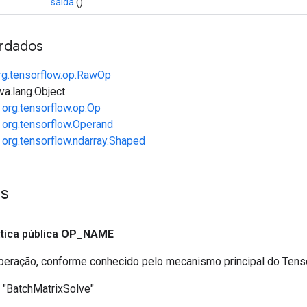
saída
()
rdados
rg.tensorflow.op.RawOp
va.lang.Object
e
org.tensorflow.op.Op
e
org.tensorflow.Operand
e
org.tensorflow.ndarray.Shaped
es
ática pública
OP
_
NAME
eração, conforme conhecido pelo mecanismo principal do Ten
"BatchMatrixSolve"