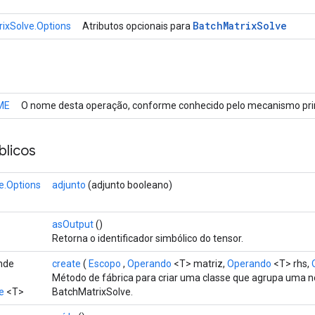
Batch
Matrix
Solve
ixSolve.Options
Atributos opcionais para
ME
O nome desta operação, conforme conhecido pelo mecanismo prin
licos
e.Options
adjunto
(adjunto booleano)
asOutput
()
Retorna o identificador simbólico do tensor.
ende
create
(
Escopo
,
Operando
<T> matriz,
Operando
<T> rhs,
Método de fábrica para criar uma classe que agrupa uma 
e
<T>
BatchMatrixSolve.