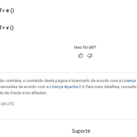
T>
e
()
T>
v
()
Isso foi útil?
ão contrária, o conteúdo desta página é licenciado de acordo com a
Licença 
icenciadas de acordo com a
Licença Apache 2.0
. Para mais detalhes, consult
a da Oracle e/ou afiliadas.
7-26 UTC.
Suporte