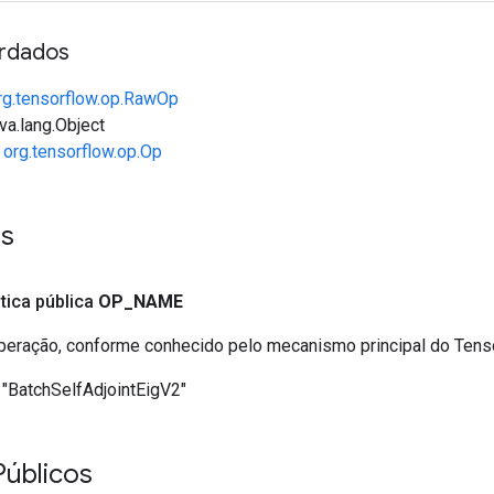
rdados
rg.tensorflow.op.RawOp
va.lang.Object
e
org.tensorflow.op.Op
es
ática pública
OP
_
NAME
eração, conforme conhecido pelo mecanismo principal do Ten
"BatchSelfAdjointEigV2"
Públicos