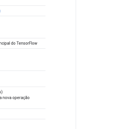
g
cipal do TensorFlow
s)
ma nova operação