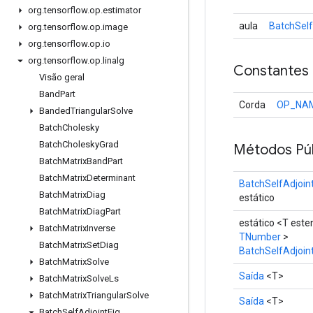
org
.
tensorflow
.
op
.
estimator
aula
BatchSelf
org
.
tensorflow
.
op
.
image
org
.
tensorflow
.
op
.
io
org
.
tensorflow
.
op
.
linalg
Constantes
Visão geral
Band
Part
Corda
OP_NA
Banded
Triangular
Solve
Batch
Cholesky
Batch
Cholesky
Grad
Métodos Púb
Batch
Matrix
Band
Part
Batch
Matrix
Determinant
BatchSelfAdjoin
Batch
Matrix
Diag
estático
Batch
Matrix
Diag
Part
estático <T est
Batch
Matrix
Inverse
TNumber
>
Batch
Matrix
Set
Diag
BatchSelfAdjoin
Batch
Matrix
Solve
Saída
<T>
Batch
Matrix
Solve
Ls
Batch
Matrix
Triangular
Solve
Saída
<T>
Batch
Self
Adjoint
Eig