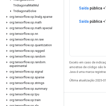
Tridiagonal
Mat
Mul
Saída
pública <
Tridiagonal
Solve
org
.
tensorflow
.
op
.
linalg
.
sparse
Saída
pública <
org
.
tensorflow
.
op
.
math
org
.
tensorflow
.
op
.
math
.
special
org
.
tensorflow
.
op
.
nn
org
.
tensorflow
.
op
.
nn
.
raw
org
.
tensorflow
.
op
.
quantization
org
.
tensorflow
.
op
.
ragged
org
.
tensorflow
.
op
.
random
org
.
tensorflow
.
op
.
random
.
Exceto em caso de indicaç
experimental
amostras de código são l
org
.
tensorflow
.
op
.
signal
Java é uma marca registrad
org
.
tensorflow
.
op
.
sparse
Última atualização 2025-0
org
.
tensorflow
.
op
.
strings
org
.
tensorflow
.
op
.
summary
org
.
tensorflow
.
op
.
tpu
org
.
tensorflow
.
op
.
train
Permanecer conectado
org
.
tensorflow
.
op
.
xla