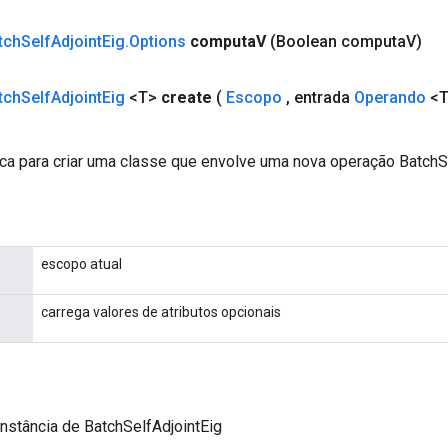
tch
Self
Adjoint
Eig
.
Options
computa
V
(Boolean computa
V)
tch
Self
Adjoint
Eig
<T>
create
(
Escopo
,
entrada
Operando
<T
ca para criar uma classe que envolve uma nova operação BatchSe
escopo atual
carrega valores de atributos opcionais
nstância de BatchSelfAdjointEig