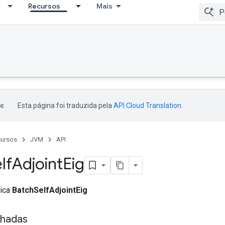
Recursos
Mais
Esta página foi traduzida pela
API Cloud Translation
.
ursos
JVM
API
lf
Adjoint
Eig
lica
BatchSelfAdjointEig
nhadas