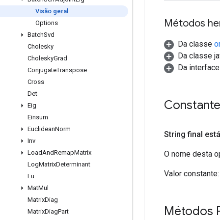
Visão geral
Métodos he
Options
Batch
Svd
Da classe
o
Cholesky
Da classe ja
Cholesky
Grad
Da interfac
Conjugate
Transpose
Cross
Det
Constant
Eig
Einsum
Euclidean
Norm
String final est
Inv
Load
And
Remap
Matrix
O nome desta op
Log
Matrix
Determinant
Valor constante:
Lu
Mat
Mul
Matrix
Diag
Métodos 
Matrix
Diag
Part