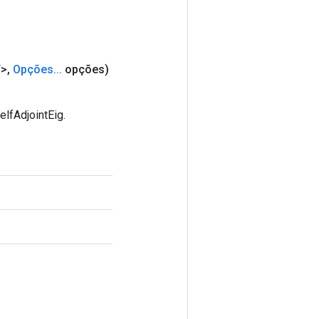
>
,
Opções
.
.
.
opções)
lfAdjointEig.