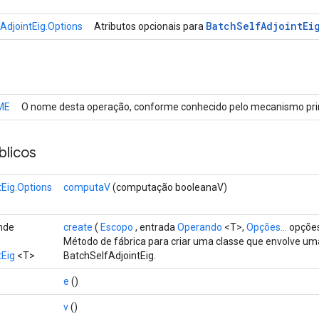
Batch
Self
Adjoint
Ei
AdjointEig.Options
Atributos opcionais para
ME
O nome desta operação, conforme conhecido pelo mecanismo prin
licos
tEig.Options
computaV
(computação booleanaV)
ende
create
(
Escopo
, entrada
Operando
<T>,
Opções...
opçõe
Método de fábrica para criar uma classe que envolve u
tEig
<T>
BatchSelfAdjointEig.
e
()
v
()