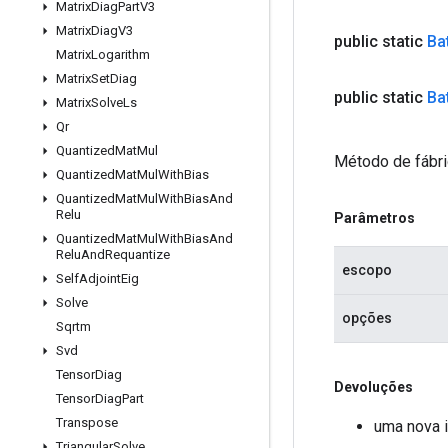
Matrix
Diag
Part
V3
Matrix
Diag
V3
public static
Ba
Matrix
Logarithm
Matrix
Set
Diag
public static
Ba
Matrix
Solve
Ls
Qr
Quantized
Mat
Mul
Método de fábri
Quantized
Mat
Mul
With
Bias
Quantized
Mat
Mul
With
Bias
And
Relu
Parâmetros
Quantized
Mat
Mul
With
Bias
And
Relu
And
Requantize
escopo
Self
Adjoint
Eig
Solve
opções
Sqrtm
Svd
Tensor
Diag
Devoluções
Tensor
Diag
Part
Transpose
uma nova i
Triangular
Solve