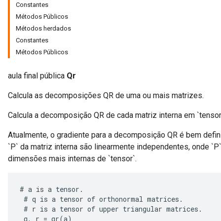
Constantes
Métodos Públicos
Métodos herdados
Constantes
Métodos Públicos
aula final pública
Qr
Calcula as decomposições QR de uma ou mais matrizes.
Calcula a decomposição QR de cada matriz interna em `tensor` tal que `te
Atualmente, o gradiente para a decomposição QR é bem defin
r
`P` da matriz interna são linearmente independentes, onde `P`
dimensões mais internas de `tensor`.
#
a
is
a
tensor
.
#
q
is
a
tensor
of
orthonormal
matrices
.
#
r
is
a
tensor
of
upper
triangular
matrices
.
q
,
r
=
qr
(
a
)