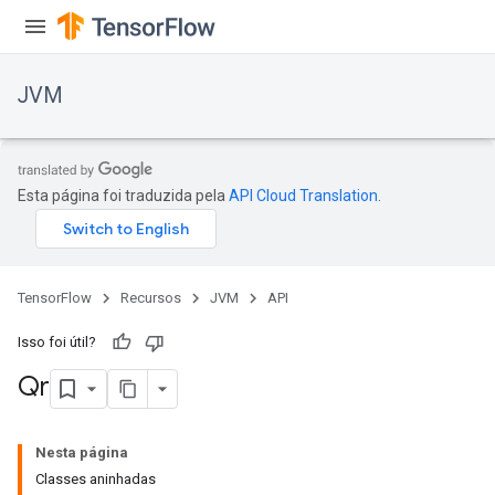
JVM
Esta página foi traduzida pela
API Cloud Translation
.
TensorFlow
Recursos
JVM
API
Isso foi útil?
Qr
ions
Nesta página
Classes aninhadas