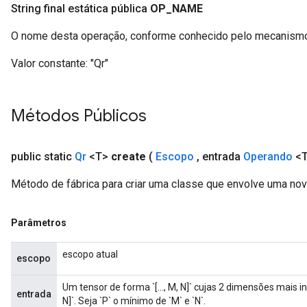
String final estática pública
OP
_
NAME
O nome desta operação, conforme conhecido pelo mecanismo
Valor constante:
"Qr"
Métodos Públicos
public static
Qr
<T>
create
(
Escopo
,
entrada
Operando
<
Método de fábrica para criar uma classe que envolve uma nov
Parâmetros
escopo atual
escopo
Um tensor de forma `[..., M, N]` cujas 2 dimensões mais
entrada
N]`. Seja `P` o mínimo de `M` e `N`.