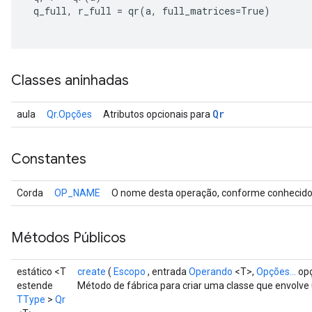
q_full
,
r_full
=
qr
(
a
,
full_matrices
=
True
)
Classes aninhadas
Qr
aula
Qr.Opções
Atributos opcionais para
Constantes
Corda
OP_NAME
O nome desta operação, conforme conhecido 
Métodos Públicos
estático <T
create
(
Escopo
, entrada
Operando
<T>,
Opções...
op
estende
Método de fábrica para criar uma classe que envolve
TType
>
Qr