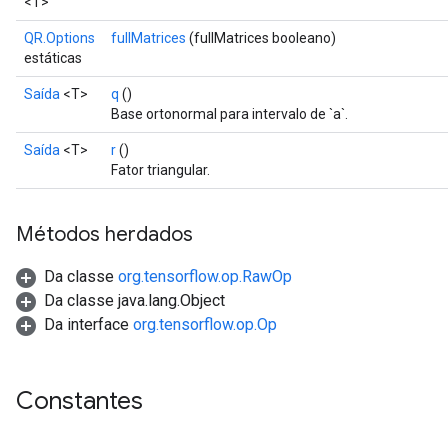
<T>
QR.Options
fullMatrices
(fullMatrices booleano)
estáticas
Saída
<T>
q
()
Base ortonormal para intervalo de `a`.
Saída
<T>
r
()
Fator triangular.
Métodos herdados
Da classe
org.tensorflow.op.RawOp
Da classe java.lang.Object
Da interface
org.tensorflow.op.Op
Constantes