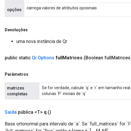
carrega valores de atributos opcionais
opções
Requantize
Devoluções
uma nova instância de Qr
public static
Qr
.
Options
full
Matrices
(Boolean full
Matrices
Parâmetros
Se for verdade, calcule `q` e `r` em tamanho real
matrizes
colunas `P` iniciais de `q`.
completas
Saída
pública <T>
q
()
Base ortonormal para intervalo de `a`. Se `full_matrices` for `Fal
`full_matrices` for `True` então a forma é `[..., M, M]`.