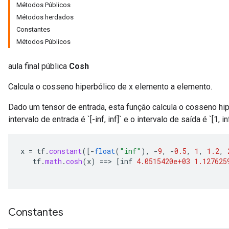
Métodos Públicos
Métodos herdados
Constantes
Métodos Públicos
aula final pública
Cosh
Calcula o cosseno hiperbólico de x elemento a elemento.
Dado um tensor de entrada, esta função calcula o cosseno hi
intervalo de entrada é `[-inf, inf]` e o intervalo de saída é `[1, inf
x
=
tf
.
constant
(
[-
float
(
"inf"
),
-
9
,
-
0.5
,
1
,
1.2
,
tf
.
math
.
cosh
(
x
)
==
>
[
inf
4.0515420e+03
1.127625
Constantes