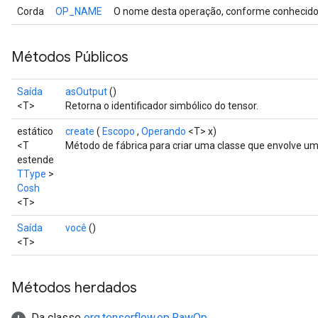
Corda
OP_NAME
O nome desta operação, conforme conhecido 
Métodos Públicos
Saída
asOutput
()
<T>
Retorna o identificador simbólico do tensor.
estático
create
(
Escopo
,
Operando
<T> x)
<T
Método de fábrica para criar uma classe que envolve u
estende
TType
>
Cosh
<T>
Saída
você
()
<T>
Métodos herdados
Da classe
org.tensorflow.op.RawOp