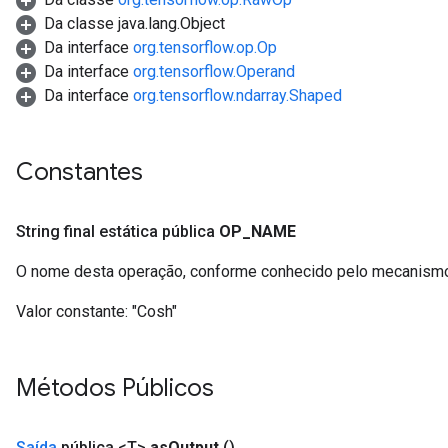
Da classe java.lang.Object
Da interface
org.tensorflow.op.Op
Da interface
org.tensorflow.Operand
Da interface
org.tensorflow.ndarray.Shaped
Constantes
String final estática pública
OP
_
NAME
O nome desta operação, conforme conhecido pelo mecanismo
Valor constante:
"Cosh"
Métodos Públicos
Saída
pública <T>
as
Output
()