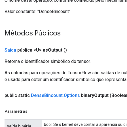
O nome desta operação, conforme conhecido pelo mecanismo
Valor constante:
"DenseBincount"
Métodos Públicos
Saída
pública <U>
as
Output
()
Retorna o identificador simbólico do tensor.
As entradas para operações do TensorFlow são saídas de ou
é usado para obter um identificador simbólico que representa 
public static
Dense
Bincount
.
Options
binary
Output
(Boolea
Parâmetros
bool; Se o kernel deve contar a aparência ou 
saída binária