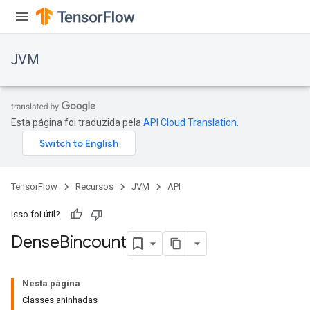
JVM
Esta página foi traduzida pela
API Cloud Translation
.
TensorFlow
Recursos
JVM
API
Isso foi útil?
Dense
Bincount
Nesta página
Classes aninhadas