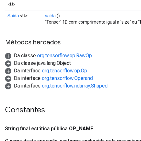
<U>
Saída
<U>
saída
()
`Tensor` 1D com comprimento igual a `size` ou `T
Métodos herdados
Da classe
org.tensorflow.op.RawOp
Da classe java.lang.Object
Da interface
org.tensorflow.op.Op
Da interface
org.tensorflow.Operand
Da interface
org.tensorflow.ndarray.Shaped
Constantes
String final estática pública
OP
_
NAME