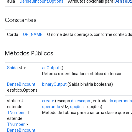
Dense
B
aula
DenseBincount.Options
Atributos opcionais para
Constantes
Corda
OP_NAME
O nome desta operação, conforme conhecido 
Métodos Públicos
Saída
<U>
asOutput
()
Retorna o identificador simbólico do tensor.
DenseBincount
binaryOutput
(Saída binária booleana)
estático.Options
static <U
create
(escopo
do escopo
, entrada
do operando
estende
operando
<U>,
opções...
opções)
TNumber
, T
Método de fábrica para criar uma classe que e
estende
TNumber
>
DenseBincount