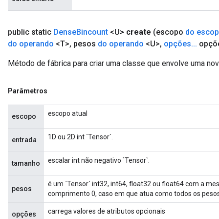
public static
Dense
Bincount
<U>
create
(escopo
do esco
do operando
<T>
,
pesos
do operando
<U>
,
opções
.
.
.
opçõ
Método de fábrica para criar uma classe que envolve uma no
Parâmetros
escopo atual
escopo
1D ou 2D int `Tensor`.
entrada
escalar int não negativo `Tensor`.
tamanho
é um `Tensor` int32, int64, float32 ou float64 com a m
pesos
comprimento 0, caso em que atua como todos os pesos 
carrega valores de atributos opcionais
opções