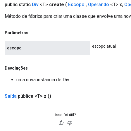
public static
Div
<T>
create
(
Escopo
,
Operando
<T> x
,
Op
Método de fábrica para criar uma classe que envolve uma nov
Parâmetros
escopo atual
escopo
Devoluções
uma nova instância de Div
Saída
pública <T>
z
()
Isso foi útil?