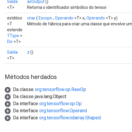
Saída
asOutput
()
<T>
Retorna o identificador simbólico do tensor.
estático
criar
(
Escopo
,
Operando
<T> x,
Operando
<T> y)
<T
Método de fábrica para criar uma classe que envolve um
estende
TType
>
Div
<T>
Saída
z
()
<T>
Métodos herdados
Da classe
org.tensorflow.op.RawOp
Da classe java.lang.Object
Da interface
org.tensorflow.op.Op
Da interface
org.tensorflow.Operand
Da interface
org.tensorflow.ndarray.Shaped