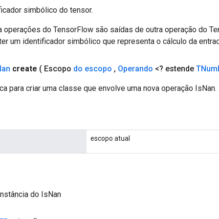
ficador simbólico do tensor.
a operações do TensorFlow são saídas de outra operação do T
er um identificador simbólico que representa o cálculo da entrad
Nan
create
( Escopo
do escopo
,
Operando
<? estende
TNum
ca para criar uma classe que envolve uma nova operação IsNan.
escopo atual
nstância do IsNan