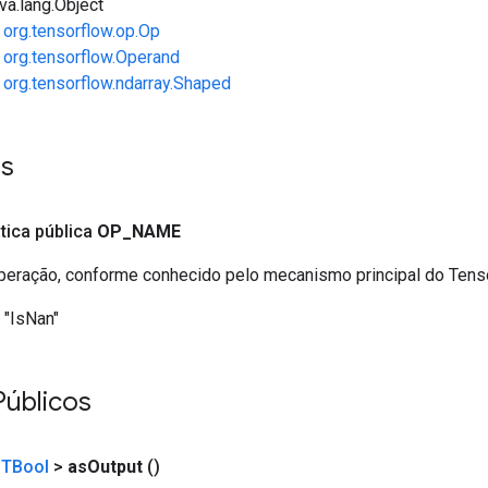
va.lang.Object
e
org.tensorflow.op.Op
e
org.tensorflow.Operand
e
org.tensorflow.ndarray.Shaped
es
ática pública
OP
_
NAME
eração, conforme conhecido pelo mecanismo principal do Ten
"IsNan"
Públicos
<
TBool
>
as
Output
()