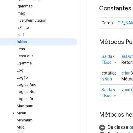
Igammac
Constantes
Imag
Invert
Permutation
Corda
OP_NA
Is
Finite
Is
Inf
Métodos Púb
Is
Nan
Less
Less
Equal
Saída
<
asOut
TBool
>
Retorn
Lgamma
Log
estático
criar
(
Log1p
IsNan
Métod
Logical
And
Saída
<
você
(
Logical
Not
TBool
>
Logical
Or
Maximum
Mean
Métodos he
Minimum
Da classe
o
Mod