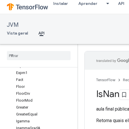
Instalar
Aprender
API
Cumsum
CumulativeLogsumexp
DenseBincount
JVM
Digamma
Div
Vista geral
API
DivNoNan
Equal
Erf
Erfc
Exp
Expm1
Fact
TensorFlow
Rec
Floor
Is
Nan
Floor
Div
Floor
Mod
Greater
aula final públic
Greater
Equal
Retorna quais e
Igamma
Igamma
Grad
A