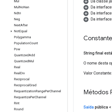
Da classe ja
Mul
Da interfac
Mul
No
Nan
Da interfac
Ndtri
Da interfac
Neg
Next
After
Not
Equal
Constant
Polygamma
Population
Count
Pow
String final est
Quantized
Add
Quantized
Mul
O nome desta op
Real
Valor Constante:
Real
Div
Reciprocal
Reciprocal
Grad
Métodos 
Requantization
Range
Per
Channel
Requantize
Per
Channel
Rint
Saída
pública 
Round