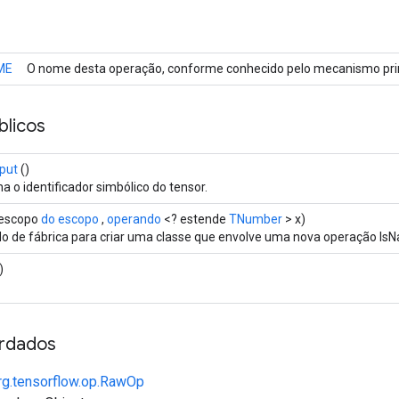
ME
O nome desta operação, conforme conhecido pelo mecanismo prin
licos
put
()
a o identificador simbólico do tensor.
escopo
do escopo
,
operando
<? estende
TNumber
> x)
o de fábrica para criar uma classe que envolve uma nova operação IsN
)
rdados
rg.tensorflow.op.RawOp