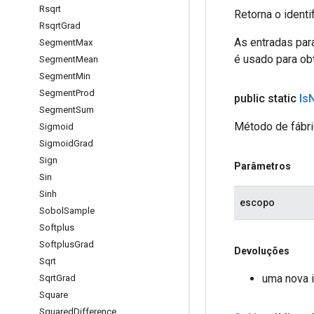
Rsqrt
Retorna o identi
Rsqrt
Grad
As entradas par
Segment
Max
é usado para obt
Segment
Mean
Segment
Min
Segment
Prod
public static
Is
Segment
Sum
Método de fábri
Sigmoid
Sigmoid
Grad
Sign
Parâmetros
Sin
Sinh
escopo
Sobol
Sample
Softplus
Softplus
Grad
Devoluções
Sqrt
uma nova i
Sqrt
Grad
Square
Squared
Difference