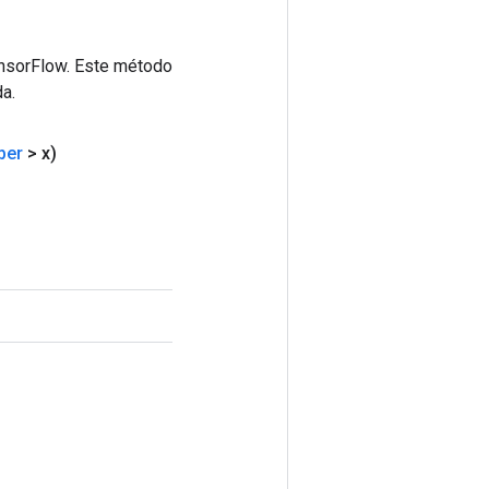
ensorFlow. Este método
a.
ber
> x)