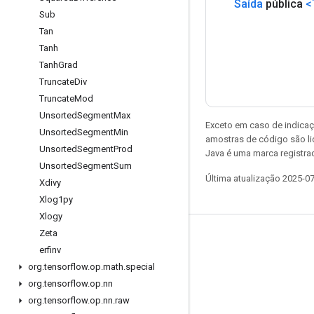
Saída
pública
<
Sub
Tan
Tanh
Tanh
Grad
Truncate
Div
Truncate
Mod
Unsorted
Segment
Max
Exceto em caso de indicaç
Unsorted
Segment
Min
amostras de código são l
Unsorted
Segment
Prod
Java é uma marca registrad
Unsorted
Segment
Sum
Última atualização 2025-0
Xdivy
Xlog1py
Xlogy
Zeta
Permanecer conectado
erfinv
Blog
org
.
tensorflow
.
op
.
math
.
special
org
.
tensorflow
.
op
.
nn
Fórum
org
.
tensorflow
.
op
.
nn
.
raw
GitHub