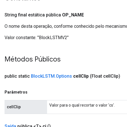
r
t
String final estática pública
OP
_
NAME
O nome desta operação, conforme conhecido pelo mecanismo
Valor constante:
"BlockLSTMV2"
Métodos Públicos
public static
Block
LSTM
.
Options
cell
Clip
(Float cell
Clip)
Parâmetros
Valor para o qual recortar o valor 'cs'.
cellClip
Saída
pública <T>
ci
()