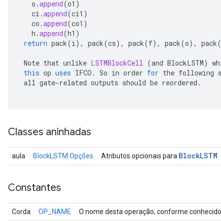
o
.
append
(
o1
)
ci
.
append
(
ci1
)
co
.
append
(
co1
)
h
.
append
(
h1
)
return
pack
(
i
),
pack
(
cs
),
pack
(
f
),
pack
(
o
),
pack
Note
that
unlike
LSTMBlockCell
(
and
BlockLSTM
)
wh
this
op
uses
IFCO
.
So
in
order
for
the
following
all
gate
-
related
outputs
should
be
reordered
.
Classes aninhadas
Block
LSTM
aula
BlockLSTM.Opções
Atributos opcionais para
Constantes
Corda
OP_NAME
O nome desta operação, conforme conhecido 