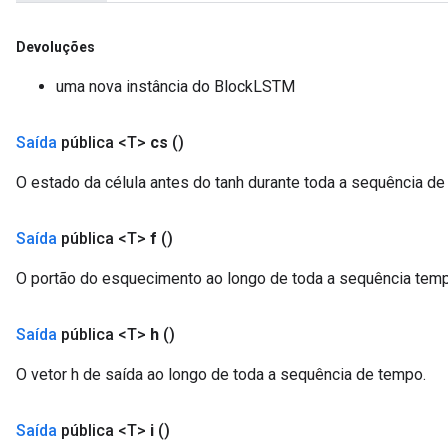
AndRelu
Devoluções
AndReluAndRequantize
uma nova instância do BlockLSTM
Saída
pública <T>
cs
()
O estado da célula antes do tanh durante toda a sequência de
Saída
pública <T>
f
()
O portão do esquecimento ao longo de toda a sequência temp
Saída
pública <T>
h
()
O vetor h de saída ao longo de toda a sequência de tempo.
Saída
pública <T>
i
()