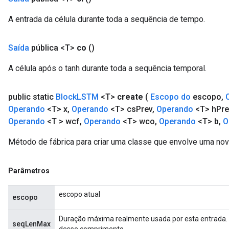
A entrada da célula durante toda a sequência de tempo.
Saída
pública <T>
co
()
A célula após o tanh durante toda a sequência temporal.
public static
Block
LSTM
<T>
create
(
Escopo do
escopo
,
Operando
<T> x
,
Operando
<T> cs
Prev
,
Operando
<T> h
Pre
Operando
<T > wcf
,
Operando
<T> wco
,
Operando
<T> b
,
O
Método de fábrica para criar uma classe que envolve uma n
Parâmetros
escopo atual
escopo
Duração máxima realmente usada por esta entrada.
seqLenMax