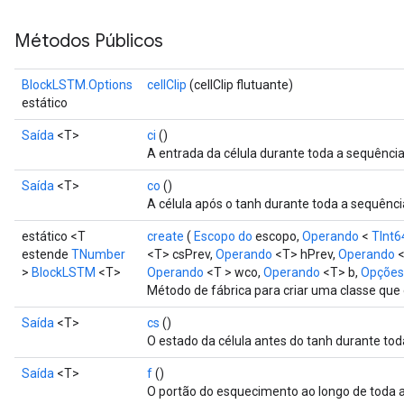
Métodos Públicos
BlockLSTM.Options
cellClip
(cellClip flutuante)
estático
Saída
<T>
ci
()
A entrada da célula durante toda a sequênci
Saída
<T>
co
()
A célula após o tanh durante toda a sequênci
estático <T
create
(
Escopo do
escopo,
Operando
<
TInt6
estende
TNumber
<T> csPrev,
Operando
<T> hPrev,
Operando
<
>
BlockLSTM
<T>
Operando
<T > wco,
Operando
<T> b,
Opções.
Método de fábrica para criar uma classe qu
Saída
<T>
cs
()
O estado da célula antes do tanh durante to
Saída
<T>
f
()
O portão do esquecimento ao longo de toda 