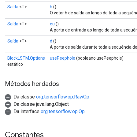
Saída
<T>
h
()
O vetor h de saída ao longo de toda a sequên
Saída
<T>
eu
()
A porta de entrada ao longo de toda a sequê
Saída
<T>
ó
()
A porta de saída durante toda a sequência d
BlockLSTM.Options
usePeephole
(booleano usePeephole)
estático
Métodos herdados
Da classe
org.tensorflow.op.RawOp
Da classe java.lang.Object
Da interface
org.tensorflow.op.Op
Constantes