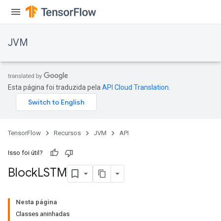
JVM
Esta página foi traduzida pela
API Cloud Translation
.
TensorFlow
Recursos
JVM
API
Isso foi útil?
Block
LSTM
ions
Nesta página
Classes aninhadas