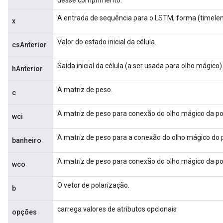
desse comprimento.
A entrada de sequência para o LSTM, forma (timelen
x
Valor do estado inicial da célula.
csAnterior
Saída inicial da célula (a ser usada para olho mágico)
hAnterior
ize
A matriz de peso.
c
A matriz de peso para conexão do olho mágico da po
wci
A matriz de peso para a conexão do olho mágico do 
banheiro
Requantize
ize
A matriz de peso para conexão do olho mágico da por
wco
AndReluAndRequantize
u
O vetor de polarização.
b
uAndRequantize
carrega valores de atributos opcionais
opções