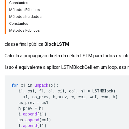
Constantes
Métodos Públicos
Métodos herdados
Constantes
Métodos Públicos
classe final pública
BlockLSTM
Calcula a propagação direta da célula LSTM para todos os int
Isso é equivalente a aplicar LSTMBlockCell em um loop, assi
r
for
x1
in
unpack
(
x
):
i1
,
cs1
,
f1
,
o1
,
ci1
,
co1
,
h1
=
LSTMBlock
(
x1
,
cs_prev
,
h_prev
,
w
,
wci
,
wcf
,
wco
,
b
)
cs_prev
=
cs1
h_prev
=
h1
i
.
append
(
i1
)
cs
.
append
(
cs1
)
f
.
append
(
f1
)