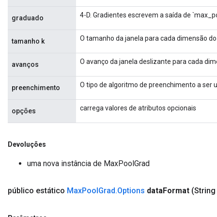
4-D. Gradientes escrevem a saída de `max_po
graduado
ize
O tamanho da janela para cada dimensão do 
tamanho k
O avanço da janela deslizante para cada dim
avanços
O tipo de algoritmo de preenchimento a ser 
preenchimento
Requantize
ize
carrega valores de atributos opcionais
opções
AndReluAndRequantize
u
uAndRequantize
Devoluções
uma nova instância de MaxPoolGrad
AndRelu
público estático
Max
Pool
Grad
.
Options
data
Format
(String
AndReluAndRequantize