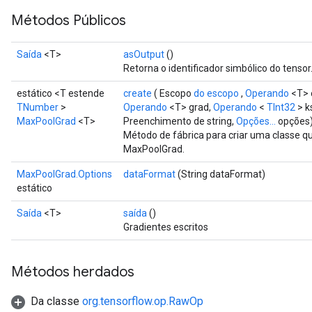
Métodos Públicos
Saída
<T>
asOutput
()
Retorna o identificador simbólico do tensor
estático <T estende
create
( Escopo
do escopo
,
Operando
<T> 
TNumber
>
Operando
<T> grad,
Operando
<
TInt32
> k
MaxPoolGrad
<T>
Preenchimento de string,
Opções...
opções
Método de fábrica para criar uma classe 
MaxPoolGrad.
MaxPoolGrad.Options
dataFormat
(String dataFormat)
estático
Saída
<T>
saída
()
r
Gradientes escritos
t
Métodos herdados
Da classe
org.tensorflow.op.RawOp