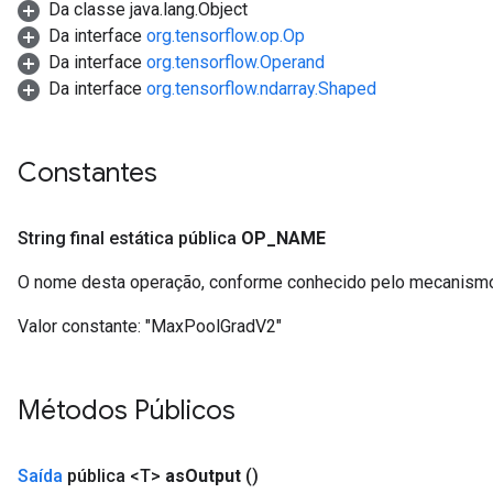
Da classe java.lang.Object
Da interface
org.tensorflow.op.Op
Da interface
org.tensorflow.Operand
Da interface
org.tensorflow.ndarray.Shaped
Constantes
String final estática pública
OP
_
NAME
O nome desta operação, conforme conhecido pelo mecanismo
Valor constante:
"MaxPoolGradV2"
Métodos Públicos
Saída
pública <T>
as
Output
()