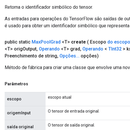
Retorna o identificador simbólico do tensor.
As entradas para operações do TensorFlow são saídas de ou
é usado para obter um identificador simbólico que representa 
public static
Max
Pool
Grad
<T>
create
( Escopo
do escop
<T> orig
Output
,
Operando
<T> grad
,
Operando
<
TInt32
> k
Preenchimento de string
,
Opções
.
.
.
opções)
Método de fábrica para criar uma classe que envolve uma n
Parâmetros
escopo atual
escopo
O tensor de entrada original.
origemInput
O tensor de saída original.
saída original