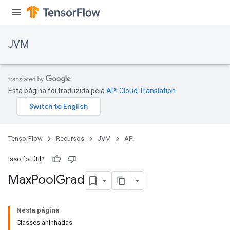
JVM
Esta página foi traduzida pela
API Cloud Translation
.
TensorFlow
Recursos
JVM
API
Isso foi útil?
Max
Pool
Grad
Nesta página
Classes aninhadas