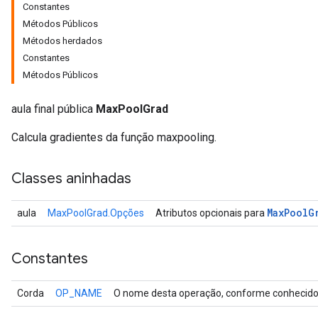
Constantes
Métodos Públicos
Métodos herdados
Constantes
Métodos Públicos
aula final pública
MaxPoolGrad
Calcula gradientes da função maxpooling.
Classes aninhadas
Max
Pool
G
aula
MaxPoolGrad.Opções
Atributos opcionais para
Constantes
Corda
OP_NAME
O nome desta operação, conforme conhecido 