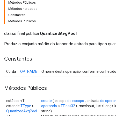
Métodos Públicos
Métodos herdados
Constantes
Métodos Públicos
classe final pública
QuantizedAvgPool
Produz o conjunto médio do tensor de entrada para tipos qua
Constantes
Corda
OP_NAME
O nome desta operação, conforme conhecido 
Métodos Públicos
r
estático <T
create
( escopo
do escopo
, entrada
do opera
t
estende
TType
>
operando
<
TFloat32
> maxInput, List<Long> k
QuantizedAvgPool
string)