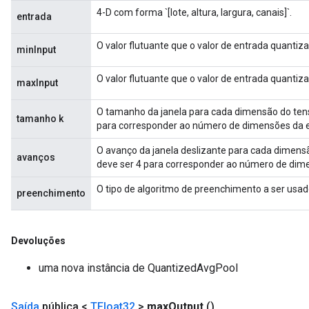
4-D com forma `[lote, altura, largura, canais]`.
entrada
O valor flutuante que o valor de entrada quantiz
minInput
ize
O valor flutuante que o valor de entrada quantiz
maxInput
O tamanho da janela para cada dimensão do ten
tamanho k
para corresponder ao número de dimensões da 
Requantize
O avanço da janela deslizante para cada dimens
ize
avanços
deve ser 4 para corresponder ao número de dim
AndReluAndRequantize
u
O tipo de algoritmo de preenchimento a ser usad
preenchimento
uAndRequantize
Devoluções
AndRelu
uma nova instância de QuantizedAvgPool
AndReluAndRequantize
Saída
pública <
TFloat32
>
max
Output
()