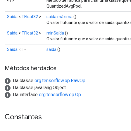
<T>
Método de fábrica para criar uma classe que
QuantizedAvgPool.
Saída
<
TFloat32
>
saída máxima
()
O valor flutuante que o valor de saída quantiz
Saída
<
TFloat32
>
minSaída
()
O valor flutuante que o valor de saída quanti
Saída
<T>
saída
()
Métodos herdados
Da classe
org.tensorflow.op.RawOp
Da classe java.lang.Object
Da interface
org.tensorflow.op.Op
Constantes