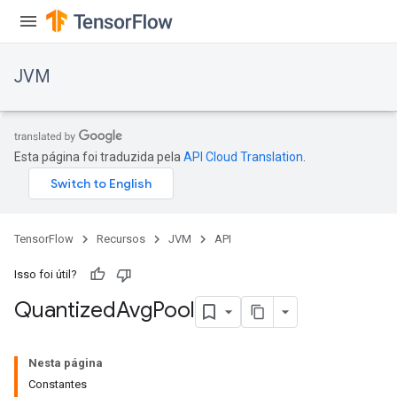
JVM
Esta página foi traduzida pela
API Cloud Translation
.
TensorFlow
Recursos
JVM
API
Isso foi útil?
Quantized
Avg
Pool
Nesta página
Constantes