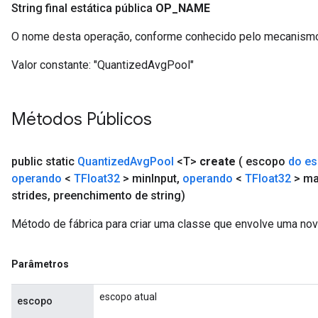
String final estática pública
OP
_
NAME
O nome desta operação, conforme conhecido pelo mecanismo
Valor constante:
"QuantizedAvgPool"
Métodos Públicos
public static
Quantized
Avg
Pool
<T>
create
( escopo
do e
operando
<
TFloat32
> min
Input
,
operando
<
TFloat32
> m
strides
,
preenchimento de string)
Método de fábrica para criar uma classe que envolve uma no
Parâmetros
escopo atual
escopo