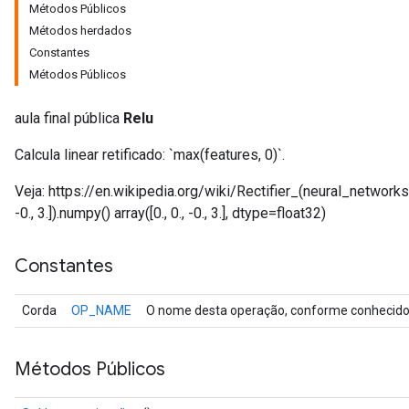
Métodos Públicos
Métodos herdados
Constantes
r
Métodos Públicos
t
aula final pública
Relu
Calcula linear retificado: `max(features, 0)`.
Veja: https://en.wikipedia.org/wiki/Rectifier_(neural_networks) 
-0., 3.]).numpy() array([0., 0., -0., 3.], dtype=float32)
Constantes
Corda
OP_NAME
O nome desta operação, conforme conhecido 
Métodos Públicos