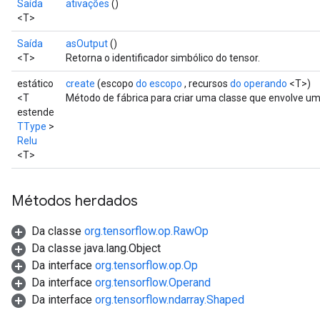
Saída
ativações
()
<T>
Saída
asOutput
()
<T>
Retorna o identificador simbólico do tensor.
estático
create
(escopo
do escopo
, recursos
do operando
<T>)
<T
Método de fábrica para criar uma classe que envolve u
estende
TType
>
Relu
<T>
Métodos herdados
Da classe
org.tensorflow.op.RawOp
Da classe java.lang.Object
Da interface
org.tensorflow.op.Op
Da interface
org.tensorflow.Operand
Da interface
org.tensorflow.ndarray.Shaped