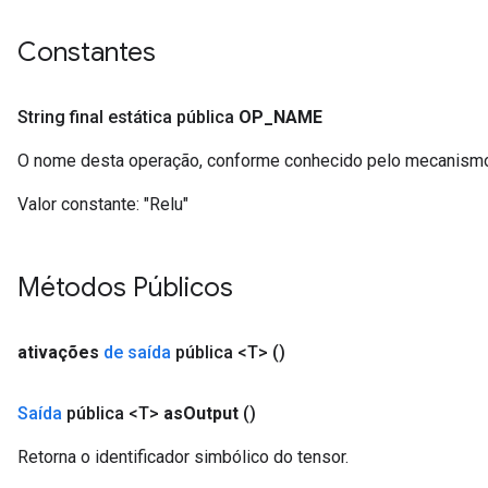
Constantes
String final estática pública
OP
_
NAME
O nome desta operação, conforme conhecido pelo mecanismo
Valor constante:
"Relu"
ize
Métodos Públicos
ativações
de saída
pública <T>
()
Requantize
ize
Saída
pública <T>
as
Output
()
AndReluAndRequantize
Retorna o identificador simbólico do tensor.
u
uAndRequantize