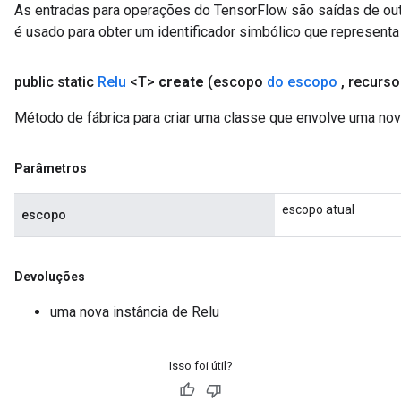
As entradas para operações do TensorFlow são saídas de ou
é usado para obter um identificador simbólico que representa 
public static
Relu
<T>
create
(escopo
do escopo
,
recurs
AndRelu
AndReluAndRequantize
Método de fábrica para criar uma classe que envolve uma nov
Parâmetros
escopo atual
escopo
Devoluções
uma nova instância de Relu
Isso foi útil?