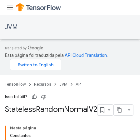
JVM
Esta página foi traduzida pela
API Cloud Translation
.
TensorFlow
Recursos
JVM
API
Isso foi útil?
Stateless
Random
Normal
V2
ions
Nesta página
Constantes