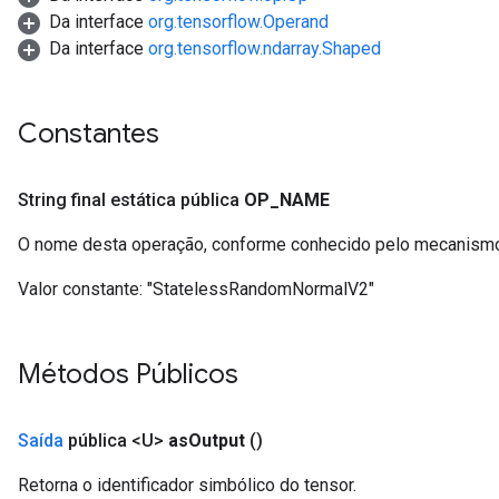
Da interface
org.tensorflow.Operand
Da interface
org.tensorflow.ndarray.Shaped
Constantes
String final estática pública
OP
_
NAME
O nome desta operação, conforme conhecido pelo mecanismo
Valor constante:
"StatelessRandomNormalV2"
Métodos Públicos
Saída
pública <U>
as
Output
()
Retorna o identificador simbólico do tensor.