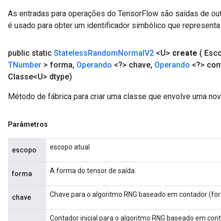
As entradas para operações do TensorFlow são saídas de ou
é usado para obter um identificador simbólico que representa 
public static
Stateless
Random
Normal
V2
<U>
create
( Esc
TNumber
> forma
,
Operando
<?> chave
,
Operando
<?> con
Classe<U> dtype)
Método de fábrica para criar uma classe que envolve uma n
Parâmetros
escopo atual
escopo
A forma do tensor de saída.
forma
Chave para o algoritmo RNG baseado em contador (for
chave
Contador inicial para o algoritmo RNG baseado em cont