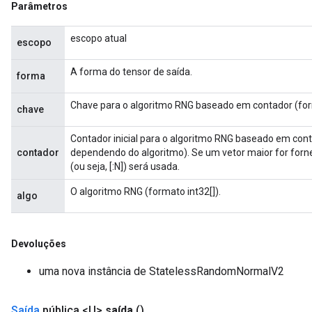
Parâmetros
escopo atual
escopo
A forma do tensor de saída.
forma
Chave para o algoritmo RNG baseado em contador (for
chave
Contador inicial para o algoritmo RNG baseado em cont
contador
dependendo do algoritmo). Se um vetor maior for forn
(ou seja, [:N]) será usada.
O algoritmo RNG (formato int32[]).
algo
Devoluções
uma nova instância de StatelessRandomNormalV2
Saída
pública <U>
saída
()