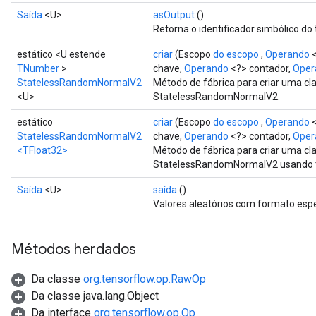
Saída
<U>
asOutput
()
Retorna o identificador simbólico do 
estático <U estende
criar
(Escopo
do escopo
,
Operando
<
TNumber
>
chave,
Operando
<?> contador,
Oper
StatelessRandomNormalV2
Método de fábrica para criar uma c
<U>
StatelessRandomNormalV2.
estático
criar
(Escopo
do escopo
,
Operando
<
StatelessRandomNormalV2
chave,
Operando
<?> contador,
Oper
<TFloat32>
Método de fábrica para criar uma c
StatelessRandomNormalV2 usando ti
Saída
<U>
saída
()
Valores aleatórios com formato espe
Métodos herdados
Da classe
org.tensorflow.op.RawOp
Da classe java.lang.Object
Da interface
org.tensorflow.op.Op