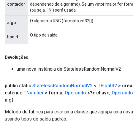
contador
dependendo do algoritmo). Se um vetor maior for forn
(ou seja, [:N]) será usada.
O algoritmo RNG (formato int32[]).
algo
O tipo de saída.
tipo d
Devoluções
uma nova instância de StatelessRandomNormalV2
public static
Stateless
Random
Normal
V2
<
TFloat32
>
crea
estende
TNumber
> forma
,
Operando
<?> chave
,
Operando
alg)
Método de fábrica para criar uma classe que agrupa uma n
usando tipos de saída padrão.