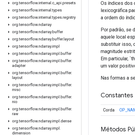
Os índices dos 
org
.
tensorflow
.
internal
.
c
_
api
.
presets
lexicográfica pa
org
.
tensorflow
.
internal
.
types
a ordem do índic
org
.
tensorflow
.
internal
.
types
.
registry
org
.
tensorflow
.
ndarray
Por padrão, se 
org
.
tensorflow
.
ndarray
.
buffer
aquele local es
org
.
tensorflow
.
ndarray
.
buffer
.
layout
substituir isso
org
.
tensorflow
.
ndarray
.
impl
magnitude estri
org
.
tensorflow
.
ndarray
.
impl
.
buffer
Em particular, `
org
.
tensorflow
.
ndarray
.
impl
.
buffer
.
um valor positiv
adapter
org
.
tensorflow
.
ndarray
.
impl
.
buffer
.
Nas formas a se
layout
org
.
tensorflow
.
ndarray
.
impl
.
buffer
.
misc
Constantes
org
.
tensorflow
.
ndarray
.
impl
.
buffer
.
nio
org
.
tensorflow
.
ndarray
.
impl
.
buffer
.
Corda
OP_NA
raw
org
.
tensorflow
.
ndarray
.
impl
.
dense
Métodos Púb
org
.
tensorflow
.
ndarray
.
impl
.
dimension