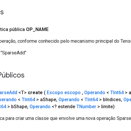
es
ática pública
OP
_
NAME
eração, conforme conhecido pelo mecanismo principal do Ten
"SparseAdd"
Públicos
arse
Add
<T>
create
(
Escopo escopo
,
Operando
<
TInt64
> 
perando
<
TInt64
> a
Shape
,
Operando
<
TInt64
> b
Indices
,
Op
t64
> b
Shape
,
Operando
<? estende
TNumber
> limite)
ca para criar uma classe que envolve uma nova operação Spars