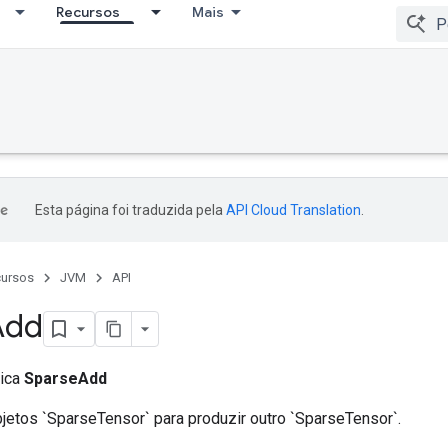
Recursos
Mais
Esta página foi traduzida pela
API Cloud Translation
.
ursos
JVM
API
Add
lica
SparseAdd
bjetos `SparseTensor` para produzir outro `SparseTensor`.