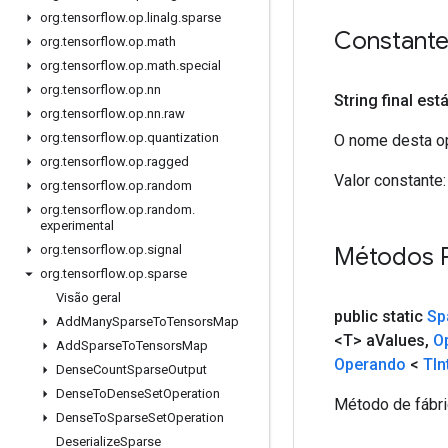
org
.
tensorflow
.
op
.
linalg
.
sparse
Constant
org
.
tensorflow
.
op
.
math
org
.
tensorflow
.
op
.
math
.
special
org
.
tensorflow
.
op
.
nn
String final est
org
.
tensorflow
.
op
.
nn
.
raw
org
.
tensorflow
.
op
.
quantization
O nome desta op
org
.
tensorflow
.
op
.
ragged
Valor constante:
org
.
tensorflow
.
op
.
random
org
.
tensorflow
.
op
.
random
.
experimental
Métodos 
org
.
tensorflow
.
op
.
signal
org
.
tensorflow
.
op
.
sparse
Visão geral
public static
Sp
Add
Many
Sparse
To
Tensors
Map
<T> a
Values
,
O
Add
Sparse
To
Tensors
Map
Operando
<
TIn
Dense
Count
Sparse
Output
Dense
To
Dense
Set
Operation
Método de fábri
Dense
To
Sparse
Set
Operation
Deserialize
Sparse