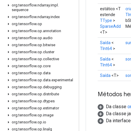
org
.
tensorflow
.
ndarray
.
impl
.
estático <T
cri
sequence
estende
TI
org
.
tensorflow
.
ndarray
.
index
TType
>
bS
org
.
tensorflow
.
op
SparseAdd
Mé
org
.
tensorflow
.
op
.
annotation
<T>
org
.
tensorflow
.
op
.
audio
Saída
<
su
org
.
tensorflow
.
op
.
bitwise
TInt64
>
org
.
tensorflow
.
op
.
cluster
Saída
<
so
org
.
tensorflow
.
op
.
collective
TInt64
>
org
.
tensorflow
.
op
.
core
org
.
tensorflow
.
op
.
data
Saída
<T>
so
org
.
tensorflow
.
op
.
data
.
experimental
org
.
tensorflow
.
op
.
debugging
Métodos he
org
.
tensorflow
.
op
.
distribute
org
.
tensorflow
.
op
.
dtypes
Da classe
o
org
.
tensorflow
.
op
.
estimator
Da classe ja
org
.
tensorflow
.
op
.
image
Da interfac
org
.
tensorflow
.
op
.
io
org
.
tensorflow
.
op
.
linalg