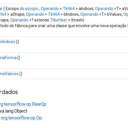
ar
( Escopo
do escopo
,
Operando
<
TInt64
> aIndices,
Operando
<T> aVa
nt64
> aShape,
Operando
<
TInt64
> bIndices,
Operando
<T> bValues,
Op
hape,
Operando
<? estende
TNumber
> thresh)
todo de fábrica para criar uma classe que envolve uma nova operação
mIndices
()
maForma
()
maValores
()
rdados
rg.tensorflow.op.RawOp
va.lang.Object
e
org.tensorflow.op.Op