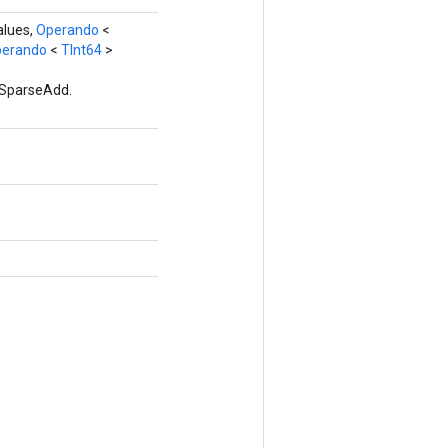
lues,
Operando
<
erando
<
TInt64
>
 SparseAdd.