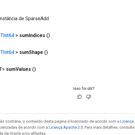
instância de SparseAdd
<
TInt64
>
sum
Indices
()
<
TInt64
>
sum
Shape
()
T>
sum
Values
()
Isso foi útil?
ão contrária, o conteúdo desta página é licenciado de acordo com a
Licença 
icenciadas de acordo com a
Licença Apache 2.0
. Para mais detalhes, consult
a da Oracle e/ou afiliadas.