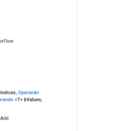
sorFlow
a
Indices
,
Operando
erando
<T> b
Values
,
eAdd.