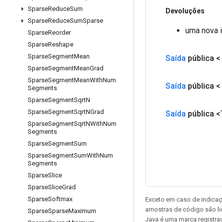
Sparse
Reduce
Sum
Devoluções
Sparse
Reduce
Sum
Sparse
uma nova 
Sparse
Reorder
Sparse
Reshape
Sparse
Segment
Mean
Saída
pública 
Sparse
Segment
Mean
Grad
Sparse
Segment
Mean
With
Num
Saída
pública 
Segments
Sparse
Segment
Sqrt
N
Sparse
Segment
Sqrt
NGrad
Saída
pública <
Sparse
Segment
Sqrt
NWith
Num
Segments
Sparse
Segment
Sum
Sparse
Segment
Sum
With
Num
Segments
Sparse
Slice
Sparse
Slice
Grad
Sparse
Softmax
Exceto em caso de indicaç
amostras de código são l
Sparse
Sparse
Maximum
Java é uma marca registrad