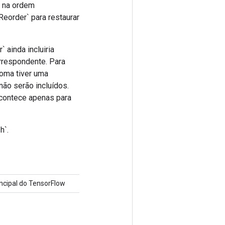
s na ordem
Reorder` para restaurar
 ainda incluiria
orrespondente. Para
soma tiver uma
não serão incluídos.
 acontece apenas para
h`.
cipal do TensorFlow