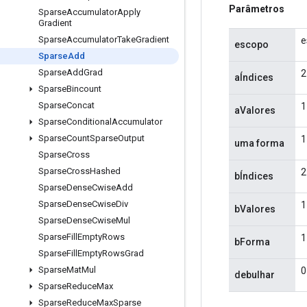
Parâmetros
Sparse
Accumulator
Apply
Gradient
Sparse
Accumulator
Take
Gradient
e
escopo
Sparse
Add
Sparse
Add
Grad
2
aÍndices
Sparse
Bincount
Sparse
Concat
1
aValores
Sparse
Conditional
Accumulator
Sparse
Count
Sparse
Output
1
uma forma
Sparse
Cross
Sparse
Cross
Hashed
2
bÍndices
Sparse
Dense
Cwise
Add
Sparse
Dense
Cwise
Div
1
bValores
Sparse
Dense
Cwise
Mul
Sparse
Fill
Empty
Rows
1
bForma
Sparse
Fill
Empty
Rows
Grad
Sparse
Mat
Mul
0
debulhar
Sparse
Reduce
Max
Sparse
Reduce
Max
Sparse