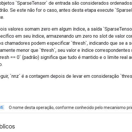
objetos `SparseTensor` de entrada são considerados ordenado
drão. Se este não for o caso, antes desta etapa execute `Sparse
e.
dois valores somam zero em algum índice, a saída `SparseTensor`
pecífico em seu índice, armazenando um zero no slot de valor c
, os chamadores podem especificar `thresh`, indicando que se a 
tamente menor que `thresh`, seu valor e índice correspondentes 
thresh == 0` (padrão) significa que tudo é mantido e o limite real
o.
guir, `nnz` é a contagem depois de levar em consideração `thres
ME
O nome desta operação, conforme conhecido pelo mecanismo prin
licos