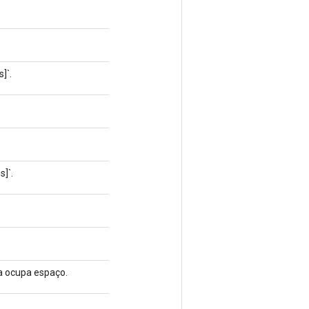
]`.
]`.
da ocupa espaço.