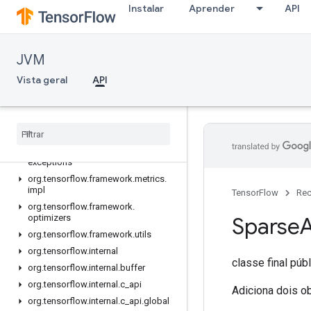
org.tensorflow.framework.activations
Instalar
Aprender
API
org.tensorflow.framework.constraints
org.tensorflow.framework.data
JVM
org.tensorflow.framework.data.impl
org.tensorflow.framework.initializers
Vista geral
API
org.tensorflow.framework.losses
org
.
tensorflow
.
framework
.
losses
.
impl
org
.
tensorflow
.
framework
.
metrics
org
.
tensorflow
.
framework
.
metrics
.
exceptions
org
.
tensorflow
.
framework
.
metrics
.
impl
TensorFlow
Rec
org
.
tensorflow
.
framework
.
optimizers
Sparse
org
.
tensorflow
.
framework
.
utils
org
.
tensorflow
.
internal
classe final púb
org
.
tensorflow
.
internal
.
buffer
org
.
tensorflow
.
internal
.
c
_
api
Adiciona dois o
org
.
tensorflow
.
internal
.
c
_
api
.
global