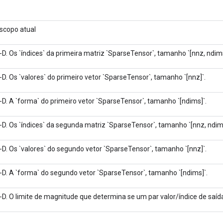
scopo atual
-D. Os `índices` da primeira matriz `SparseTensor`, tamanho `[nnz, ndims
-D. Os `valores` do primeiro vetor `SparseTensor`, tamanho `[nnz]`.
-D. A `forma` do primeiro vetor `SparseTensor`, tamanho `[ndims]`.
-D. Os `índices` da segunda matriz `SparseTensor`, tamanho `[nnz, ndims
-D. Os `valores` do segundo vetor `SparseTensor`, tamanho `[nnz]`.
-D. A `forma` do segundo vetor `SparseTensor`, tamanho `[ndims]`.
-D. O limite de magnitude que determina se um par valor/índice de saí