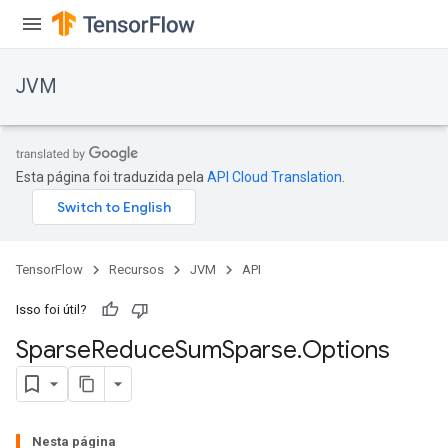
JVM
Esta página foi traduzida pela
API Cloud Translation
.
TensorFlow
Recursos
JVM
API
Isso foi útil?
Sparse
Reduce
Sum
Sparse
.
Options
Nesta página