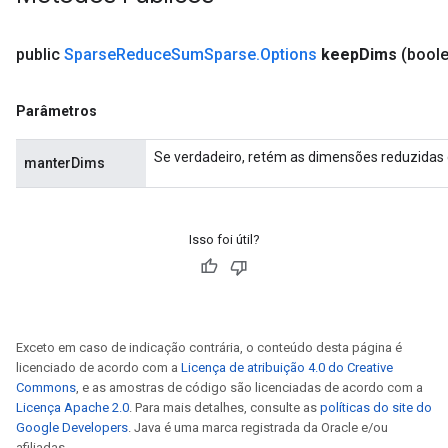
public
Sparse
Reduce
Sum
Sparse
.
Options
keep
Dims
(bool
Parâmetros
Se verdadeiro, retém as dimensões reduzida
manterDims
Isso foi útil?
Exceto em caso de indicação contrária, o conteúdo desta página é
licenciado de acordo com a
Licença de atribuição 4.0 do Creative
Commons
, e as amostras de código são licenciadas de acordo com a
Licença Apache 2.0
. Para mais detalhes, consulte as
políticas do site do
Google Developers
. Java é uma marca registrada da Oracle e/ou
afiliadas.