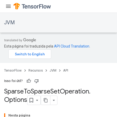
JVM
Esta página foi traduzida pela
API Cloud Translation
.
TensorFlow
Recursos
JVM
API
Isso foi útil?
Sparse
To
Sparse
Set
Operation
.
Options
Nesta página