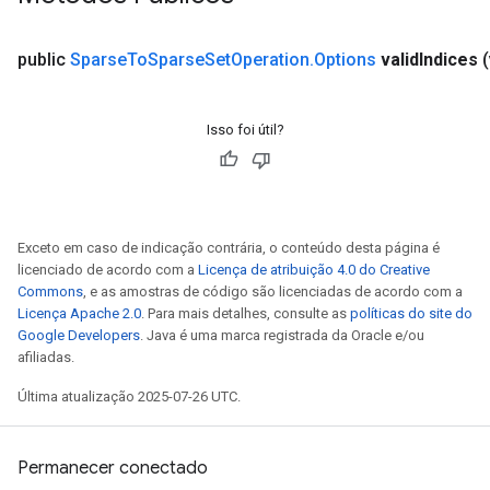
public
Sparse
To
Sparse
Set
Operation
.
Options
valid
Indices
(
Isso foi útil?
Exceto em caso de indicação contrária, o conteúdo desta página é
licenciado de acordo com a
Licença de atribuição 4.0 do Creative
Commons
, e as amostras de código são licenciadas de acordo com a
Licença Apache 2.0
. Para mais detalhes, consulte as
políticas do site do
Google Developers
. Java é uma marca registrada da Oracle e/ou
afiliadas.
Última atualização 2025-07-26 UTC.
Permanecer conectado