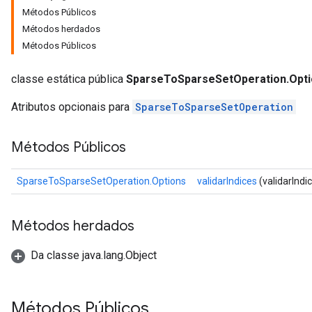
Métodos Públicos
Métodos herdados
Métodos Públicos
classe estática pública
SparseToSparseSetOperation.Opt
Atributos opcionais para
SparseToSparseSetOperation
Métodos Públicos
SparseToSparseSetOperation.Options
validarIndices
(validarIndi
Métodos herdados
Da classe java.lang.Object
Métodos Públicos