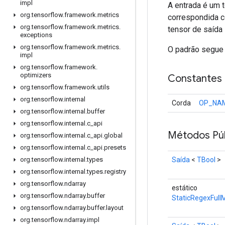
impl
A entrada é um t
org
.
tensorflow
.
framework
.
metrics
correspondida c
org
.
tensorflow
.
framework
.
metrics
.
tensor de saída
exceptions
org
.
tensorflow
.
framework
.
metrics
.
O padrão segue 
impl
org
.
tensorflow
.
framework
.
optimizers
Constantes
org
.
tensorflow
.
framework
.
utils
org
.
tensorflow
.
internal
Corda
OP_NA
org
.
tensorflow
.
internal
.
buffer
org
.
tensorflow
.
internal
.
c
_
api
Métodos Púb
org
.
tensorflow
.
internal
.
c
_
api
.
global
org
.
tensorflow
.
internal
.
c
_
api
.
presets
Saída
<
TBool
>
org
.
tensorflow
.
internal
.
types
org
.
tensorflow
.
internal
.
types
.
registry
org
.
tensorflow
.
ndarray
estático
org
.
tensorflow
.
ndarray
.
buffer
StaticRegexFull
org
.
tensorflow
.
ndarray
.
buffer
.
layout
org
.
tensorflow
.
ndarray
.
impl