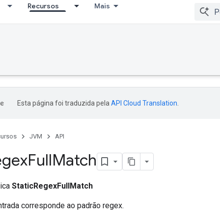
Recursos
Mais
Esta página foi traduzida pela
API Cloud Translation
.
ursos
JVM
API
egex
Full
Match
lica
StaticRegexFullMatch
entrada corresponde ao padrão regex.