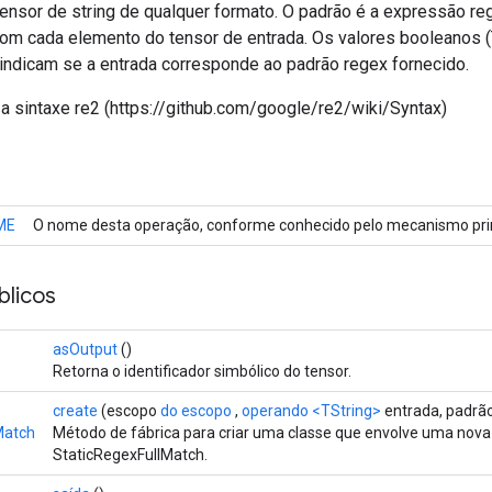
ensor de string de qualquer formato. O padrão é a expressão reg
om cada elemento do tensor de entrada. Os valores booleanos (
 indicam se a entrada corresponde ao padrão regex fornecido.
a sintaxe re2 (https://github.com/google/re2/wiki/Syntax)
ME
O nome desta operação, conforme conhecido pelo mecanismo prin
licos
asOutput
()
Retorna o identificador simbólico do tensor.
create
(escopo
do escopo
,
operando
<TString>
entrada, padrão
Match
Método de fábrica para criar uma classe que envolve uma nov
StaticRegexFullMatch.