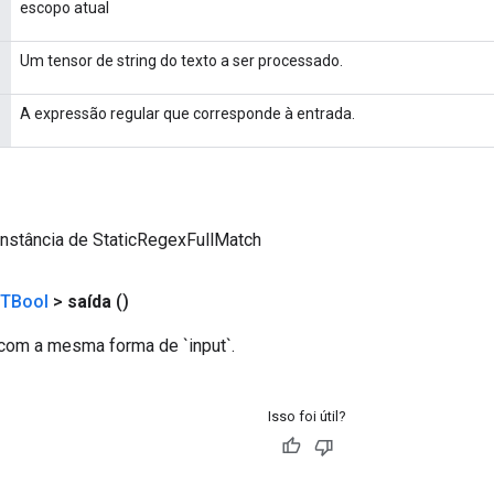
escopo atual
Um tensor de string do texto a ser processado.
A expressão regular que corresponde à entrada.
instância de StaticRegexFullMatch
TBool
>
saída
()
com a mesma forma de `input`.
Isso foi útil?