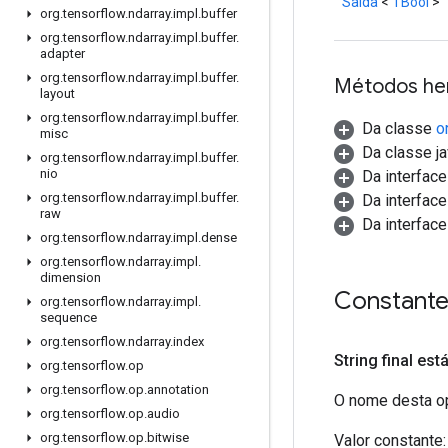
Saída
<
TBool
>
org
.
tensorflow
.
ndarray
.
impl
.
buffer
org
.
tensorflow
.
ndarray
.
impl
.
buffer
.
adapter
org
.
tensorflow
.
ndarray
.
impl
.
buffer
.
Métodos he
layout
org
.
tensorflow
.
ndarray
.
impl
.
buffer
.
Da classe
o
misc
Da classe ja
org
.
tensorflow
.
ndarray
.
impl
.
buffer
.
nio
Da interfac
org
.
tensorflow
.
ndarray
.
impl
.
buffer
.
Da interfac
raw
Da interfac
org
.
tensorflow
.
ndarray
.
impl
.
dense
org
.
tensorflow
.
ndarray
.
impl
.
dimension
Constant
org
.
tensorflow
.
ndarray
.
impl
.
sequence
org
.
tensorflow
.
ndarray
.
index
String final est
org
.
tensorflow
.
op
org
.
tensorflow
.
op
.
annotation
O nome desta op
org
.
tensorflow
.
op
.
audio
org
.
tensorflow
.
op
.
bitwise
Valor constante: