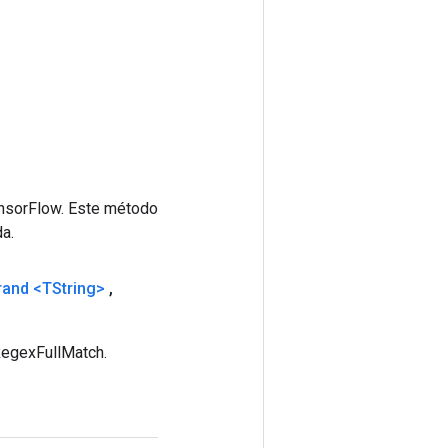
ensorFlow. Este método
a.
rand
<TString>
,
RegexFullMatch.