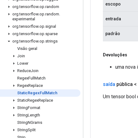
escopo
org
.
tensorflow
.
op
.
random
org
.
tensorflow
.
op
.
random
.
entrada
experimental
org
.
tensorflow
.
op
.
signal
padrão
org
.
tensorflow
.
op
.
sparse
org
.
tensorflow
.
op
.
strings
Visão geral
Devoluções
Join
Lower
uma nova 
Reduce
Join
Regex
Full
Match
saída
pública <
Regex
Replace
Static
Regex
Full
Match
Um tensor bool 
Static
Regex
Replace
String
Format
String
Length
String
NGrams
String
Split
Strip