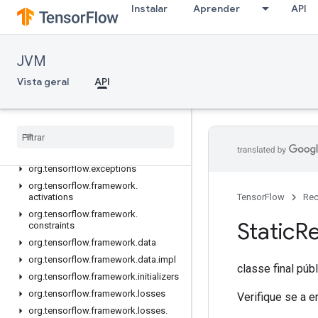
Instalar
Aprender
API
JVM
Vista geral
API
API
Visão geral
org
.
tensorflow
org
.
tensorflow
.
exceptions
org
.
tensorflow
.
framework
.
activations
TensorFlow
Rec
org
.
tensorflow
.
framework
.
Static
R
constraints
org
.
tensorflow
.
framework
.
data
org
.
tensorflow
.
framework
.
data
.
impl
classe final púb
org
.
tensorflow
.
framework
.
initializers
org
.
tensorflow
.
framework
.
losses
Verifique se a 
org
.
tensorflow
.
framework
.
losses
.