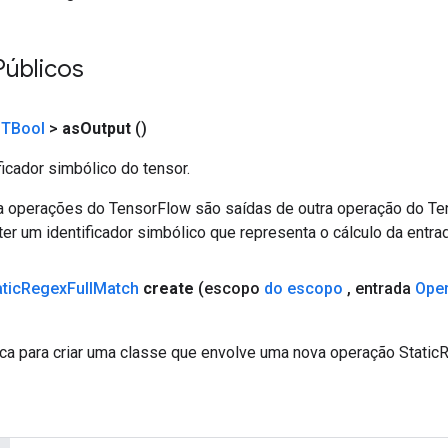
Públicos
<
TBool
>
as
Output
()
ficador simbólico do tensor.
a operações do TensorFlow são saídas de outra operação do T
er um identificador simbólico que representa o cálculo da entrad
tic
Regex
Full
Match
create
(escopo
do escopo
,
entrada
Ope
ca para criar uma classe que envolve uma nova operação Static