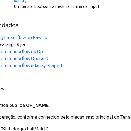
saída
()
Um tensor bool com a mesma forma de `input`.
rdados
rg.tensorflow.op.RawOp
va.lang.Object
e
org.tensorflow.op.Op
e
org.tensorflow.Operand
e
org.tensorflow.ndarray.Shaped
es
ática pública
OP
_
NAME
eração, conforme conhecido pelo mecanismo principal do Ten
"StaticRegexFullMatch"