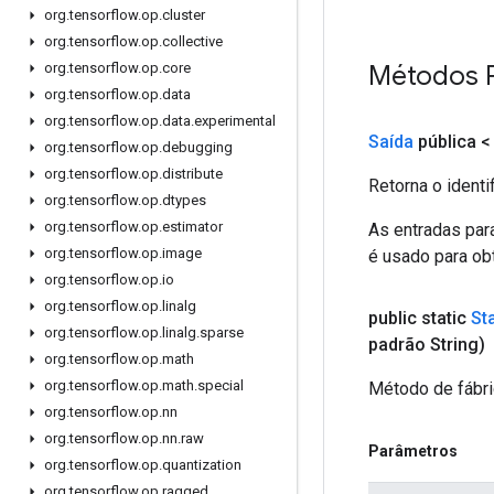
org
.
tensorflow
.
op
.
cluster
org
.
tensorflow
.
op
.
collective
Métodos 
org
.
tensorflow
.
op
.
core
org
.
tensorflow
.
op
.
data
org
.
tensorflow
.
op
.
data
.
experimental
Saída
pública 
org
.
tensorflow
.
op
.
debugging
org
.
tensorflow
.
op
.
distribute
Retorna o identi
org
.
tensorflow
.
op
.
dtypes
org
.
tensorflow
.
op
.
estimator
As entradas par
org
.
tensorflow
.
op
.
image
é usado para obt
org
.
tensorflow
.
op
.
io
org
.
tensorflow
.
op
.
linalg
public static
Sta
org
.
tensorflow
.
op
.
linalg
.
sparse
padrão String)
org
.
tensorflow
.
op
.
math
org
.
tensorflow
.
op
.
math
.
special
Método de fábri
org
.
tensorflow
.
op
.
nn
org
.
tensorflow
.
op
.
nn
.
raw
Parâmetros
org
.
tensorflow
.
op
.
quantization
org
.
tensorflow
.
op
.
ragged