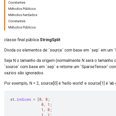
Constantes
Métodos Públicos
Métodos herdados
Constantes
Métodos Públicos
classe final pública
StringSplit
Divida os elementos de `source` com base em `sep` em um `
Seja N o tamanho da origem (normalmente N será o tamanho d
`source` com base em `sep` e retorne um `SparseTensor` con
vazios são ignorados.
r
Por exemplo, N = 2, source[0] é 'hello world' e source[1] é 'ab 
st
.
indices
=
[
0
,
0
;
0
,
1
;
1
,
0
;
1
,
1
;