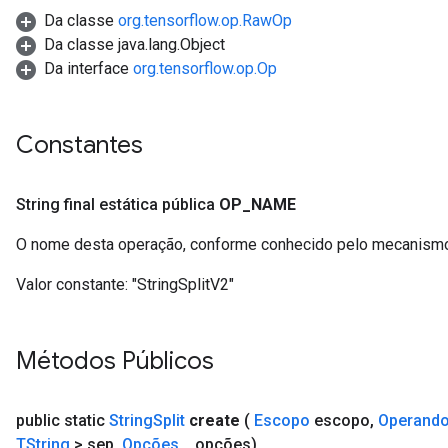
Da classe
org.tensorflow.op.RawOp
Da classe java.lang.Object
Da interface
org.tensorflow.op.Op
Constantes
String final estática pública
OP
_
NAME
O nome desta operação, conforme conhecido pelo mecanismo
Valor constante:
"StringSplitV2"
Métodos Públicos
public static
String
Split
create
(
Escopo
escopo
,
Operand
TString
> sep
,
Opções
.
.
.
opções)