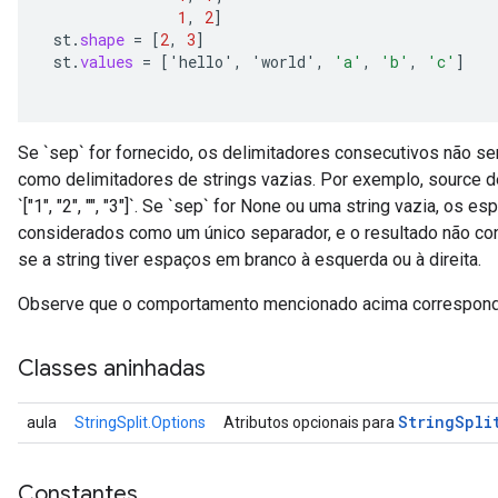
1
,
2
]
st
.
shape
=
[
2
,
3
]
st
.
values
=
[
'
hello
'
,
'
world
'
,
'a'
,
'b'
,
'c'
]
Se `sep` for fornecido, os delimitadores consecutivos não s
como delimitadores de strings vazias. Por exemplo, source de
`["1", "2", "", "3"]`. Se `sep` for None ou uma string vazia, o
considerados como um único separador, e o resultado não conte
se a string tiver espaços em branco à esquerda ou à direita.
Observe que o comportamento mencionado acima corresponde 
Classes aninhadas
String
Spli
aula
StringSplit.Options
Atributos opcionais para
Constantes