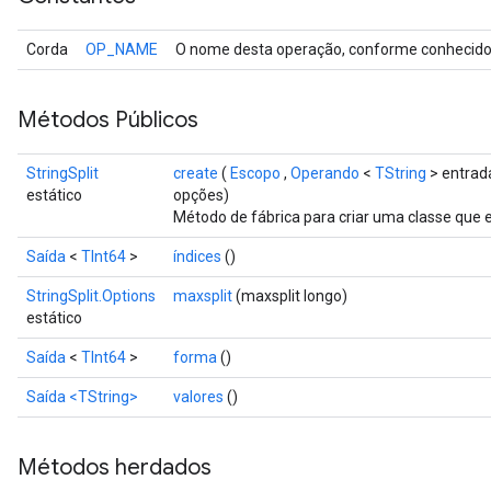
Corda
OP_NAME
O nome desta operação, conforme conhecido 
Métodos Públicos
StringSplit
create
(
Escopo
,
Operando
<
TString
> entrad
estático
opções)
Método de fábrica para criar uma classe que 
Saída
<
TInt64
>
índices
()
StringSplit.Options
maxsplit
(maxsplit longo)
estático
Saída
<
TInt64
>
forma
()
Saída
<TString>
valores
()
Métodos herdados