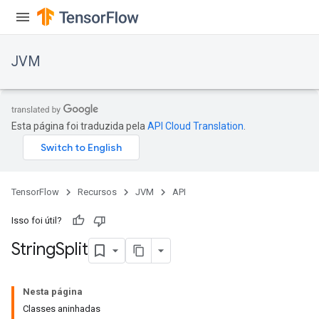
JVM
Esta página foi traduzida pela
API Cloud Translation
.
TensorFlow
Recursos
JVM
API
Isso foi útil?
String
Split
ions
Nesta página
Classes aninhadas