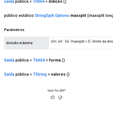
saída
pública <
TInt64
>
índices
()
público estático
String
Split
.
Options
maxsplit
(maxsplit lon
Parâmetros
Um `int`. Se `maxsplit > 0`, limite da div
divisão máxima
Saída
pública <
TInt64
>
forma
()
Saída
pública <
TString
>
valores
()
Isso foi útil?