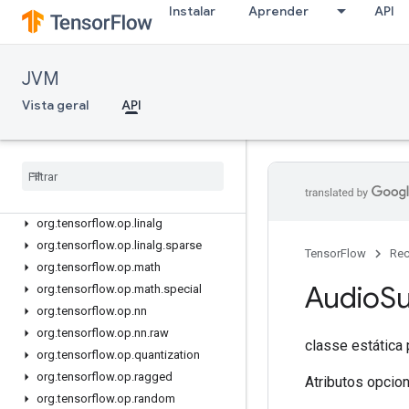
org.tensorflow.op.collective
Instalar
Aprender
API
org.tensorflow.op.core
org.tensorflow.op.data
org.tensorflow.op.data.experimental
JVM
org.tensorflow.op.debugging
Vista geral
API
org.tensorflow.op.distribute
org
.
tensorflow
.
op
.
dtypes
org
.
tensorflow
.
op
.
estimator
org
.
tensorflow
.
op
.
image
org
.
tensorflow
.
op
.
io
org
.
tensorflow
.
op
.
linalg
org
.
tensorflow
.
op
.
linalg
.
sparse
TensorFlow
Rec
org
.
tensorflow
.
op
.
math
Audio
S
org
.
tensorflow
.
op
.
math
.
special
org
.
tensorflow
.
op
.
nn
org
.
tensorflow
.
op
.
nn
.
raw
classe estática
org
.
tensorflow
.
op
.
quantization
org
.
tensorflow
.
op
.
ragged
Atributos opcio
org
.
tensorflow
.
op
.
random