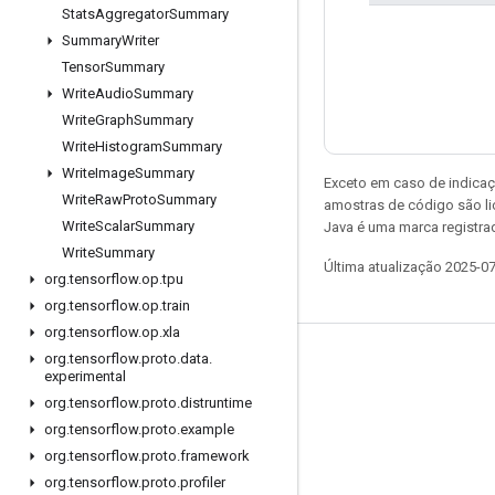
Stats
Aggregator
Summary
Summary
Writer
Tensor
Summary
Write
Audio
Summary
Write
Graph
Summary
Write
Histogram
Summary
Write
Image
Summary
Exceto em caso de indicaç
Write
Raw
Proto
Summary
amostras de código são l
Write
Scalar
Summary
Java é uma marca registrad
Write
Summary
Última atualização 2025-0
org
.
tensorflow
.
op
.
tpu
org
.
tensorflow
.
op
.
train
org
.
tensorflow
.
op
.
xla
org
.
tensorflow
.
proto
.
data
.
Permanecer conectado
experimental
Blog
org
.
tensorflow
.
proto
.
distruntime
org
.
tensorflow
.
proto
.
example
Fórum
org
.
tensorflow
.
proto
.
framework
GitHub
org
.
tensorflow
.
proto
.
profiler