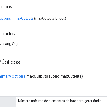
licos
ptions
maxOutputs
(maxOutputs longos)
rdados
va.lang.Object
Públicos
mmary
.
Options
max
Outputs
(Long max
Outputs)
Número máximo de elementos de lote para gerar áudio.
s