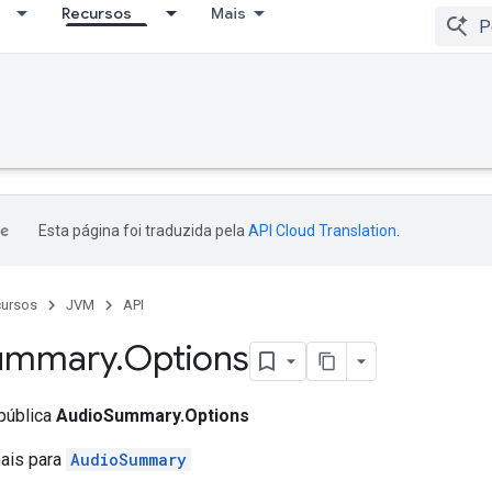
Recursos
Mais
Esta página foi traduzida pela
API Cloud Translation
.
ursos
JVM
API
ummary
.
Options
 pública
AudioSummary.Options
nais para
AudioSummary