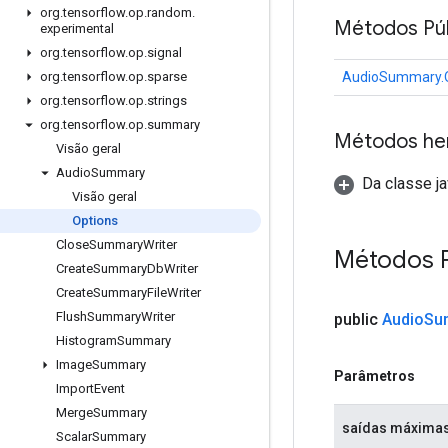
org
.
tensorflow
.
op
.
random
.
Métodos Púb
experimental
org
.
tensorflow
.
op
.
signal
AudioSummary.O
org
.
tensorflow
.
op
.
sparse
org
.
tensorflow
.
op
.
strings
org
.
tensorflow
.
op
.
summary
Métodos he
Visão geral
Audio
Summary
Da classe ja
Visão geral
Options
Close
Summary
Writer
Métodos 
Create
Summary
Db
Writer
Create
Summary
File
Writer
Flush
Summary
Writer
public
Audio
Su
Histogram
Summary
Image
Summary
Parâmetros
Import
Event
Merge
Summary
saídas máxima
Scalar
Summary