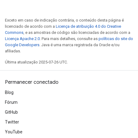
ametersGradAccumDebug
adParameters
Exceto em caso de indicação contrária, o conteúdo desta página é
radParametersGradAccumDebug
licenciado de acordo com a
Licença de atribuição 4.0 do Creative
rameters
Commons
, e as amostras de código são licenciadas de acordo com a
ParametersGradAccumDebug
Licença Apache 2.0
. Para mais detalhes, consulte as
políticas do site do
eters
Google Developers
. Java é uma marca registrada da Oracle e/ou
metersGradAccumDebug
afiliadas.
ientDescentParameters
Última atualização 2025-07-26 UTC.
dientDescentParametersGradAccumDebug
Permanecer conectado
Blog
Fórum
GitHub
Twitter
YouTube