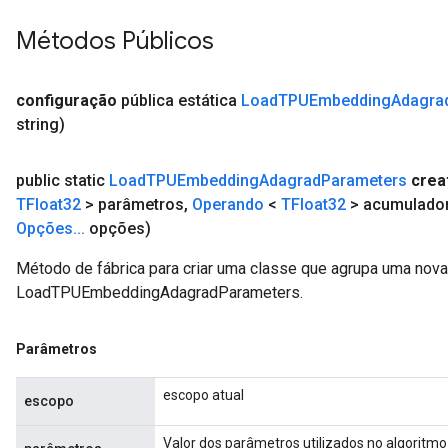
GradAccumDebug
Parameters
Métodos Públicos
ters
tersGradAccumDebug
configuração
pública estática
Load
TPUEmbedding
Adagra
arameters
string)
ParametersGradAccumDebug
meters
ametersGradAccumDebug
public static
Load
TPUEmbedding
Adagrad
Parameters
crea
rs
TFloat32
> parâmetros
,
Operando
<
TFloat32
> acumulado
ersGradAccumDebug
Opções
.
.
.
opções)
tDescentParameters
Método de fábrica para criar uma classe que agrupa uma nov
ntDescentParametersGradAccumDebug
LoadTPUEmbeddingAdagradParameters.
Parâmetros
escopo atual
escopo
Valor dos parâmetros utilizados no algoritm