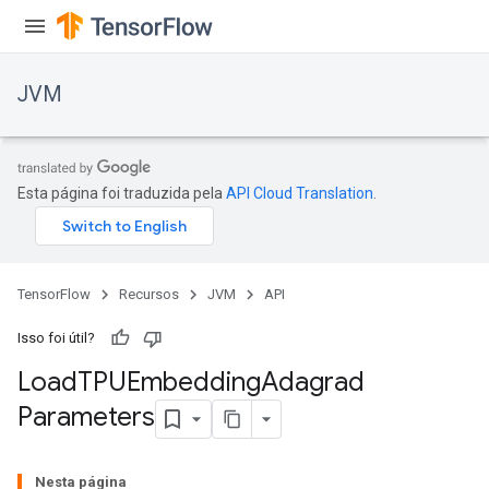
JVM
r
Esta página foi traduzida pela
API Cloud Translation
.
TensorFlow
Recursos
JVM
API
Isso foi útil?
Load
TPUEmbedding
Adagrad
Parameters
Nesta página