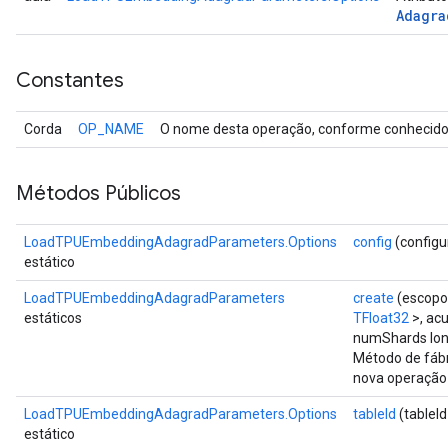
Adagra
Constantes
Corda
OP_NAME
O nome desta operação, conforme conhecido 
Métodos Públicos
LoadTPUEmbeddingAdagradParameters.Options
config
(configu
estático
LoadTPUEmbeddingAdagradParameters
create
(escop
estáticos
TFloat32
>, ac
numShards long
Método de fábr
nova operaçã
LoadTPUEmbeddingAdagradParameters.Options
tableId
(tableId
Batch
estático