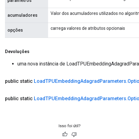
parâmetros
Valor dos acumuladores utilizados no algori
acumuladores
carrega valores de atributos opcionais
opções
Devoluções
rs
uma nova instância de LoadTPUEmbeddingAdagradPar
ersGradAccumDebug
eters
public static
Load
TPUEmbedding
Adagrad
Parameters
.
Opti
metersGradAccumDebug
ters
public static
Load
TPUEmbedding
Adagrad
Parameters
.
Opti
metersGradAccumDebug
ropParameters
s
ersGradAccumDebug
Isso foi útil?
ghtParameters
meters