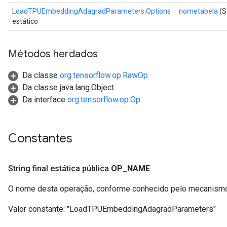
atch
LoadTPUEmbeddingAdagradParameters.Options
nometabela
(S
estático
Métodos herdados
Da classe
org.tensorflow.op.RawOp
Da classe java.lang.Object
Da interface
org.tensorflow.op.Op
sGradAccumDebug
rs
Constantes
ersGradAccumDebug
rs
String final estática pública
OP
_
NAME
O nome desta operação, conforme conhecido pelo mecanismo
ersGradAccumDebug
Parameters
Valor constante:
"LoadTPUEmbeddingAdagradParameters"