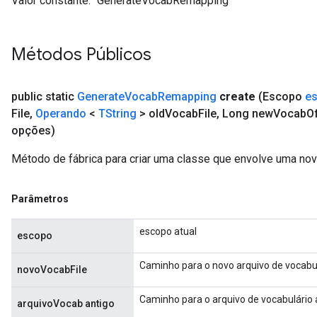
Valor constante:
"GenerateVocabRemapping"
Métodos Públicos
public static
Generate
Vocab
Remapping
create
(Escopo
e
File
,
Operando
<
TString
> old
Vocab
File
,
Long new
Vocab
O
opções)
Método de fábrica para criar uma classe que envolve uma n
Parâmetros
escopo atual
escopo
Caminho para o novo arquivo de vocabul
novoVocabFile
Caminho para o arquivo de vocabulário 
arquivoVocab antigo