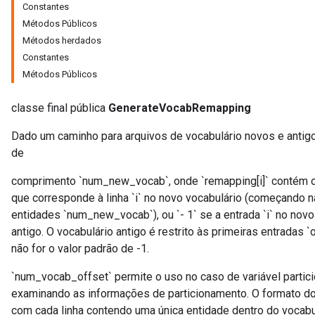
Constantes
Métodos Públicos
Métodos herdados
Constantes
Métodos Públicos
classe final pública
GenerateVocabRemapping
Dado um caminho para arquivos de vocabulário novos e anti
de
comprimento `num_new_vocab`, onde `remapping[i]` contém o 
que corresponde à linha `i` no novo vocabulário (começando n
r
entidades `num_new_vocab`), ou `- 1` se a entrada `i` no novo
antigo. O vocabulário antigo é restrito às primeiras entradas
não for o valor padrão de -1.
`num_vocab_offset` permite o uso no caso de variável partic
examinando as informações de particionamento. O formato do
com cada linha contendo uma única entidade dentro do vocabul