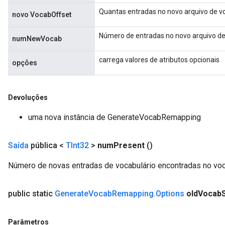
Quantas entradas no novo arquivo de vo
novo VocabOffset
Número de entradas no novo arquivo d
numNewVocab
carrega valores de atributos opcionais
opções
Devoluções
nt
uma nova instância de GenerateVocabRemapping
Saída
pública <
TInt32
>
num
Present
()
Número de novas entradas de vocabulário encontradas no voca
op
public static
Generate
Vocab
Remapping
.
Options
old
Vocab
m
Parâmetros