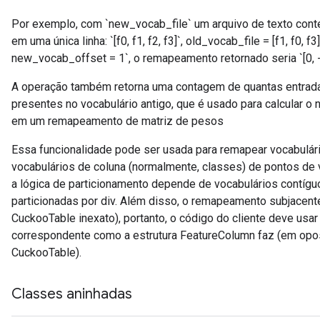
Por exemplo, com `new_vocab_file` um arquivo de texto con
em uma única linha: `[f0, f1, f2, f3]`, old_vocab_file = [f1, f0,
new_vocab_offset = 1`, o remapeamento retornado seria `[0, -1
A operação também retorna uma contagem de quantas entrad
presentes no vocabulário antigo, que é usado para calcular o 
em um remapeamento de matriz de pesos
Essa funcionalidade pode ser usada para remapear vocabulári
vocabulários de coluna (normalmente, classes) de pontos de 
a lógica de particionamento depende de vocabulários contíguo
particionadas por div. Além disso, o remapeamento subjacen
CuckooTable inexato), portanto, o código do cliente deve usar
correspondente como a estrutura FeatureColumn faz (em oposi
CuckooTable).
Classes aninhadas