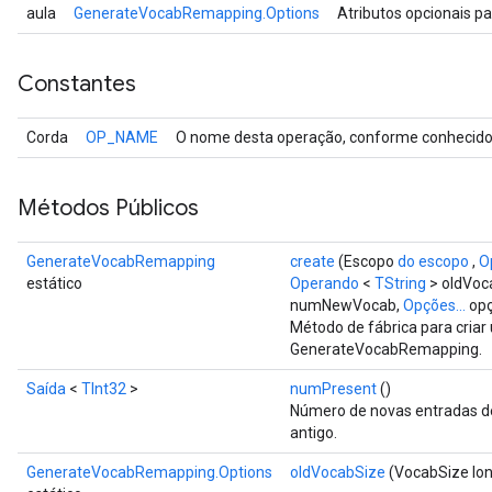
aula
GenerateVocabRemapping.Options
Atributos opcionais p
Constantes
Corda
OP_NAME
O nome desta operação, conforme conhecido 
Métodos Públicos
GenerateVocabRemapping
create
(Escopo
do escopo
,
O
estático
Operando
<
TString
> oldVoc
numNewVocab,
Opções...
opç
Método de fábrica para cria
GenerateVocabRemapping.
Saída
<
TInt32
>
numPresent
()
Número de novas entradas de
antigo.
GenerateVocabRemapping.Options
oldVocabSize
(VocabSize lon