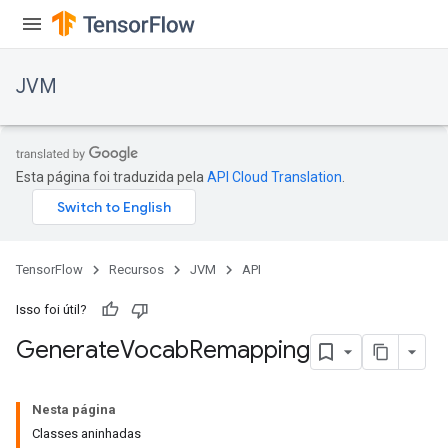
JVM
Esta página foi traduzida pela
API Cloud Translation
.
TensorFlow
Recursos
JVM
API
Isso foi útil?
Generate
Vocab
Remapping
ions
Nesta página
Classes aninhadas