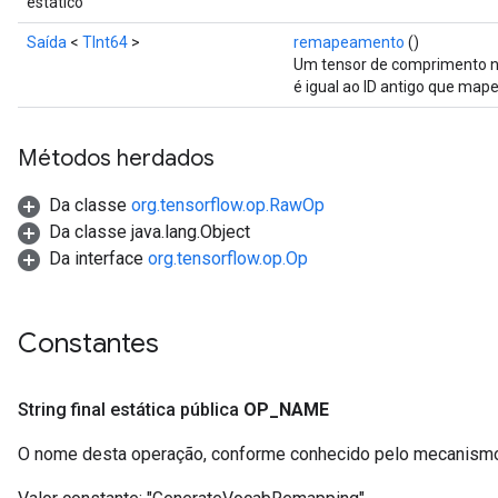
estático
Saída
<
TInt64
>
remapeamento
()
Um tensor de comprimento n
é igual ao ID antigo que mapei
Métodos herdados
Da classe
org.tensorflow.op.RawOp
Da classe java.lang.Object
Da interface
org.tensorflow.op.Op
Constantes
String final estática pública
OP
_
NAME
O nome desta operação, conforme conhecido pelo mecanismo