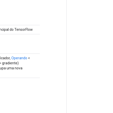
cipal do TensorFlow
ficador,
Operando
<
> gradiente)
grupa uma nova