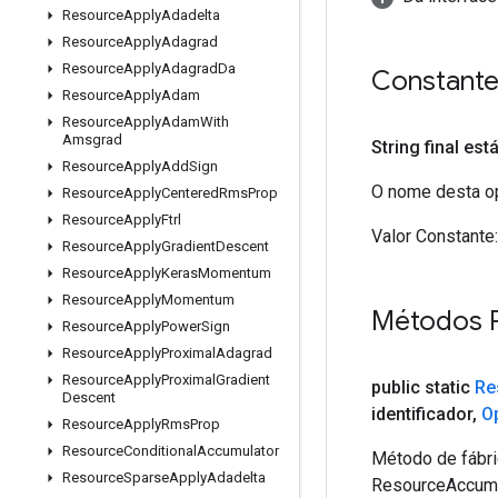
Resource
Apply
Adadelta
Resource
Apply
Adagrad
Resource
Apply
Adagrad
Da
Constant
Resource
Apply
Adam
Resource
Apply
Adam
With
Amsgrad
String final est
Resource
Apply
Add
Sign
O nome desta op
Resource
Apply
Centered
Rms
Prop
Resource
Apply
Ftrl
Valor Constante:
Resource
Apply
Gradient
Descent
Resource
Apply
Keras
Momentum
Resource
Apply
Momentum
Métodos 
Resource
Apply
Power
Sign
Resource
Apply
Proximal
Adagrad
Resource
Apply
Proximal
Gradient
public static
Re
Descent
identificador
,
O
Resource
Apply
Rms
Prop
Resource
Conditional
Accumulator
Método de fábri
Resource
Sparse
Apply
Adadelta
ResourceAccumu