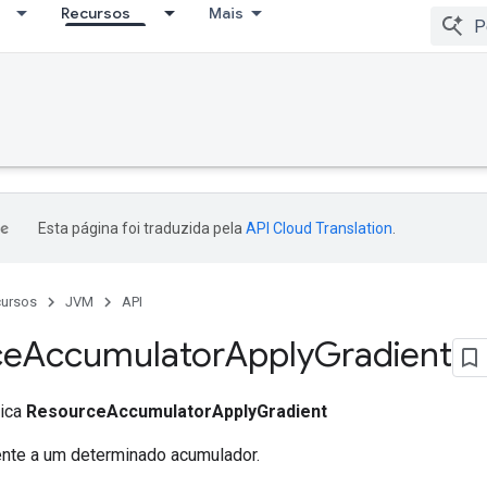
Recursos
Mais
Esta página foi traduzida pela
API Cloud Translation
.
ursos
JVM
API
ce
Accumulator
Apply
Gradient
lica
ResourceAccumulatorApplyGradient
ente a um determinado acumulador.