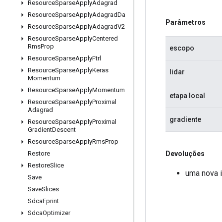
Resource
Sparse
Apply
Adagrad
Resource
Sparse
Apply
Adagrad
Da
Parâmetros
Resource
Sparse
Apply
Adagrad
V2
Resource
Sparse
Apply
Centered
Rms
Prop
escopo
Resource
Sparse
Apply
Ftrl
Resource
Sparse
Apply
Keras
lidar
Momentum
Resource
Sparse
Apply
Momentum
etapa local
Resource
Sparse
Apply
Proximal
Adagrad
gradiente
Resource
Sparse
Apply
Proximal
Gradient
Descent
Resource
Sparse
Apply
Rms
Prop
Devoluções
Restore
Restore
Slice
uma nova 
Save
Save
Slices
Sdca
Fprint
Sdca
Optimizer