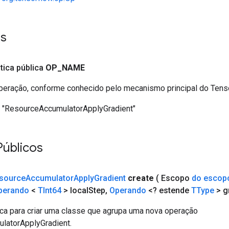
es
ática pública
OP
_
NAME
eração, conforme conhecido pelo mecanismo principal do Ten
"ResourceAccumulatorApplyGradient"
Públicos
source
Accumulator
Apply
Gradient
create
( Escopo
do escop
perando
<
TInt64
> local
Step
,
Operando
<? estende
TType
> g
ca para criar uma classe que agrupa uma nova operação
latorApplyGradient.