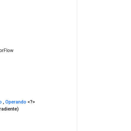
sorFlow
o
,
Operando
<?>
radiente)