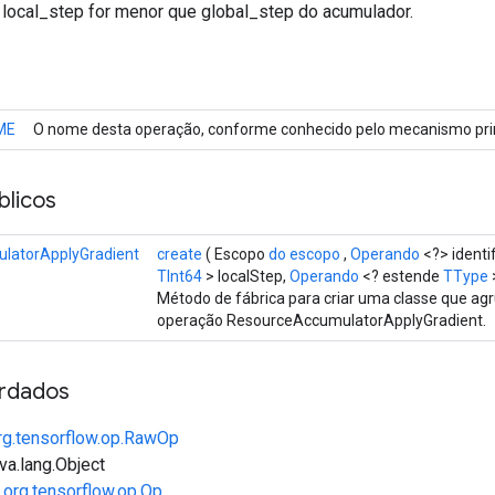
 local_step for menor que global_step do acumulador.
ME
O nome desta operação, conforme conhecido pelo mecanismo prin
licos
latorApplyGradient
create
( Escopo
do escopo
,
Operando
<?> identi
TInt64
> localStep,
Operando
<? estende
TType
Método de fábrica para criar uma classe que a
operação ResourceAccumulatorApplyGradient.
rdados
rg.tensorflow.op.RawOp
va.lang.Object
e
org.tensorflow.op.Op