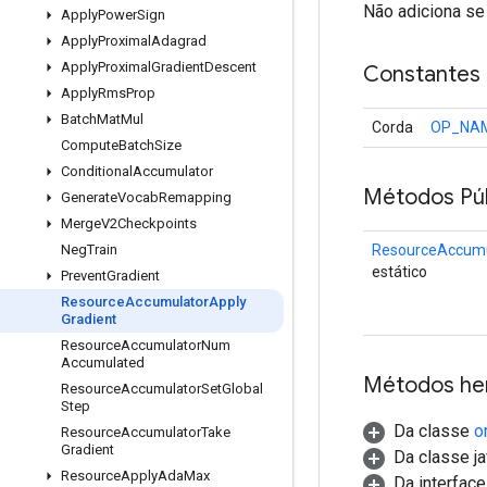
Não adiciona se
Apply
Power
Sign
Apply
Proximal
Adagrad
Apply
Proximal
Gradient
Descent
Constantes
Apply
Rms
Prop
Batch
Mat
Mul
Corda
OP_NA
Compute
Batch
Size
Conditional
Accumulator
Métodos Púb
Generate
Vocab
Remapping
Merge
V2Checkpoints
ResourceAccumu
Neg
Train
estático
Prevent
Gradient
Resource
Accumulator
Apply
Gradient
Resource
Accumulator
Num
Accumulated
Métodos he
Resource
Accumulator
Set
Global
Step
Da classe
o
Resource
Accumulator
Take
Gradient
Da classe ja
Resource
Apply
Ada
Max
Da interfac