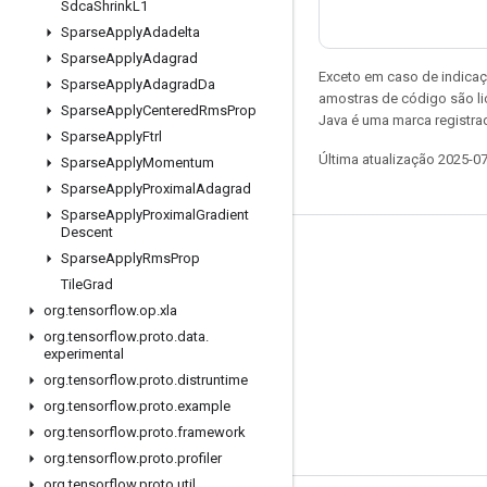
Sdca
Shrink
L1
Sparse
Apply
Adadelta
Sparse
Apply
Adagrad
Exceto em caso de indicaç
Sparse
Apply
Adagrad
Da
amostras de código são l
Sparse
Apply
Centered
Rms
Prop
Java é uma marca registrad
Sparse
Apply
Ftrl
Última atualização 2025-0
Sparse
Apply
Momentum
Sparse
Apply
Proximal
Adagrad
Sparse
Apply
Proximal
Gradient
Descent
Permanecer conectado
Sparse
Apply
Rms
Prop
Tile
Grad
Blog
org
.
tensorflow
.
op
.
xla
Fórum
org
.
tensorflow
.
proto
.
data
.
experimental
GitHub
org
.
tensorflow
.
proto
.
distruntime
Twitter
org
.
tensorflow
.
proto
.
example
YouTube
org
.
tensorflow
.
proto
.
framework
org
.
tensorflow
.
proto
.
profiler
org
.
tensorflow
.
proto
.
util