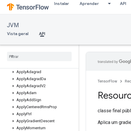
org.tensorflow.op.summary
Instalar
Aprender
API
org.tensorflow.op.tpu
org.tensorflow.op.train
Visão geral
JVM
AccumulatorApplyGradient
Vista geral
API
AccumulatorNumAccumulated
Accumulator
Set
Global
Step
Accumulator
Take
Gradient
Apply
Ada
Max
Apply
Adadelta
Apply
Adagrad
Apply
Adagrad
Da
TensorFlow
Rec
Apply
Adagrad
V2
Resour
Apply
Adam
Apply
Add
Sign
Apply
Centered
Rms
Prop
classe final púb
Apply
Ftrl
Apply
Gradient
Descent
Aplica um gradi
Apply
Momentum