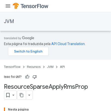
JVM
ions
Esta página foi traduzida pela
API Cloud Translation
.
TensorFlow
Recursos
JVM
API
Isso foi útil?
Resource
Sparse
Apply
Rms
Prop
Nesta página