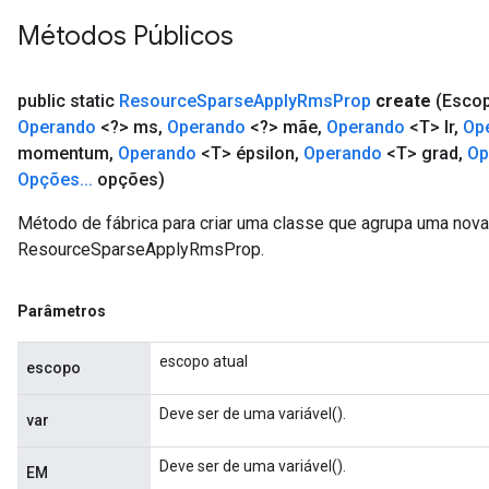
Métodos Públicos
public static
Resource
Sparse
Apply
Rms
Prop
create
(Esco
Operando
<?> ms
,
Operando
<?> mãe
,
Operando
<T> lr
,
Op
momentum
,
Operando
<T> épsilon
,
Operando
<T> grad
,
Op
Opções
.
.
.
opções)
Método de fábrica para criar uma classe que agrupa uma nov
ResourceSparseApplyRmsProp.
Parâmetros
escopo atual
escopo
Deve ser de uma variável().
var
Deve ser de uma variável().
EM