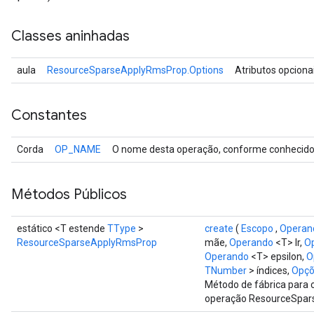
Classes aninhadas
aula
ResourceSparseApplyRmsProp.Options
Atributos opciona
Constantes
Corda
OP_NAME
O nome desta operação, conforme conhecido 
Métodos Públicos
estático <T estende
TType
>
create
(
Escopo
,
Operan
ResourceSparseApplyRmsProp
mãe,
Operando
<T> lr,
O
Operando
<T> epsilon,
O
TNumber
> índices,
Opçõe
Método de fábrica para 
operação ResourceSpar