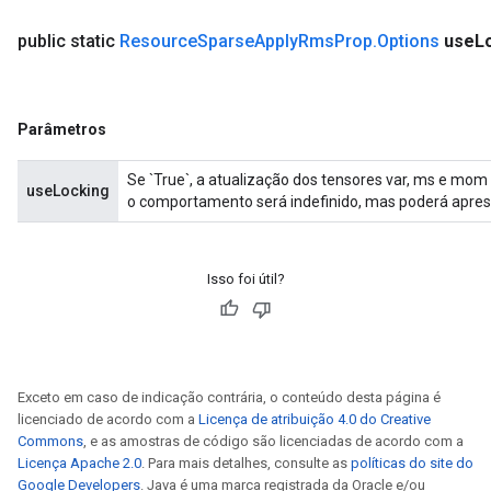
public static
Resource
Sparse
Apply
Rms
Prop
.
Options
use
L
Parâmetros
op
Se `True`, a atualização dos tensores var, ms e mom 
m
useLocking
o comportamento será indefinido, mas poderá apre
d
tDescent
Isso foi útil?
Exceto em caso de indicação contrária, o conteúdo desta página é
licenciado de acordo com a
Licença de atribuição 4.0 do Creative
Commons
, e as amostras de código são licenciadas de acordo com a
Licença Apache 2.0
. Para mais detalhes, consulte as
políticas do site do
Google Developers
. Java é uma marca registrada da Oracle e/ou