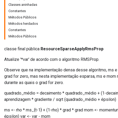
Classes aninhadas
Constantes
Métodos Públicos
Métodos herdados
r
Constantes
Métodos Públicos
classe final pública
ResourceSparseApplyRmsProp
Atualize '*var' de acordo com o algoritmo RMSProp.
Observe que na implementação densa desse algoritmo, ms 
grad for zero, mas nesta implementação esparsa, ms e mom 
durante as quais o grad for zero.
quadrado_médio = decaimento * quadrado_médio + (1-decaimen
aprendizagem * gradiente / sqrt (quadrado_médio + épsilon)
ms <- rho * ms_{t-1} + (1-rho) * grad * grad mom <- momentum
épsilon) var <- var - mom