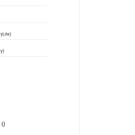
yLite)
ry)
r
()