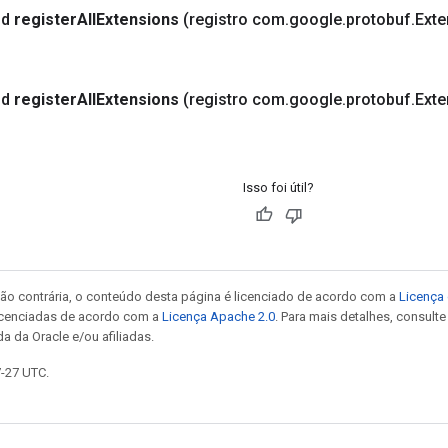
id
register
All
Extensions
(registro com
.
google
.
protobuf
.
Exte
id
register
All
Extensions
(registro com
.
google
.
protobuf
.
Exte
Isso foi útil?
ão contrária, o conteúdo desta página é licenciado de acordo com a
Licença 
icenciadas de acordo com a
Licença Apache 2.0
. Para mais detalhes, consult
a da Oracle e/ou afiliadas.
7-27 UTC.