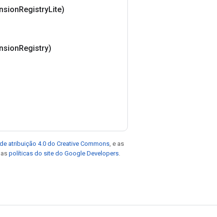
nsion
Registry
Lite)
nsion
Registry)
de atribuição 4.0 do Creative Commons
, e as
e as
políticas do site do Google Developers
.