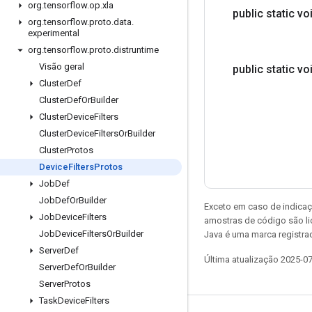
org
.
tensorflow
.
op
.
xla
public static vo
org
.
tensorflow
.
proto
.
data
.
experimental
org
.
tensorflow
.
proto
.
distruntime
Visão geral
public static vo
Cluster
Def
Cluster
Def
Or
Builder
Cluster
Device
Filters
Cluster
Device
Filters
Or
Builder
Cluster
Protos
Device
Filters
Protos
Job
Def
Job
Def
Or
Builder
Exceto em caso de indicaç
Job
Device
Filters
amostras de código são l
Job
Device
Filters
Or
Builder
Java é uma marca registrad
Server
Def
Última atualização 2025-0
Server
Def
Or
Builder
Server
Protos
Task
Device
Filters