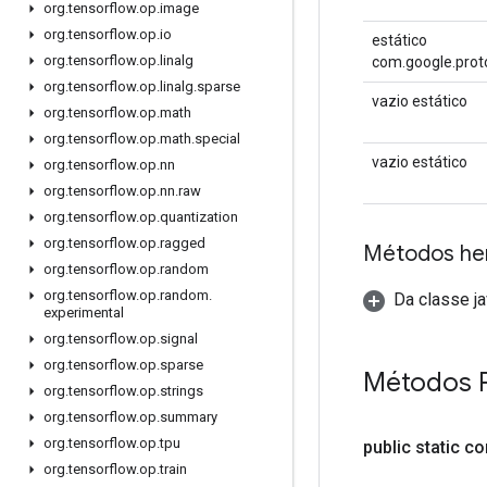
org
.
tensorflow
.
op
.
image
org
.
tensorflow
.
op
.
io
estático
org
.
tensorflow
.
op
.
linalg
com.google.proto
org
.
tensorflow
.
op
.
linalg
.
sparse
vazio estático
org
.
tensorflow
.
op
.
math
org
.
tensorflow
.
op
.
math
.
special
vazio estático
org
.
tensorflow
.
op
.
nn
org
.
tensorflow
.
op
.
nn
.
raw
org
.
tensorflow
.
op
.
quantization
org
.
tensorflow
.
op
.
ragged
Métodos he
org
.
tensorflow
.
op
.
random
org
.
tensorflow
.
op
.
random
.
Da classe ja
experimental
org
.
tensorflow
.
op
.
signal
org
.
tensorflow
.
op
.
sparse
Métodos 
org
.
tensorflow
.
op
.
strings
org
.
tensorflow
.
op
.
summary
org
.
tensorflow
.
op
.
tpu
public static c
org
.
tensorflow
.
op
.
train