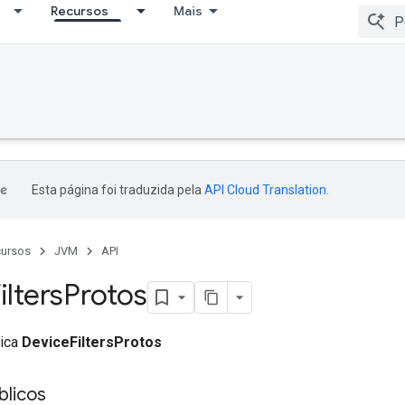
Recursos
Mais
Esta página foi traduzida pela
API Cloud Translation
.
ursos
JVM
API
ilters
Protos
lica
DeviceFiltersProtos
licos