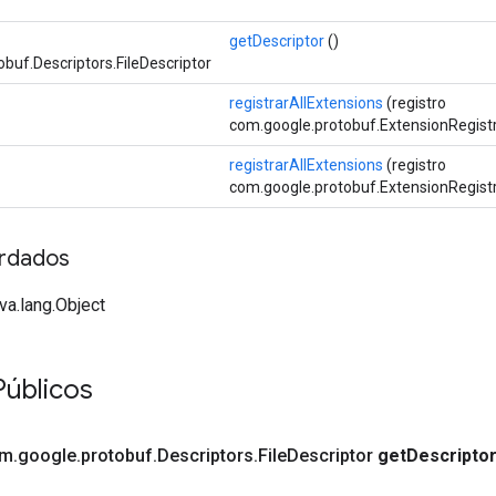
getDescriptor
()
buf.Descriptors.FileDescriptor
registrarAllExtensions
(registro
com.google.protobuf.ExtensionRegistr
registrarAllExtensions
(registro
com.google.protobuf.ExtensionRegist
rdados
va.lang.Object
Públicos
om
.
google
.
protobuf
.
Descriptors
.
File
Descriptor
get
Descripto