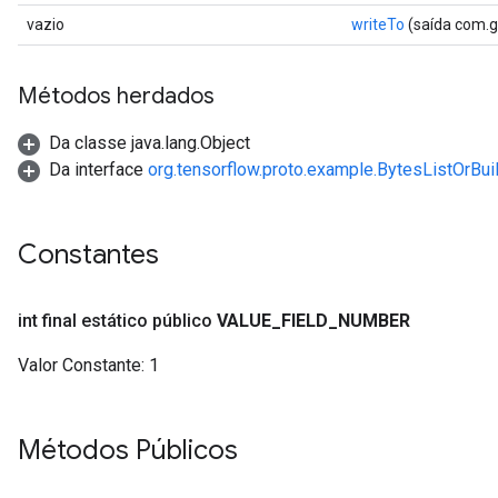
vazio
writeTo
(saída com.
Métodos herdados
Da classe java.lang.Object
Da interface
org.tensorflow.proto.example.BytesListOrBui
Constantes
int final estático público
VALUE
_
FIELD
_
NUMBER
Valor Constante:
1
Métodos Públicos