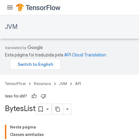
JVM
Esta página foi traduzida pela
API Cloud Translation
.
TensorFlow
Recursos
JVM
API
Isso foi útil?
Bytes
List
ions
Nesta página
Classes aninhadas