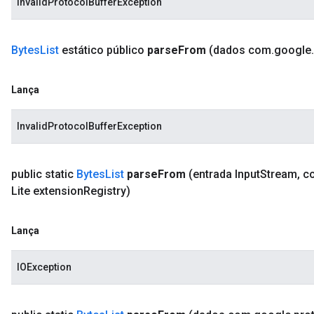
InvalidProtocolBufferException
Bytes
List
estático público
parse
From
(dados com
.
google
.
Lança
InvalidProtocolBufferException
public static
Bytes
List
parse
From
(entrada Input
Stream
,
c
Lite extension
Registry)
Lança
IOException