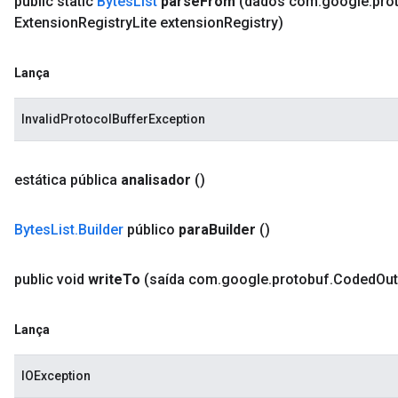
public static
Bytes
List
parse
From
(dados com
.
google
.
pro
Extension
Registry
Lite extension
Registry)
Lança
InvalidProtocolBufferException
estática pública
analisador
()
Bytes
List
.
Builder
público
para
Builder
()
public void
write
To
(saída com
.
google
.
protobuf
.
Coded
Out
Lança
IOException