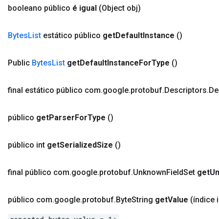
booleano público
é igual
(Object obj)
Bytes
List
estático público
get
Default
Instance
()
Public
Bytes
List
get
Default
Instance
For
Type
()
final estático público com
.
google
.
protobuf
.
Descriptors
.
De
público
get
Parser
For
Type
()
público int
get
Serialized
Size
()
final público com
.
google
.
protobuf
.
Unknown
Field
Set
get
U
público com
.
google
.
protobuf
.
Byte
String
get
Value
(índice i