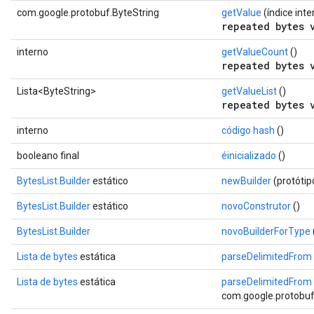
com.google.protobuf.ByteString
getValue
(índice inte
repeated bytes 
interno
getValueCount
()
repeated bytes 
Lista<ByteString>
getValueList
()
repeated bytes 
interno
código hash
()
booleano final
éinicializado
()
BytesList.Builder
estático
newBuilder
(protóti
BytesList.Builder
estático
novoConstrutor
()
BytesList.Builder
novoBuilderForType
Lista de bytes
estática
parseDelimitedFrom
Lista de bytes
estática
parseDelimitedFrom
com.google.protobuf.