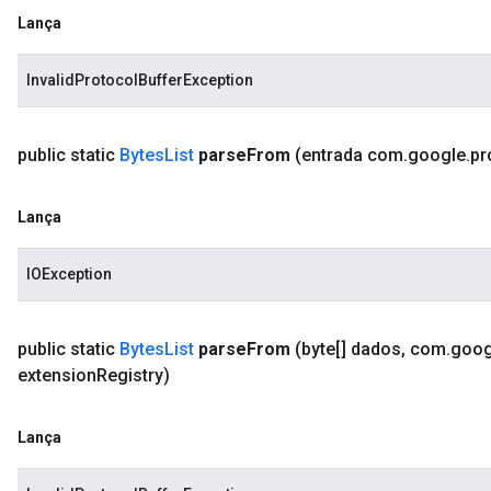
Lança
InvalidProtocolBufferException
public static
Bytes
List
parse
From
(entrada com
.
google
.
pr
Lança
IOException
public static
Bytes
List
parse
From
(byte[] dados
,
com
.
goog
extension
Registry)
Lança