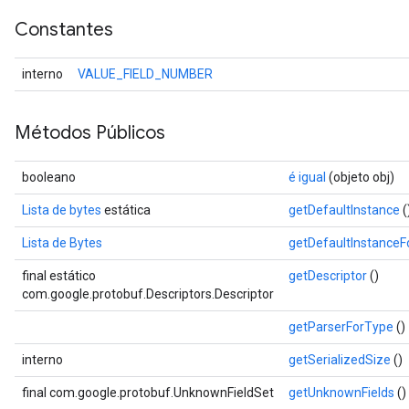
Constantes
interno
VALUE_FIELD_NUMBER
Métodos Públicos
booleano
é igual
(objeto obj)
Lista de bytes
estática
getDefaultInstance
(
Lista de Bytes
getDefaultInstance
final estático
getDescriptor
()
com.google.protobuf.Descriptors.Descriptor
getParserForType
()
interno
getSerializedSize
()
final com.google.protobuf.UnknownFieldSet
getUnknownFields
()