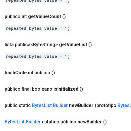
repeated bytes value = 1;
público int
get
Value
Count
()
repeated bytes value = 1;
lista pública<Byte
String>
get
Value
List
()
repeated bytes value = 1;
hash
Code
int público
()
público final booleano
is
Initialized
()
public static
Bytes
List
.
Builder
new
Builder
(protótipo
Bytes
Bytes
List
.
Builder
estático público
new
Builder
()