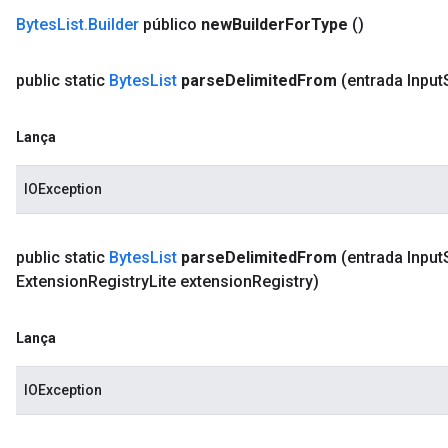
Bytes
List
.
Builder
público
new
Builder
For
Type
()
public static
Bytes
List
parse
Delimited
From
(entrada Input
Lança
IOException
public static
Bytes
List
parse
Delimited
From
(entrada Input
Extension
Registry
Lite extension
Registry)
Lança
IOException