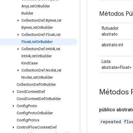
Any
List
Or
Builder
Métodos Púb
Builder
Collection
Def
.
Bytes
List
Bytes
List
Or
Builder
flutuador
abstrato
Collection
Def
.
Float
List
Float
List
Or
Builder
abstrato int
Collection
Def
.
Int64List
Int64List
Or
Builder
Lista
Kind
Case
abstrata<Float>
Collection
Def
.
Node
List
Node
List
Or
Builder
Collection
Def
Or
Builder
Métodos 
Cond
Context
Def
Cond
Context
Def
Or
Builder
Config
Proto
público abstrat
Config
Proto
Or
Builder
Config
Protos
repeated flo
Control
Flow
Context
Def