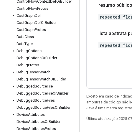
Control
Flow
Context
Def
Or
Builder
resumo público
Control
Flow
Protos
Cost
Graph
Def
repeated flo
Cost
Graph
Def
Or
Builder
Cost
Graph
Protos
lista abstrata 
Data
Class
Data
Type
repeated flo
Debug
Options
Debug
Options
Or
Builder
Debug
Protos
Debug
Tensor
Watch
Debug
Tensor
Watch
Or
Builder
Debugged
Source
File
Debugged
Source
File
Or
Builder
Exceto em caso de indicaç
Debugged
Source
Files
amostras de código são l
Debugged
Source
Files
Or
Builder
Java é uma marca registrad
Device
Attributes
Última atualização 2025-0
Device
Attributes
Or
Builder
Device
Attributes
Protos