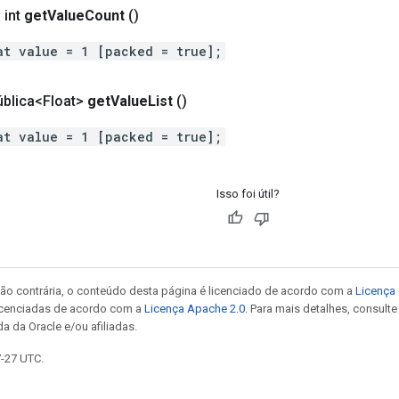
 int
get
Value
Count
()
at value = 1 [packed = true];
pública<Float>
get
Value
List
()
at value = 1 [packed = true];
Isso foi útil?
ão contrária, o conteúdo desta página é licenciado de acordo com a
Licença 
icenciadas de acordo com a
Licença Apache 2.0
. Para mais detalhes, consult
a da Oracle e/ou afiliadas.
7-27 UTC.