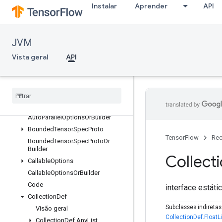
Instalar
Aprender
API
ApiDefProtos
ApiDefs
ApiDefsOrBuilder
JVM
AssetFileDef
Vista geral
API
AssetFileDefOrBuilder
Attr
Value
Attr
Value
Or
Builder
Attr
Value
Protos
Auto
Parallel
Options
Auto
Parallel
Options
Or
Builder
Bounded
Tensor
Spec
Proto
TensorFlow
Rec
Bounded
Tensor
Spec
Proto
Or
Builder
Collect
Callable
Options
Callable
Options
Or
Builder
Code
interface estáti
Collection
Def
Subclasses indireta
Visão geral
CollectionDef.FloatLi
Collection
Def
.
Any
List