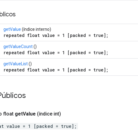
licos
getValue
(índice interno)
repeated float value = 1 [packed = true];
getValueCount
()
repeated float value = 1 [packed = true];
getValueList
()
repeated float value = 1 [packed = true];
Públicos
o float
get
Value
(índice int)
at value = 1 [packed = true];