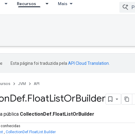
Recursos
Mais
Esta página foi traduzida pela
API Cloud Translation
.
ursos
JVM
API
ion
Def
.
Float
List
Or
Builder
ca pública
CollectionDef.FloatListOrBuilder
s conhecidas
st
,
CollectionDef.FloatList.Builder