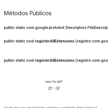
Métodos Públicos
public static com
.
google
.
protobuf
.
Descriptors
.
File
Descrip
public static void
register
All
Extensions
(registro com
.
goo
public static void
register
All
Extensions
(registro com
.
goo
Isso foi útil?
Exceto em caso de indicação contrária, o conteúdo desta página é