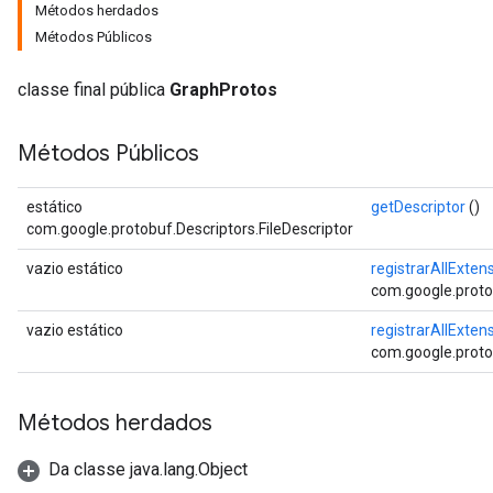
Métodos herdados
Métodos Públicos
classe final pública
GraphProtos
Métodos Públicos
estático
getDescriptor
()
com.google.protobuf.Descriptors.FileDescriptor
vazio estático
registrarAllExten
com.google.proto
vazio estático
registrarAllExten
com.google.proto
Métodos herdados
Da classe java.lang.Object