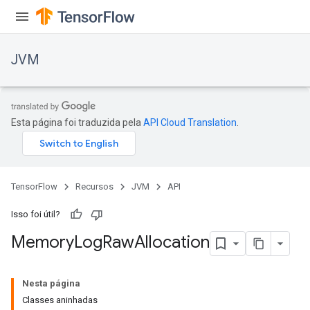
JVM
Esta página foi traduzida pela
API Cloud Translation
.
TensorFlow
Recursos
JVM
API
Isso foi útil?
Memory
Log
Raw
Allocation
ions
Nesta página
Classes aninhadas