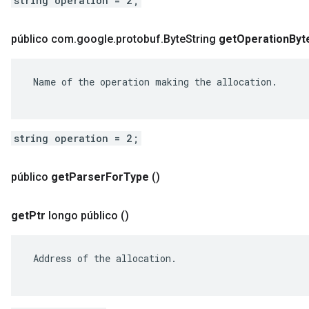
string operation = 2;
público com
.
google
.
protobuf
.
Byte
String
get
Operation
Byt
 Name of the operation making the allocation.

string operation = 2;
público
get
Parser
For
Type
()
get
Ptr
longo público
()
 Address of the allocation.
