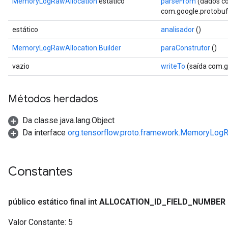
MemoryLogRawAllocation
estático
parseFrom
(dados co
com.google.protobuf.
estático
analisador
()
MemoryLogRawAllocation.Builder
paraConstrutor
()
vazio
writeTo
(saída com.
Métodos herdados
Da classe java.lang.Object
Da interface
org.tensorflow.proto.framework.MemoryLogR
Constantes
público estático final int
ALLOCATION
_
ID
_
FIELD
_
NUMBER
Valor Constante:
5