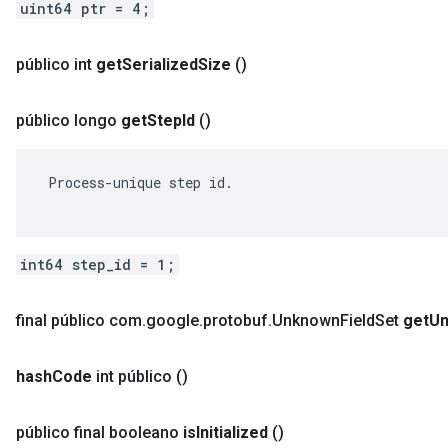
uint64 ptr = 4;
público int
get
Serialized
Size
()
público longo
get
Step
Id
()
 Process-unique step id.

int64 step_id = 1;
final público com
.
google
.
protobuf
.
Unknown
Field
Set
get
U
hash
Code
int público
()
público final booleano
is
Initialized
()