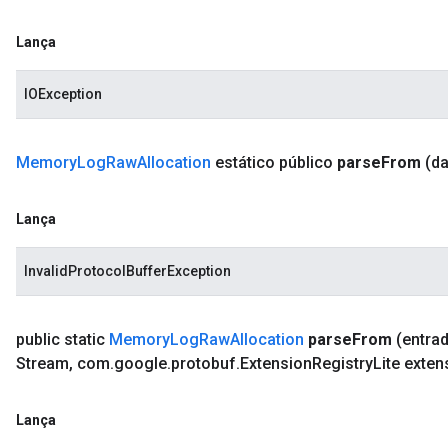
Lança
IOException
Memory
Log
Raw
Allocation
estático público
parse
From
(d
Lança
InvalidProtocolBufferException
public static
Memory
Log
Raw
Allocation
parse
From
(entra
Stream
,
com
.
google
.
protobuf
.
Extension
Registry
Lite exten
Lança