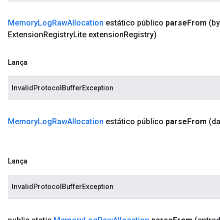
Memory
Log
Raw
Allocation
estático público
parse
From
(by
Extension
Registry
Lite extension
Registry)
Lança
InvalidProtocolBufferException
Memory
Log
Raw
Allocation
estático público
parse
From
(d
Lança
InvalidProtocolBufferException