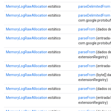
MemoryLogRawAllocation
estático
parseDelimitedFrom
MemoryLogRawAllocation
estático
parseDelimitedFrom
com.google.protobuf.
MemoryLogRawAllocation
estático
parseFrom
(dados de
MemoryLogRawAllocation
estático
parseFrom
(entrada 
com.google.protobuf.
MemoryLogRawAllocation
estático
parseFrom
(dados de
extensionRegistry)
MemoryLogRawAllocation
estático
parseFrom
(entrada
MemoryLogRawAllocation
estático
parseFrom
(byte[] d
extensionRegistry)
MemoryLogRawAllocation
estático
parseFrom
(dados co
MemoryLogRawAllocation
estático
parseFrom
(entrada 
extensionRegistry)