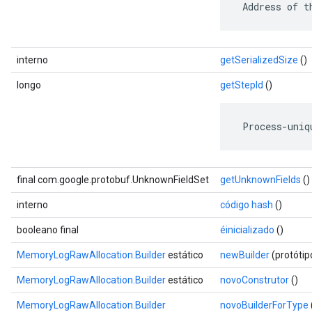
 Address of t
interno
getSerializedSize
()
longo
getStepId
()
 Process-uniq
final com.google.protobuf.UnknownFieldSet
getUnknownFields
()
interno
código hash
()
booleano final
éinicializado
()
MemoryLogRawAllocation.Builder
estático
newBuilder
(protóti
MemoryLogRawAllocation.Builder
estático
novoConstrutor
()
MemoryLogRawAllocation.Builder
novoBuilderForType