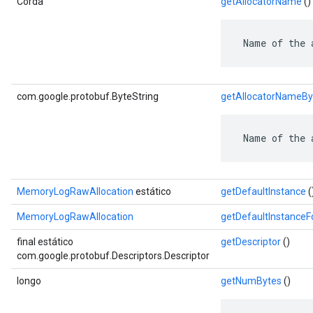
Corda
getAllocatorName
()
 Name of the 
com.google.protobuf.ByteString
getAllocatorNameBy
 Name of the 
MemoryLogRawAllocation
estático
getDefaultInstance
(
MemoryLogRawAllocation
getDefaultInstance
final estático
getDescriptor
()
com.google.protobuf.Descriptors.Descriptor
longo
getNumBytes
()