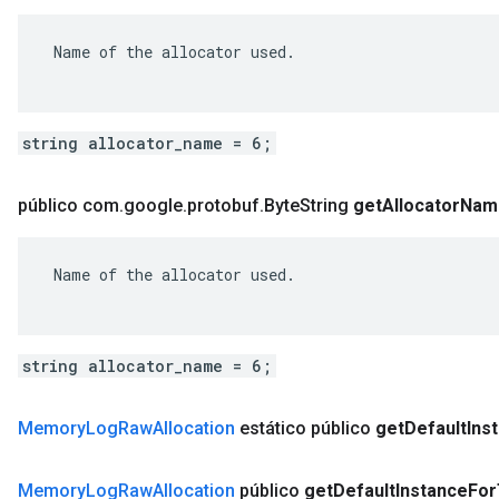
 Name of the allocator used.

string allocator_name = 6;
público com
.
google
.
protobuf
.
Byte
String
get
Allocator
Nam
 Name of the allocator used.

string allocator_name = 6;
Memory
Log
Raw
Allocation
estático público
get
Default
Ins
Memory
Log
Raw
Allocation
público
get
Default
Instance
For