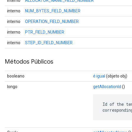
interno
ALLOCATOR_NAME_FIELD_NUMBER
interno
NUM_BYTES_FIELD_NUMBER
interno
OPERATION_FIELD_NUMBER
interno
PTR_FIELD_NUMBER
interno
STEP_ID_FIELD_NUMBER
Métodos Públicos
booleano
é igual
(objeto obj)
longo
getAllocationId
()
 Id of the te
 correspondin