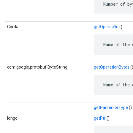
 Number of by
Corda
getOperação
()
 Name of the 
com.google.protobuf.ByteString
getOperationBytes
(
 Name of the 
getParserForType
()
longo
getPtr
()