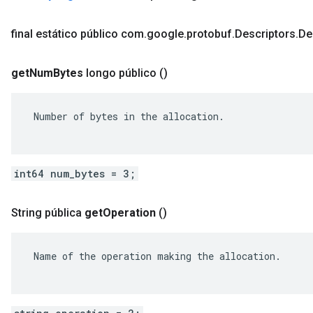
final estático público com
.
google
.
protobuf
.
Descriptors
.
De
get
Num
Bytes
longo público
()
 Number of bytes in the allocation.

int64 num_bytes = 3;
String pública
get
Operation
()
 Name of the operation making the allocation.
