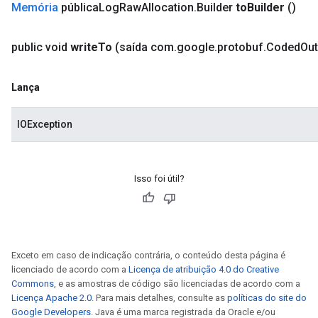
Memória
pública
Log
Raw
Allocation
.
Builder
to
Builder
()
public void
write
To
(saída com
.
google
.
protobuf
.
Coded
Out
Lança
IOException
Isso foi útil?
Exceto em caso de indicação contrária, o conteúdo desta página é
licenciado de acordo com a
Licença de atribuição 4.0 do Creative
Commons
, e as amostras de código são licenciadas de acordo com a
Licença Apache 2.0
. Para mais detalhes, consulte as
políticas do site do
Google Developers
. Java é uma marca registrada da Oracle e/ou