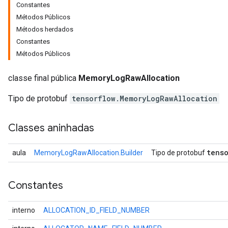
Constantes
Métodos Públicos
Métodos herdados
Constantes
Métodos Públicos
classe final pública
MemoryLogRawAllocation
Tipo de protobuf
tensorflow.MemoryLogRawAllocation
Classes aninhadas
r
tenso
aula
MemoryLogRawAllocation.Builder
Tipo de protobuf
Constantes
interno
ALLOCATION_ID_FIELD_NUMBER