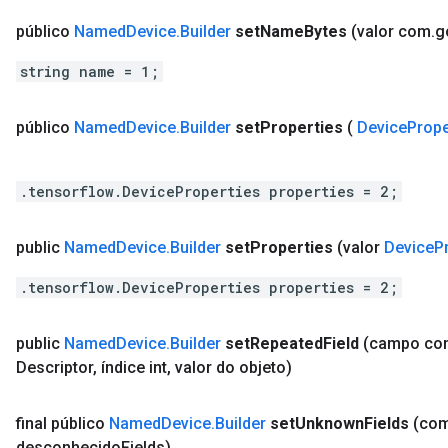
público
Named
Device
.
Builder
set
Name
Bytes
(valor com
.
g
string name = 1;
público
Named
Device
.
Builder
set
Properties
(
Device
Prope
.tensorflow.DeviceProperties properties = 2;
public
Named
Device
.
Builder
set
Properties
(valor
Device
P
.tensorflow.DeviceProperties properties = 2;
public
Named
Device
.
Builder
set
Repeated
Field
(campo co
Descriptor
,
índice int
,
valor do objeto)
final público
Named
Device
.
Builder
set
Unknown
Fields
(co
desconhecido
Fields)