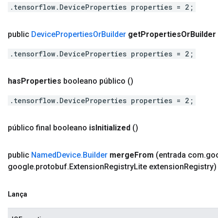
.tensorflow.DeviceProperties properties = 2;
public
Device
Properties
Or
Builder
get
Properties
Or
Builder
.tensorflow.DeviceProperties properties = 2;
has
Properties
booleano público
()
.tensorflow.DeviceProperties properties = 2;
público final booleano
is
Initialized
()
public
Named
Device
.
Builder
merge
From
(entrada com
.
go
google
.
protobuf
.
Extension
Registry
Lite extension
Registry)
Lança