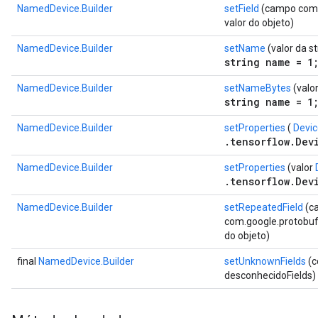
NamedDevice.Builder
setField
(campo com.g
valor do objeto)
NamedDevice.Builder
setName
(valor da st
string name = 1
NamedDevice.Builder
setNameBytes
(valo
string name = 1
NamedDevice.Builder
setProperties
(
Devic
.tensorflow.Dev
NamedDevice.Builder
setProperties
(valor
.tensorflow.Dev
NamedDevice.Builder
setRepeatedField
(c
com.google.protobuf.D
do objeto)
final
NamedDevice.Builder
setUnknownFields
(c
desconhecidoFields)