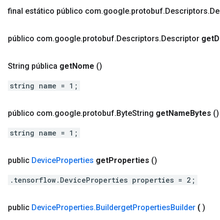
final estático público com
.
google
.
protobuf
.
Descriptors
.
De
público com
.
google
.
protobuf
.
Descriptors
.
Descriptor
get
D
String pública
get
Nome
()
string name = 1;
público com
.
google
.
protobuf
.
Byte
String
get
Name
Bytes
()
string name = 1;
public
Device
Properties
get
Properties
()
.tensorflow.DeviceProperties properties = 2;
public
Device
Properties
.
Builderget
Properties
Builder
(
)