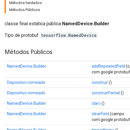
Métodos herdados
Métodos Públicos
classe final estática pública
NamedDevice.Builder
Tipo de protobuf
tensorflow.NamedDevice
Métodos Públicos
NamedDevice.Builder
addRepeatedField
(
com.google.protobuf.D
Dispositivo nomeado
construir
()
Dispositivo nomeado
construirPartial
()
NamedDevice.Builder
claro
()
NamedDevice.Builder
clearField
(campo
com.google.protobuf.