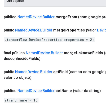
IOException
público
Named
Device
.
Builder
merge
From
(com
.
google
.
pr
public
Named
Device
.
Builder
merge
Properties
(valor
Devi
.tensorflow.DeviceProperties properties = 2;
final público
Named
Device
.
Builder
merge
Unknown
Fields
desconhecido
Fields)
public
Named
Device
.
Builder
set
Field
(campo com
.
google
.
valor do objeto)
público
Named
Device
.
Builder
set
Name
(valor da string)
string name = 1;