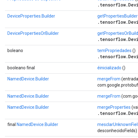
.tensorflow.Dev
DeviceProperties.Builder
getPropertiesBuilder
.tensorflow.Dev
DevicePropertiesOrBuilder
getPropertiesOrBuil
.tensorflow.Dev
boleano
temPropriedades
()
.tensorflow.Dev
booleano final
éinicializado
()
NamedDevice.Builder
mergeFrom
(entrada
com.google.protobuf.
NamedDevice.Builder
mergeFrom
(com.goo
NamedDevice.Builder
mergeProperties
(va
.tensorflow.Dev
final
NamedDevice.Builder
mesclarUnknownFiel
desconhecidoFields)