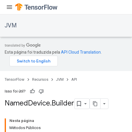
JVM
Esta página foi traduzida pela
API Cloud Translation
.
TensorFlow
Recursos
JVM
API
Isso foi útil?
Named
Device
.
Builder
Nesta página
Métodos Públicos