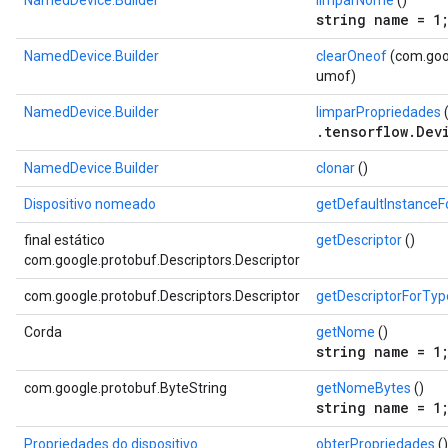
NamedDevice.Builder
limparNome
()
string name = 1
NamedDevice.Builder
clearOneof
(com.goog
umof)
NamedDevice.Builder
limparPropriedades
(
.tensorflow.Dev
NamedDevice.Builder
clonar
()
Dispositivo nomeado
getDefaultInstance
final estático
getDescriptor
()
com.google.protobuf.Descriptors.Descriptor
com.google.protobuf.Descriptors.Descriptor
getDescriptorForTyp
Corda
getNome
()
string name = 1
com.google.protobuf.ByteString
getNomeBytes
()
string name = 1
Propriedades do dispositivo
obterPropriedades
()