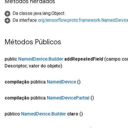
Métodos herdados
Da classe java.lang.Object
Da interface
org.tensorflow.proto.framework.NamedDevic
Métodos Públicos
public
Named
Device
.
Builder
add
Repeated
Field
(campo c
Descriptor
,
valor do objeto)
compilação
pública
Named
Device
()
compilação
pública
Named
Device
Partial
()
público
Named
Device
.
Builder
claro
()