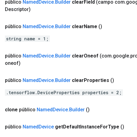
público
Named
Device
.
Builder
clear
Field
(campo com
.
goog
Descriptor)
público
Named
Device
.
Builder
clear
Name
()
string name = 1;
público
Named
Device
.
Builder
clear
Oneof
(com
.
google
.
pr
oneof)
público
Named
Device
.
Builder
clear
Properties
()
.tensorflow.DeviceProperties properties = 2;
clone
público
Named
Device
.
Builder
()
público
Named
Device
get
Default
Instance
For
Type
()