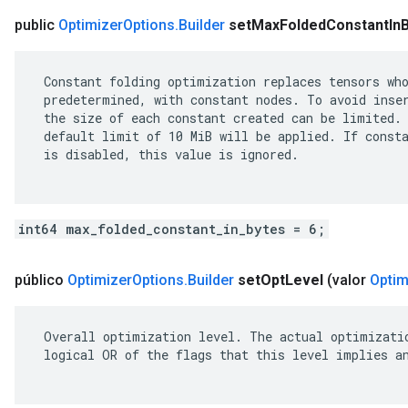
public
Optimizer
Options
.
Builder
set
Max
Folded
Constant
In
 Constant folding optimization replaces tensors who
 predetermined, with constant nodes. To avoid inser
 the size of each constant created can be limited. 
 default limit of 10 MiB will be applied. If consta
 is disabled, this value is ignored.

int64 max_folded_constant_in_bytes = 6;
público
Optimizer
Options
.
Builder
set
Opt
Level
(valor
Optim
 Overall optimization level. The actual optimizatio
 logical OR of the flags that this level implies an