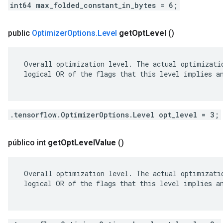
int64 max_folded_constant_in_bytes = 6;
public
Optimizer
Options
.
Level
get
Opt
Level
()
 Overall optimization level. The actual optimizatio
 logical OR of the flags that this level implies an
.tensorflow.OptimizerOptions.Level opt_level = 3;
público int
get
Opt
Level
Value
()
 Overall optimization level. The actual optimizatio
 logical OR of the flags that this level implies an