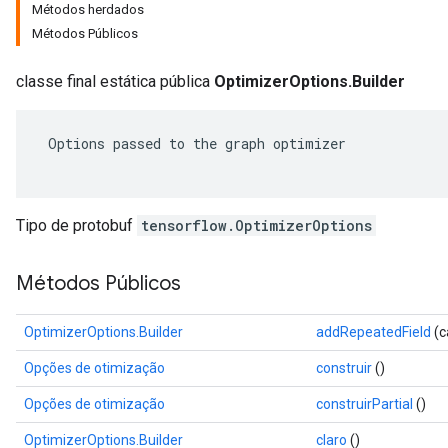
Métodos herdados
Métodos Públicos
classe final estática pública
OptimizerOptions.Builder
 Options passed to the graph optimizer

Tipo de protobuf
tensorflow.OptimizerOptions
Métodos Públicos
r
OptimizerOptions.Builder
addRepeatedField
(c
Opções de otimização
construir
()
Opções de otimização
construirPartial
()
OptimizerOptions.Builder
claro
()