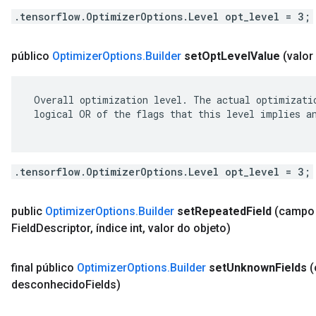
.tensorflow.OptimizerOptions.Level opt_level = 3;
público
Optimizer
Options
.
Builder
set
Opt
Level
Value
(valor 
 Overall optimization level. The actual optimizatio
 logical OR of the flags that this level implies an
.tensorflow.OptimizerOptions.Level opt_level = 3;
public
Optimizer
Options
.
Builder
set
Repeated
Field
(campo
Field
Descriptor
,
índice int
,
valor do objeto)
final público
Optimizer
Options
.
Builder
set
Unknown
Fields
desconhecido
Fields)