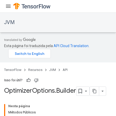
JVM
Esta página foi traduzida pela
API Cloud Translation
.
TensorFlow
Recursos
JVM
API
Isso foi útil?
Optimizer
Options
.
Builder
ions
Nesta página
Métodos Públicos