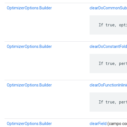
OptimizerOptions.Builder
clearDoCommonSubex
 If true, opt
OptimizerOptions.Builder
clearDoConstantFold
 If true, per
OptimizerOptions.Builder
clearDoFunctionInlin
 If true, per
OptimizerOptions.Builder
clearField
(campo com