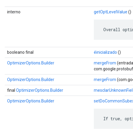
interno
getOptLevelValue
()
 Overall opti
booleano final
éinicializado
()
OptimizerOptions.Builder
mergeFrom
(entrada
com.google.protobuf.
OptimizerOptions.Builder
mergeFrom
(com.goo
final
OptimizerOptions.Builder
mesclarUnknownFiel
OptimizerOptions.Builder
setDoCommonSubexp
 If true, opt