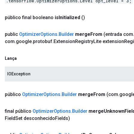
.tensorflow.OptimizerOptions.Level opt_level = 3;
público final booleano
is
Initialized
()
public
Optimizer
Options
.
Builder
merge
From
(entrada com
com
.
google
.
protobuf
.
Extension
Registry
Lite extension
Regi
Lança
IOException
público
Optimizer
Options
.
Builder
merge
From
(com
.
googl
final público
Optimizer
Options
.
Builder
merge
Unknown
Fiel
Field
Set desconhecido
Fields)