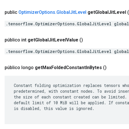
public
Optimizer
Options
.
Global
Jit
Level
get
Global
Jit
Level
(
.tensorflow.OptimizerOptions.GlobalJitLevel global
público int
get
Global
Jit
Level
Value
()
.tensorflow.OptimizerOptions.GlobalJitLevel global
público longo
get
Max
Folded
Constant
In
Bytes
()
 Constant folding optimization replaces tensors who
 predetermined, with constant nodes. To avoid inser
 the size of each constant created can be limited. 
 default limit of 10 MiB will be applied. If consta
 is disabled, this value is ignored.
