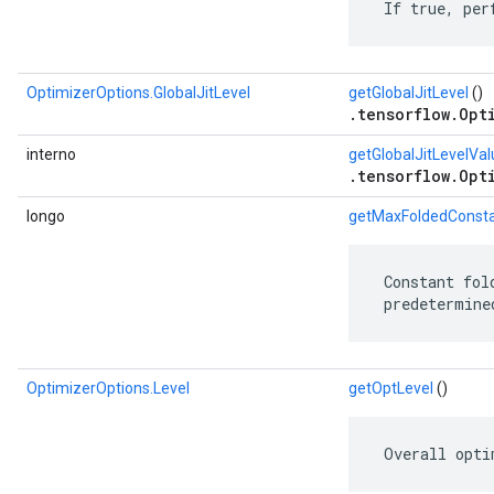
 If true, per
OptimizerOptions.GlobalJitLevel
getGlobalJitLevel
()
.tensorflow.Opt
interno
getGlobalJitLevelVal
.tensorflow.Opt
longo
getMaxFoldedConsta
 Constant fol
 predetermine
OptimizerOptions.Level
getOptLevel
()
 Overall opti