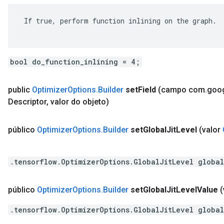
 If true, perform function inlining on the graph.

bool do_function_inlining = 4;
public
Optimizer
Options
.
Builder
set
Field
(campo com
.
goo
Descriptor
,
valor do objeto)
público
Optimizer
Options
.
Builder
set
Global
Jit
Level
(valor
.tensorflow.OptimizerOptions.GlobalJitLevel global
público
Optimizer
Options
.
Builder
set
Global
Jit
Level
Value
(
.tensorflow.OptimizerOptions.GlobalJitLevel global