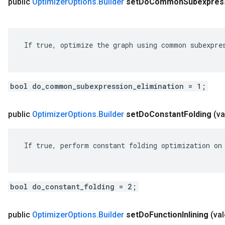
public
Optimizer
Options
.
Builder
set
Do
Common
Subexpres
 If true, optimize the graph using common subexpres
bool do_common_subexpression_elimination = 1;
public
Optimizer
Options
.
Builder
set
Do
Constant
Folding
(v
 If true, perform constant folding optimization on 
bool do_constant_folding = 2;
public
Optimizer
Options
.
Builder
set
Do
Function
Inlining
(va