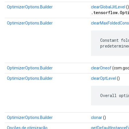
OptimizerOptions.Builder
clearGlobalJitLevel
()
.tensorflow.Opt
OptimizerOptions.Builder
clearMaxFoldedCons
 Constant fol
 predetermine
OptimizerOptions.Builder
clearOneof
(com.goo
OptimizerOptions.Builder
clearOptLevel
()
 Overall opti
OptimizerOptions.Builder
clonar
()
Opções de otimização
getDefaultInstance