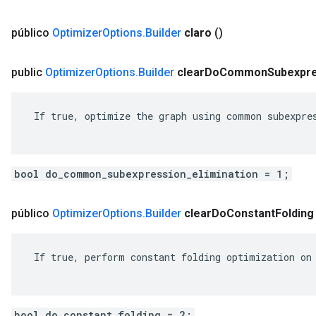
público
Optimizer
Options
.
Builder
claro
()
public
Optimizer
Options
.
Builder
clear
Do
Common
Subexpr
 If true, optimize the graph using common subexpres
bool do_common_subexpression_elimination = 1;
público
Optimizer
Options
.
Builder
clear
Do
Constant
Folding
 If true, perform constant folding optimization on 
bool do_constant_folding = 2;