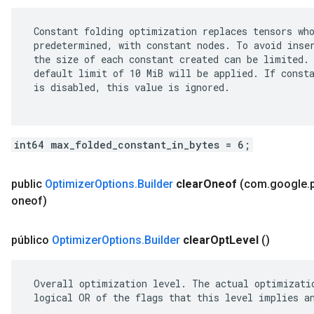
 Constant folding optimization replaces tensors who
 predetermined, with constant nodes. To avoid inser
 the size of each constant created can be limited. 
 default limit of 10 MiB will be applied. If consta
 is disabled, this value is ignored.

int64 max_folded_constant_in_bytes = 6;
public
Optimizer
Options
.
Builder
clear
Oneof
(com
.
google
.
oneof)
público
Optimizer
Options
.
Builder
clear
Opt
Level
()
 Overall optimization level. The actual optimizatio
 logical OR of the flags that this level implies an