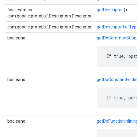
final estático
getDescriptor
()
com.google.protobuf.Descriptors.Descriptor
com.google.protobuf.Descriptors.Descriptor
getDescriptorForTyp
booleano
getDoCommonSubexp
 If true, opt
booleano
getDoConstantFoldi
 If true, per
booleano
getDoFunctionInlinin