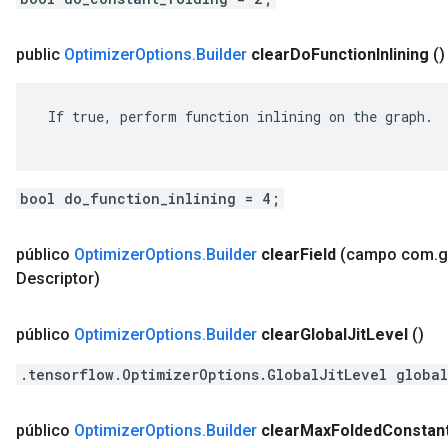
public
Optimizer
Options
.
Builder
clear
Do
Function
Inlining
()
 If true, perform function inlining on the graph.

bool do_function_inlining = 4;
público
Optimizer
Options
.
Builder
clear
Field
(campo com
.
g
Descriptor)
público
Optimizer
Options
.
Builder
clear
Global
Jit
Level
()
.tensorflow.OptimizerOptions.GlobalJitLevel global
público
Optimizer
Options
.
Builder
clear
Max
Folded
Constan