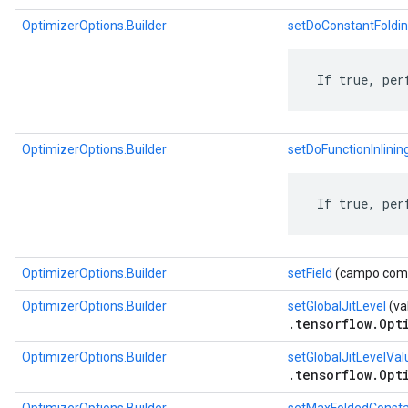
OptimizerOptions.Builder
setDoConstantFoldi
 If true, per
OptimizerOptions.Builder
setDoFunctionInlinin
 If true, per
OptimizerOptions.Builder
setField
(campo com.g
OptimizerOptions.Builder
setGlobalJitLevel
(va
.tensorflow.Opt
OptimizerOptions.Builder
setGlobalJitLevelVal
.tensorflow.Opt