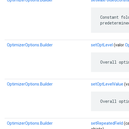
OptimizerOptions.Builder
setMaxFoldedConsta
 Constant fol
 predetermine
OptimizerOptions.Builder
setOptLevel
(valor
Op
 Overall opti
OptimizerOptions.Builder
setOptLevelValue
(va
 Overall opti
OptimizerOptions.Builder
setRepeatedField
(ca