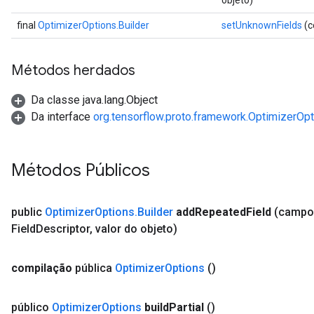
objeto)
final
OptimizerOptions.Builder
setUnknownFields
(c
Métodos herdados
Da classe java.lang.Object
Da interface
org.tensorflow.proto.framework.OptimizerOpt
Métodos Públicos
public
Optimizer
Options
.
Builder
add
Repeated
Field
(campo
Field
Descriptor
,
valor do objeto)
compilação
pública
Optimizer
Options
()
público
Optimizer
Options
build
Partial
()