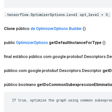
.tensorflow.OptimizerOptions.Level opt_level = 3;
Clone
público
de Optimizer
Options
.
Builder
()
public
Optimizer
Options
get
Default
Instance
For
Type
()
final estático público com
.
google
.
protobuf
.
Descriptors
.
De
público com
.
google
.
protobuf
.
Descriptors
.
Descriptor
get
D
público booleano
get
Do
Common
Subexpression
Eliminati
 If true, optimize the graph using common subexpres