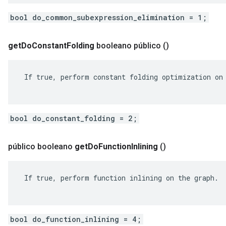
bool do_common_subexpression_elimination = 1;
get
Do
Constant
Folding
booleano público
()
 If true, perform constant folding optimization on 
bool do_constant_folding = 2;
público booleano
get
Do
Function
Inlining
()
 If true, perform function inlining on the graph.

bool do_function_inlining = 4;