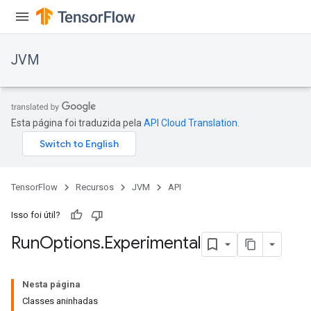
JVM
Esta página foi traduzida pela
API Cloud Translation
.
TensorFlow
Recursos
JVM
API
Isso foi útil?
Run
Options
.
Experimental
Nesta página
Classes aninhadas