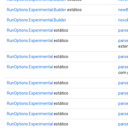
RunOptions.Experimental.Builder
estático
newB
RunOptions.Experimental.Builder
novo
RunOptions.Experimental
estático
pars
RunOptions.Experimental
estático
pars
exten
RunOptions.Experimental
estático
pars
RunOptions.Experimental
estático
pars
com.g
RunOptions.Experimental
estático
pars
RunOptions.Experimental
estático
pars
RunOptions.Experimental
estático
pars
RunOptions.Experimental
estático
pars
RunOptions.Experimental
estático
pars