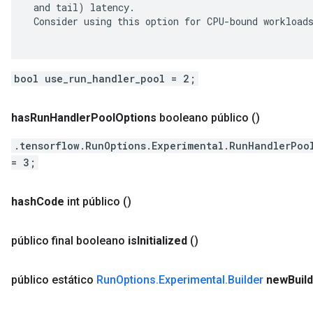
 and tail) latency.

 Consider using this option for CPU-bound workloads
bool use_run_handler_pool = 2;
has
Run
Handler
Pool
Options
booleano público
()
.tensorflow.RunOptions.Experimental.RunHandlerPoo
= 3;
hash
Code
int público
()
público final booleano
is
Initialized
()
público estático
Run
Options
.
Experimental
.
Builder
new
Buil