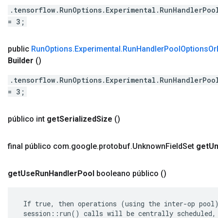
.tensorflow.RunOptions.Experimental.RunHandlerPoo
= 3;
public
Run
Options
.
Experimental
.
Run
Handler
Pool
Options
Or
Builder
()
.tensorflow.RunOptions.Experimental.RunHandlerPoo
= 3;
público int
get
Serialized
Size
()
final público com
.
google
.
protobuf
.
Unknown
Field
Set
get
U
get
Use
Run
Handler
Pool
booleano público
()
 If true, then operations (using the inter-op pool)
 session::run() calls will be centrally scheduled, 