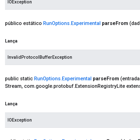
IOException
público estático
Run
Options
.
Experimental
parse
From
(dad
Lança
dlerPoolOptions
InvalidProtocolBufferException
public static
Run
Options
.
Experimental
parse
From
(entrad
Stream
,
com
.
google
.
protobuf
.
Extension
Registry
Lite exten
Lança
IOException