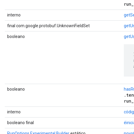
run_
interno
getSe
final com.google.protobuf.UnknownFieldSet
getU
booleano
getU
 
 
 
booleano
hasR
.ten
run_
interno
códi
booleano final
éinic
RunOptions.Experimental.Builder
estático
novo