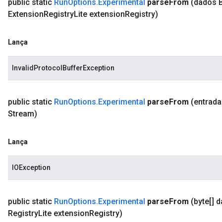
public static
Run
Options
.
Experimental
parse
From
(dados 
Extension
Registry
Lite extension
Registry)
Lança
InvalidProtocolBufferException
public static
Run
Options
.
Experimental
parse
From
(entrad
Stream)
Lança
IOException
public static
Run
Options
.
Experimental
parse
From
(byte[] 
Registry
Lite extension
Registry)