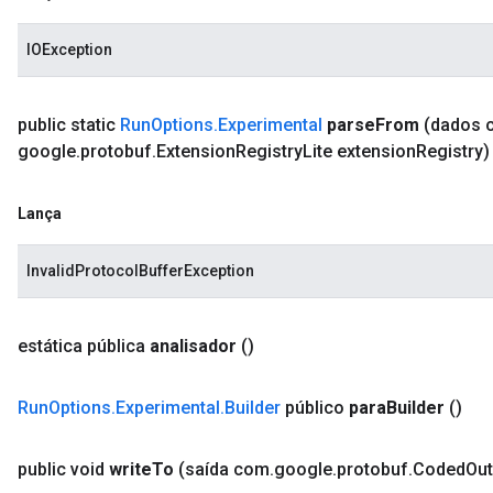
IOException
public static
Run
Options
.
Experimental
parse
From
(dados 
google
.
protobuf
.
Extension
Registry
Lite extension
Registry)
Lança
InvalidProtocolBufferException
estática pública
analisador
()
Run
Options
.
Experimental
.
Builder
público
para
Builder
()
public void
write
To
(saída com
.
google
.
protobuf
.
Coded
Out