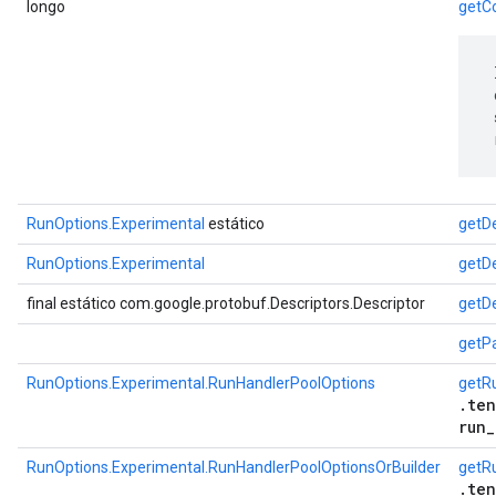
longo
getC
 
 
 
 
RunOptions.Experimental
estático
getDe
RunOptions.Experimental
getD
final estático com.google.protobuf.Descriptors.Descriptor
getDe
getP
RunOptions.Experimental.RunHandlerPoolOptions
getR
.ten
run_
RunOptions.Experimental.RunHandlerPoolOptionsOrBuilder
getR
.ten