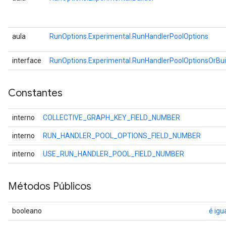
aula
RunOptions.Experimental.RunHandlerPoolOptions
interface
RunOptions.Experimental.RunHandlerPoolOptionsOrBui
Constantes
interno
COLLECTIVE_GRAPH_KEY_FIELD_NUMBER
interno
RUN_HANDLER_POOL_OPTIONS_FIELD_NUMBER
interno
USE_RUN_HANDLER_POOL_FIELD_NUMBER
Métodos Públicos
booleano
é igu