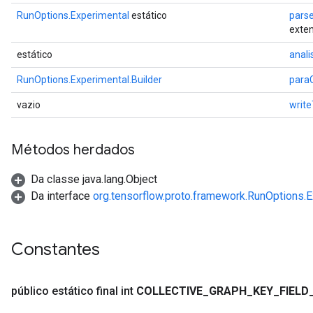
RunOptions.Experimental
estático
pars
exten
estático
anali
RunOptions.Experimental.Builder
para
vazio
writ
Métodos herdados
Da classe java.lang.Object
Da interface
org.tensorflow.proto.framework.RunOptions.E
Constantes
público estático final int
COLLECTIVE
_
GRAPH
_
KEY
_
FIELD