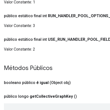
Valor Constante:
1
público estático final int
RUN
_
HANDLER
_
POOL
_
OPTIONS
Valor Constante:
3
público estático final int
USE
_
RUN
_
HANDLER
_
POOL
_
FIEL
Valor Constante:
2
Métodos Públicos
booleano público
é igual
(Object obj)
público longo
get
Collective
Graph
Key
()