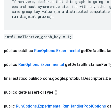
 If non-zero, declares that this graph is going to 
 ops and must synchronize step_ids with any other g
 same group_key value (in a distributed computation
 run disjoint graphs).

int64 collective_graph_key = 1;
público estático
Run
Options
.
Experimental
get
Default
Inst
público
Run
Options
.
Experimental
get
Default
Instance
For
T
final estático público com
.
google
.
protobuf
.
Descriptors
.
De
público
get
Parser
For
Type
()
public
Run
Options
.
Experimental
.
Run
Handler
Pool
Options
g