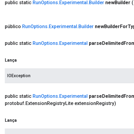
public static
Run
Options
.
Experimental
.
Builder
new
Builder
(
público
Run
Options
.
Experimental
.
Builder
new
Builder
For
Ty
public static
Run
Options
.
Experimental
parse
Delimited
Fro
Lança
IOException
public static
Run
Options
.
Experimental
parse
Delimited
Fro
protobuf
.
Extension
Registry
Lite extension
Registry)
Lança