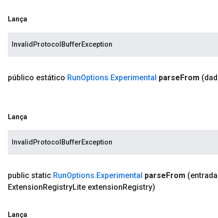
Lança
InvalidProtocolBufferException
público estático
Run
Options
.
Experimental
parse
From
(da
Lança
InvalidProtocolBufferException
public static
Run
Options
.
Experimental
parse
From
(entrada
Extension
Registry
Lite extension
Registry)
Lança