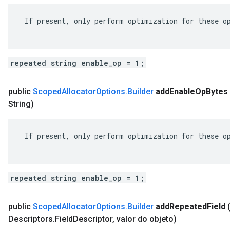
 If present, only perform optimization for these op
repeated string enable_op = 1;
public
Scoped
Allocator
Options
.
Builder
add
Enable
Op
Bytes
String)
 If present, only perform optimization for these op
repeated string enable_op = 1;
public
Scoped
Allocator
Options
.
Builder
add
Repeated
Field
Descriptors
.
Field
Descriptor
,
valor do objeto)