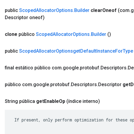
public
Scoped
Allocator
Options
.
Builder
clear
Oneof
(com
.
g
Descriptor oneof)
clone
público
Scoped
Allocator
Options
.
Builder
()
public
Scoped
Allocator
Optionsget
Default
Instance
For
Type
final estático público com
.
google
.
protobuf
.
Descriptors
.
De
público com
.
google
.
protobuf
.
Descriptors
.
Descriptor
get
D
String pública
get
Enable
Op
(índice interno)
 If present, only perform optimization for these op