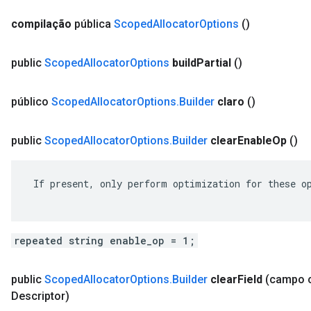
compilação
pública
Scoped
Allocator
Options
()
public
Scoped
Allocator
Options
build
Partial
()
público
Scoped
Allocator
Options
.
Builder
claro
()
public
Scoped
Allocator
Options
.
Builder
clear
Enable
Op
()
 If present, only perform optimization for these op
repeated string enable_op = 1;
public
Scoped
Allocator
Options
.
Builder
clear
Field
(campo 
Descriptor)