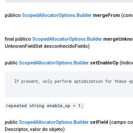
público
Scoped
Allocator
Options
.
Builder
merge
From
(com
final público
Scoped
Allocator
Options
.
Builder
merge
Unkn
Unknown
Field
Set desconhecido
Fields)
public
Scoped
Allocator
Options
.
Builder
set
Enable
Op
(índic
 If present, only perform optimization for these op
repeated string enable_op = 1;
public
Scoped
Allocator
Options
.
Builder
set
Field
(campo c
Descriptor
,
valor do objeto)