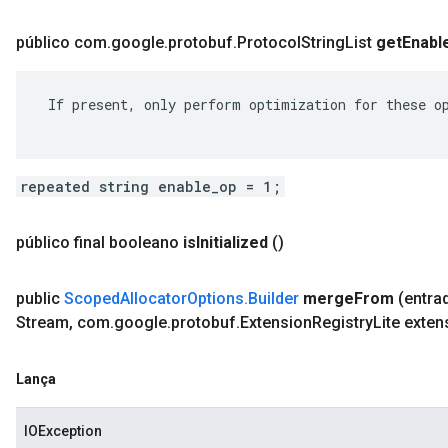
público com
.
google
.
protobuf
.
Protocol
String
List
get
Enabl
 If present, only perform optimization for these op
repeated string enable_op = 1;
público final booleano
is
Initialized
()
public
Scoped
Allocator
Options
.
Builder
merge
From
(entra
Stream
,
com
.
google
.
protobuf
.
Extension
Registry
Lite exten
Lança
IOException