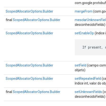
com.google.protobuf.
ScopedAllocatorOptions.Builder
mergeFrom
(com.goo
final
ScopedAllocatorOptions.Builder
mesclarUnknownFiel
desconhecidoFields)
ScopedAllocatorOptions.Builder
setEnableOp
(índice i
 If present, 
ScopedAllocatorOptions.Builder
setField
(campo com.g
objeto)
ScopedAllocatorOptions.Builder
setRepeatedField
(ca
índice int, valor do ob
final
ScopedAllocatorOptions.Builder
setUnknownFields
(c
desconhecidoFields)