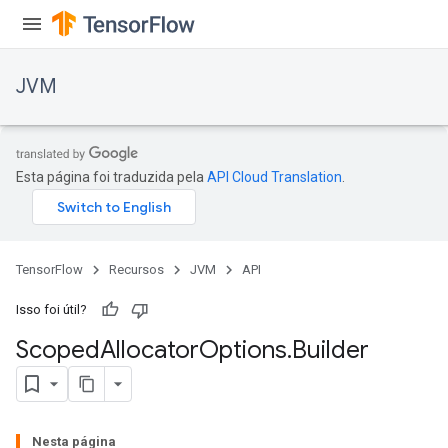
JVM
Esta página foi traduzida pela
API Cloud Translation
.
TensorFlow
Recursos
JVM
API
Isso foi útil?
Scoped
Allocator
Options
.
Builder
Nesta página