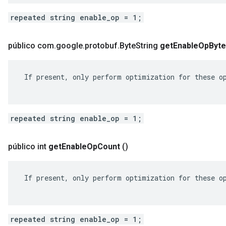
repeated string enable_op = 1;
público com
.
google
.
protobuf
.
Byte
String
get
Enable
Op
Byt
 If present, only perform optimization for these op
repeated string enable_op = 1;
público int
get
Enable
Op
Count
()
 If present, only perform optimization for these op
repeated string enable_op = 1;