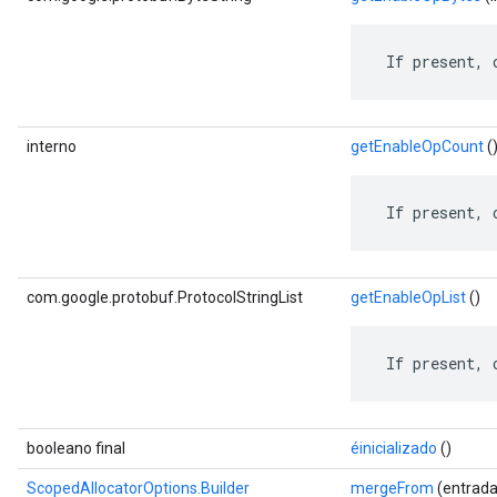
 If present, 
interno
getEnableOpCount
(
 If present, 
com.google.protobuf.ProtocolStringList
getEnableOpList
()
 If present, 
booleano final
éinicializado
()
ScopedAllocatorOptions.Builder
mergeFrom
(entrada