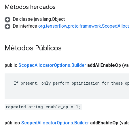
Métodos herdados
Da classe java.lang.Object
Da interface
org.tensorflow.proto.framework.ScopedAlloc
Métodos Públicos
public
Scoped
Allocator
Options
.
Builder
add
All
Enable
Op
(va
 If present, only perform optimization for these op
repeated string enable_op = 1;
público
Scoped
Allocator
Options
.
Builder
add
Enable
Op
(val