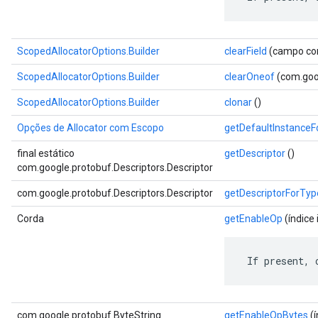
ScopedAllocatorOptions.Builder
clearField
(campo com
ScopedAllocatorOptions.Builder
clearOneof
(com.goo
ScopedAllocatorOptions.Builder
clonar
()
Opções de Allocator com Escopo
getDefaultInstance
final estático
getDescriptor
()
com.google.protobuf.Descriptors.Descriptor
com.google.protobuf.Descriptors.Descriptor
getDescriptorForTyp
Corda
getEnableOp
(índice 
 If present, 
com.google.protobuf.ByteString
getEnableOpBytes
(í