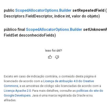
public
Scoped
Allocator
Options
.
Builder
set
Repeated
Field
Descriptors
.
Field
Descriptor
,
índice int
,
valor do objeto)
público final
Scoped
Allocator
Options
.
Builder
set
Unknown
Field
Set desconhecido
Fields)
Isso foi útil?
Exceto em caso de indicação contrária, o conteúdo desta página é
licenciado de acordo com a
Licença de atribuição 4.0 do Creative
Commons
, e as amostras de código são licenciadas de acordo com a
Licença Apache 2.0
. Para mais detalhes, consulte as
políticas do site do
Google Developers
. Java é uma marca registrada da Oracle e/ou
afiliadas.