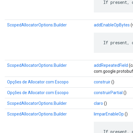
 If present, 
ScopedAllocatorOptions.Builder
addEnableOpBytes
(
 If present, 
ScopedAllocatorOptions.Builder
addRepeatedField
(
com.google.protobuf.D
Opções de Allocator com Escopo
construir
()
Opções de Allocator com Escopo
construirPartial
()
ScopedAllocatorOptions.Builder
claro
()
ScopedAllocatorOptions.Builder
limparEnableOp
()
 If present, 