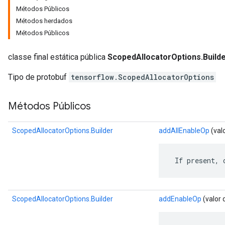
Métodos Públicos
Métodos herdados
Métodos Públicos
classe final estática pública
ScopedAllocatorOptions.Build
Tipo de protobuf
tensorflow.ScopedAllocatorOptions
Métodos Públicos
ScopedAllocatorOptions.Builder
addAllEnableOp
(val
 If present, 
ScopedAllocatorOptions.Builder
addEnableOp
(valor 