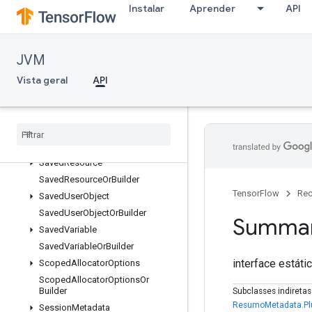
Instalar
Aprender
API
SavedFunctionOrBuilder
SavedModel
SavedModelOrBuilder
JVM
SavedModelProtos
Vista geral
SavedObject
API
SavedObjectGraph
Saved
Object
Graph
Or
Builder
Saved
Object
Graph
Protos
Saved
Object
Or
Builder
Saved
Resource
Saved
Resource
Or
Builder
TensorFlow
Rec
Saved
User
Object
Saved
User
Object
Or
Builder
Summa
Saved
Variable
Saved
Variable
Or
Builder
interface estáti
Scoped
Allocator
Options
Scoped
Allocator
Options
Or
Builder
Subclasses indireta
ResumoMetadata.Pl
Session
Metadata