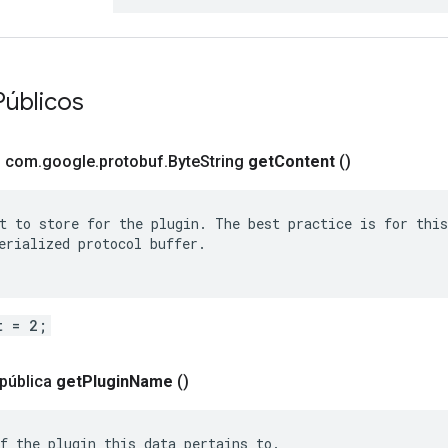
Públicos
o com
.
google
.
protobuf
.
Byte
String
get
Content
()
t to store for the plugin. The best practice is for this
erialized protocol buffer.

t = 2;
 pública
get
Plugin
Name
()
f the plugin this data pertains to.
