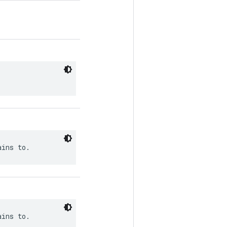
ains to.
ains to.