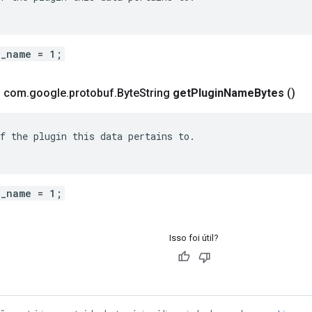
n_name = 1;
o com
.
google
.
protobuf
.
Byte
String
get
Plugin
Name
Bytes
()
f the plugin this data pertains to.

n_name = 1;
Isso foi útil?