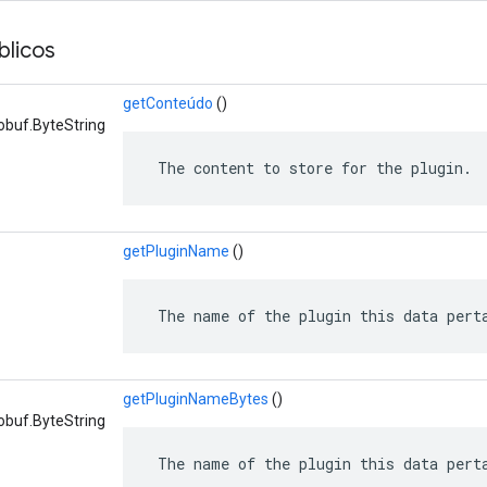
licos
getConteúdo
()
obuf.ByteString
 The content to store for the plugin.
getPluginName
()
 The name of the plugin this data pert
getPluginNameBytes
()
obuf.ByteString
 The name of the plugin this data pert