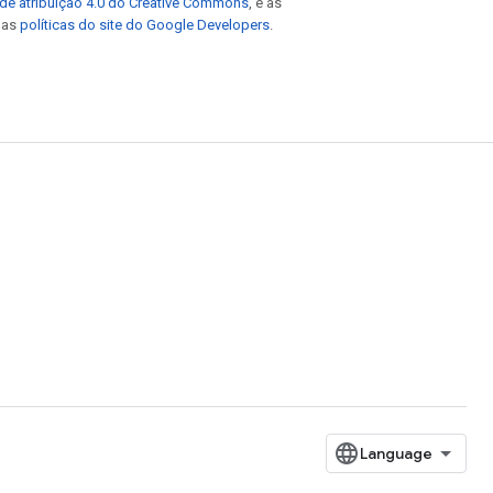
de atribuição 4.0 do Creative Commons
, e as
e as
políticas do site do Google Developers
.