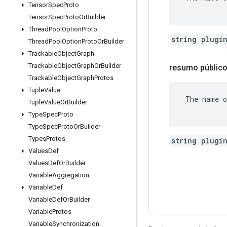
Tensor
Spec
Proto
Tensor
Spec
Proto
Or
Builder
Thread
Pool
Option
Proto
string plugi
Thread
Pool
Option
Proto
Or
Builder
Trackable
Object
Graph
Trackable
Object
Graph
Or
Builder
resumo públic
Trackable
Object
Graph
Protos
Tuple
Value
 The name o
Tuple
Value
Or
Builder
Type
Spec
Proto
Type
Spec
Proto
Or
Builder
Types
Protos
string plugi
Values
Def
Values
Def
Or
Builder
Variable
Aggregation
Variable
Def
Variable
Def
Or
Builder
Variable
Protos
Variable
Synchronization