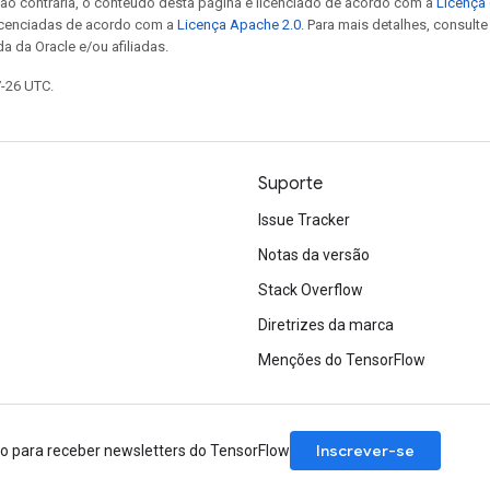
ão contrária, o conteúdo desta página é licenciado de acordo com a
Licença 
icenciadas de acordo com a
Licença Apache 2.0
. Para mais detalhes, consult
a da Oracle e/ou afiliadas.
7-26 UTC.
Suporte
Issue Tracker
Notas da versão
Stack Overflow
Diretrizes da marca
Menções do TensorFlow
Inscrever-se
ão para receber newsletters do TensorFlow