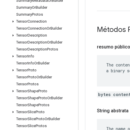
Summary
Metadata
Or
Builder
Summary
Or
Builder
Summary
Protos
Tensor
Connection
Métodos 
Tensor
Connection
Or
Builder
Tensor
Description
Tensor
Description
Or
Builder
resumo públic
Tensor
Description
Protos
Tensor
Info
Tensor
Info
Or
Builder
 The conten
 a binary s
Tensor
Proto
Tensor
Proto
Or
Builder
Tensor
Protos
Tensor
Shape
Proto
bytes conten
Tensor
Shape
Proto
Or
Builder
Tensor
Shape
Protos
String abstrata
Tensor
Slice
Proto
Tensor
Slice
Proto
Or
Builder
Tensor
Slice
Protos
 The name o