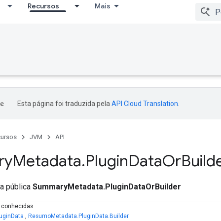
Recursos
Mais
Esta página foi traduzida pela
API Cloud Translation
.
ursos
JVM
API
ry
Metadata
.
Plugin
Data
Or
Build
ca pública
SummaryMetadata.PluginDataOrBuilder
s conhecidas
uginData
,
ResumoMetadata.PluginData.Builder