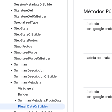
Session
Metadata
Or
Builder
Métodos Púb
Signature
Def
Signature
Def
Or
Builder
Specialized
Type
abstrato
Step
Stats
com.google.prot
Step
Stats
Or
Builder
Step
Stats
Protos
Struct
Protos
Structured
Value
cadeia abstrata
Structured
Value
Or
Builder
Summary
Summary
Description
Summary
Description
Or
Builder
Summary
Metadata
Visão geral
abstrato
Builder
com.google.prot
Summary
Metadata
.
Plugin
Data
Plugin
Data
Or
Builder