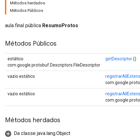
Métodos herdados
Métodos Públicos
aula final pública
ResumoProtos
Métodos Públicos
estático
getDescriptor
()
com.google.protobuf.Descriptors.FileDescriptor
vazio estático
registrarAllExten
com.google.proto
vazio estático
registrarAllExten
com.google.proto
Métodos herdados
Da classe java.lang.Object