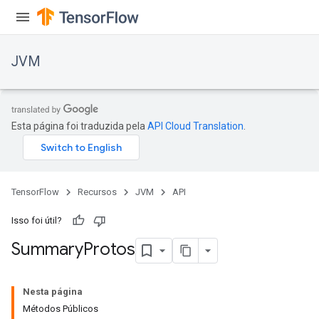
JVM
Esta página foi traduzida pela
API Cloud Translation
.
TensorFlow
Recursos
JVM
API
Isso foi útil?
Summary
Protos
Nesta página
Métodos Públicos