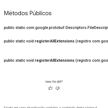
Métodos Públicos
public static com
.
google
.
protobuf
.
Descriptors
.
File
Descrip
public static void
register
All
Extensions
(registro com
.
goo
public static void
register
All
Extensions
(registro com
.
goo
Isso foi útil?
Exceto em caso de indicação contrária, o conteúdo desta página é