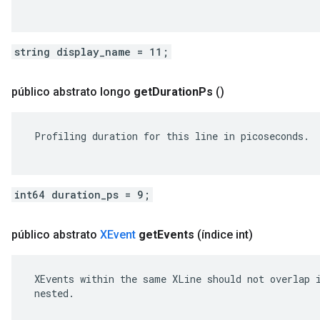
string display_name = 11;
público abstrato longo
get
Duration
Ps
()
 Profiling duration for this line in picoseconds.

int64 duration_ps = 9;
público abstrato
XEvent
get
Events
(índice int)
 XEvents within the same XLine should not overlap i
 nested.
