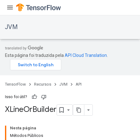
JVM
Esta página foi traduzida pela
API Cloud Translation
.
TensorFlow
Recursos
JVM
API
Isso foi útil?
XLine
Or
Builder
ions
Nesta página
Métodos Públicos