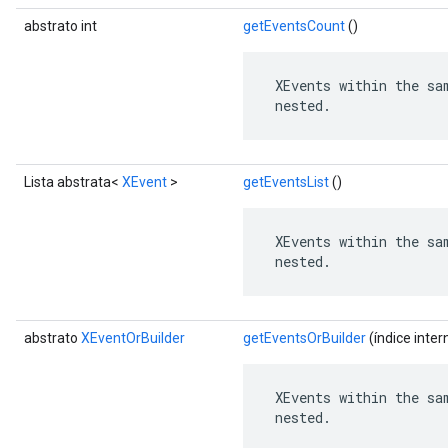
abstrato int
getEventsCount
()
 XEvents within the sa
 nested.
Lista abstrata<
XEvent
>
getEventsList
()
 XEvents within the sa
 nested.
abstrato
XEventOrBuilder
getEventsOrBuilder
(índice inter
 XEvents within the sa
 nested.