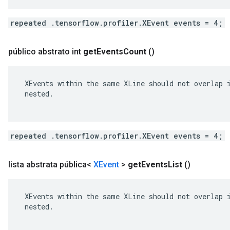
repeated .tensorflow.profiler.XEvent events = 4;
público abstrato int
get
Events
Count
()
 XEvents within the same XLine should not overlap i
 nested.

repeated .tensorflow.profiler.XEvent events = 4;
lista abstrata pública<
XEvent
>
get
Events
List
()
 XEvents within the same XLine should not overlap i
 nested.
