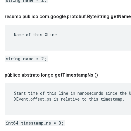
string name = 2;
resumo público com
.
google
.
protobuf
.
Byte
String
get
Name
 Name of this XLine.

string name = 2;
público abstrato longo
get
Timestamp
Ns
()
 Start time of this line in nanoseconds since the U
 XEvent.offset_ps is relative to this timestamp.

int64 timestamp_ns = 3;