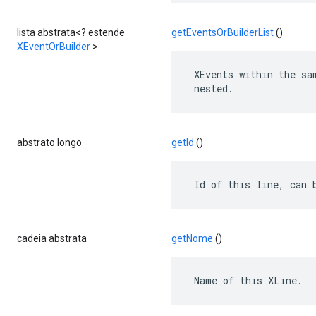
lista abstrata<? estende
getEventsOrBuilderList
()
XEventOrBuilder
>
 XEvents within the sa
 nested.
s
abstrato longo
getId
()
 Id of this line, can 
cadeia abstrata
getNome
()
 Name of this XLine.