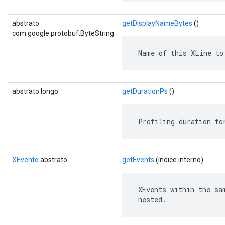
abstrato
getDisplayNameBytes
()
com.google.protobuf.ByteString
 Name of this XLine to
abstrato longo
getDurationPs
()
 Profiling duration fo
XEvento
abstrato
getEvents
(índice interno)
 XEvents within the sa
 nested.