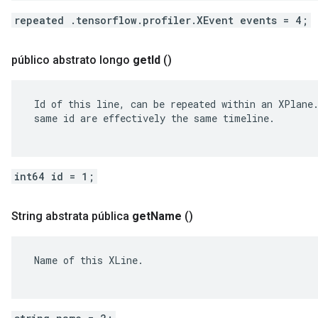
repeated .tensorflow.profiler.XEvent events = 4;
público abstrato longo
get
Id
()
 Id of this line, can be repeated within an XPlane.
 same id are effectively the same timeline.

int64 id = 1;
String abstrata pública
get
Name
()
 Name of this XLine.
