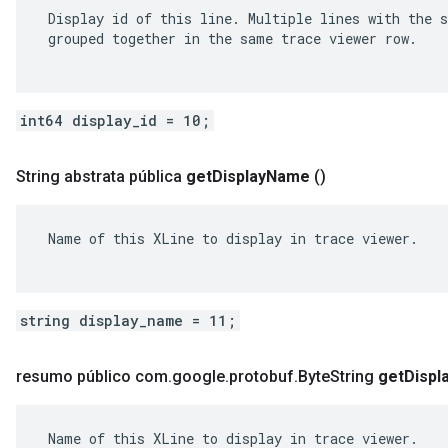
 Display id of this line. Multiple lines with the s
 grouped together in the same trace viewer row.

int64 display_id = 10;
String abstrata pública
get
Display
Name
()
 Name of this XLine to display in trace viewer.

string display_name = 11;
resumo público com
.
google
.
protobuf
.
Byte
String
get
Displ
 Name of this XLine to display in trace viewer.
