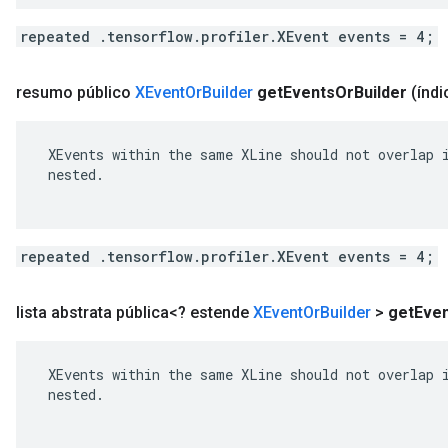
repeated .tensorflow.profiler.XEvent events = 4;
resumo público
XEvent
Or
Builder
get
Events
Or
Builder
(índi
 XEvents within the same XLine should not overlap i
 nested.

repeated .tensorflow.profiler.XEvent events = 4;
lista abstrata pública<? estende
XEvent
Or
Builder
>
get
Eve
 XEvents within the same XLine should not overlap i
 nested.
