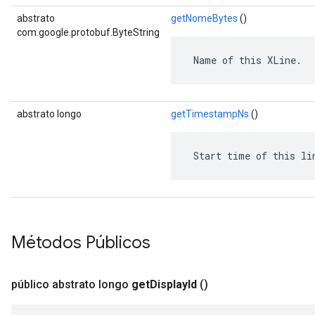
abstrato
getNomeBytes
()
com.google.protobuf.ByteString
 Name of this XLine.
abstrato longo
getTimestampNs
()
 Start time of this li
Métodos Públicos
público abstrato longo
get
Display
Id
()