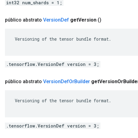
int32 num_shards = 1;
público abstrato
Version
Def
get
Version
()
 Versioning of the tensor bundle format.

.tensorflow.VersionDef version = 3;
público abstrato
Version
Def
Or
Builder
get
Version
Or
Builde
ent
 Versioning of the tensor bundle format.

.tensorflow.VersionDef version = 3;