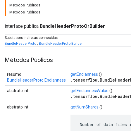
Métodos Públicos
Métodos Públicos
interface pública
BundleHeaderProtoOrBuilder
Subclasses indiretas conhecidas
BundleHeaderProto
,
BundleHeaderProto.Builder
Métodos Públicos
resumo
getEndianness
()
.tensorflow.BundleHeader
BundleHeaderProto.Endianness
abstrato int
getEndiannessValue
()
.tensorflow.BundleHeader
abstrato int
getNumShards
()
 Number of data files 