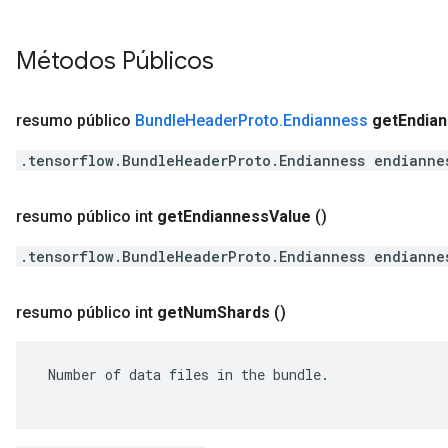
Métodos Públicos
resumo público
Bundle
Header
Proto
.
Endianness
get
Endia
.tensorflow.BundleHeaderProto.Endianness endianne
resumo público int
get
Endianness
Value
()
.tensorflow.BundleHeaderProto.Endianness endianne
resumo público int
get
Num
Shards
()
 Number of data files in the bundle.
