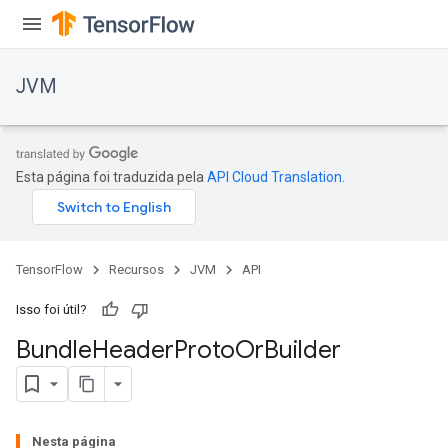
JVM
r
Esta página foi traduzida pela
API Cloud Translation
.
TensorFlow
Recursos
JVM
API
Isso foi útil?
Bundle
Header
Proto
Or
Builder
Nesta página